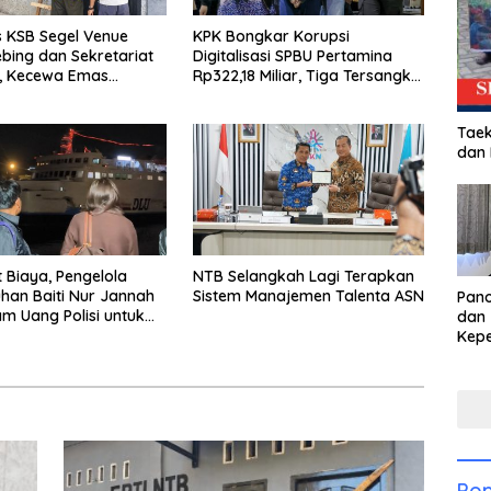
 KSB Segel Venue
KPK Bongkar Korupsi
ebing dan Sekretariat
Digitalisasi SPBU Pertamina
B, Kecewa Emas
Rp322,18 Miliar, Tiga Tersangka
Beralih Ke Dompu
Ditahan
Taek
dan
t Biaya, Pengelola
NTB Selangkah Lagi Terapkan
uhan Baiti Nur Jannah
Sistem Manajemen Talenta ASN
Pan
am Uang Polisi untuk
dan 
rang, Asesmen
Kep
Tak Kunjung Tuntas
dal
Pari
Pop