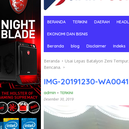
BERANDA
TERKINI
DAERAH
HEADL
EKONOMI DAN BISNIS
Beranda
blog
Disclaimer
Indeks
Beranda
Usai Lepas Batalyon Zeni Tempu
Bencana.
IMG-20191230-WA0041
admin
-
TERKINI
Desember 30, 2019