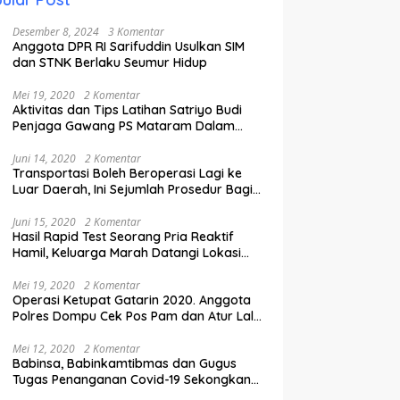
Desember 8, 2024
3 Komentar
Anggota DPR RI Sarifuddin Usulkan SIM
dan STNK Berlaku Seumur Hidup
Mei 19, 2020
2 Komentar
Aktivitas dan Tips Latihan Satriyo Budi
Penjaga Gawang PS Mataram Dalam
Masa Pandemi Covid-19.
Juni 14, 2020
2 Komentar
Transportasi Boleh Beroperasi Lagi ke
Luar Daerah, Ini Sejumlah Prosedur Bagi
Penumpang.
Juni 15, 2020
2 Komentar
Hasil Rapid Test Seorang Pria Reaktif
Hamil, Keluarga Marah Datangi Lokasi
Karantina
Mei 19, 2020
2 Komentar
Operasi Ketupat Gatarin 2020. Anggota
Polres Dompu Cek Pos Pam dan Atur Lalu
Lintas.
Mei 12, 2020
2 Komentar
Babinsa, Babinkamtibmas dan Gugus
Tugas Penanganan Covid-19 Sekongkang
Pasang Stiker di Rumah Warga Berstatus