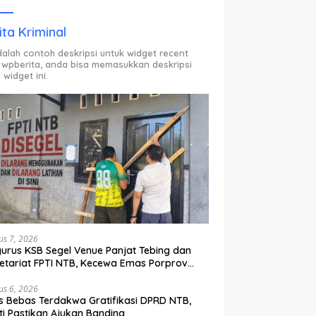
ODP.
ita Kriminal
adalah contoh deskripsi untuk widget recent
 wpberita, anda bisa memasukkan deskripsi
 widget ini.
us 7, 2026
urus KSB Segel Venue Panjat Tebing dan
etariat FPTI NTB, Kecewa Emas Porprov
lih Ke Dompu
us 6, 2026
s Bebas Terdakwa Gratifikasi DPRD NTB,
ti Pastikan Ajukan Banding