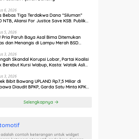
us 6, 2026
s Bebas Tiga Terdakwa Dana “Siluman”
 NTB, Aliansi For Justice Save KSB: Publik
ak Curiga, Minta MA dan KY Turun Tangan
us 5, 2026
l! Pria Paruh Baya Asal Bima Ditemukan
as dan Menangis di Lampu Merah BSD
gerang
us 3, 2026
engah Skandal Korupsi Lobar, Partai Koalisi
k Berebut Kursi Wabup, Kasta: Watak Asli
tik Kekuasaan Terbongkar!
us 3, 2026
ek Bibit Bawang UPLAND Rp7,5 Miliar di
awa Diaudit BPKP, Garda Satu Minta KPK
n Awasi Dugaan Kejanggalan
Selengkapnya
tomotif
i adalah contoh keterangan untuk widget