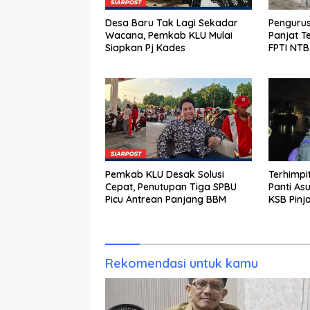
Desa Baru Tak Lagi Sekadar
Pengurus
Wacana, Pemkab KLU Mulai
Panjat T
Siapkan Pj Kades
FPTI NT
Porprov 
Pemkab KLU Desak Solusi
Terhimpi
Cepat, Penutupan Tiga SPBU
Panti As
Picu Antrean Panjang BBM
KSB Pinj
Menyebe
Bantuan 
Rekomendasi untuk kamu