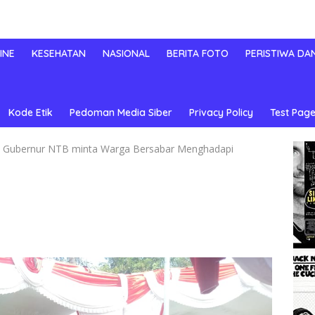
INE
KESEHATAN
NASIONAL
BERITA FOTO
PERISTIWA DA
Kode Etik
Pedoman Media Siber
Privacy Policy
Test Page
r. Gubernur NTB minta Warga Bersabar Menghadapi