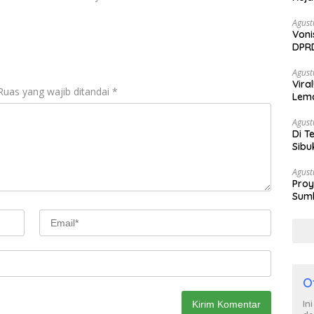
Agust
Voni
DPRD
Berh
Agust
Vira
Ruas yang wajib ditandai
*
Lem
Tan
Agust
Di T
Sibu
Poli
Agust
Proy
Sumb
Turu
O
In