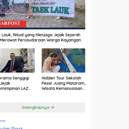
 Lauk, Ritual yang Menjaga Jejak Sejarah
 Merawat Persaudaraan Warga Kayangan
orama Senggigi
Hidden Tour Sekolah
Jejak
Pesisi Juang Mataram,
emimpinan LAZ
Wisata Kemanusiaan
am Kebangkitan
yang Membuka Mata
wisata
tentang Pendidikan
Anak Pesisir
Selengkapnya
ular Post