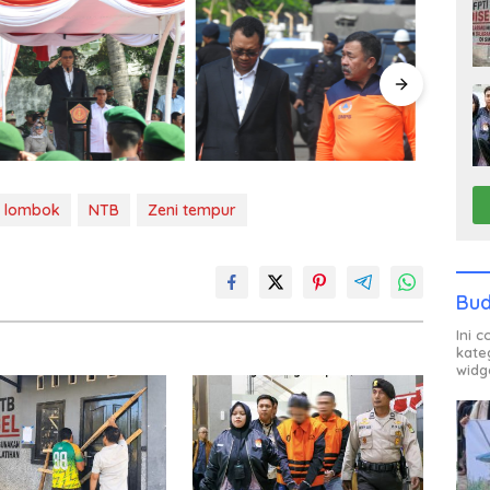
lombok
NTB
Zeni tempur
Bud
Ini 
kate
widg