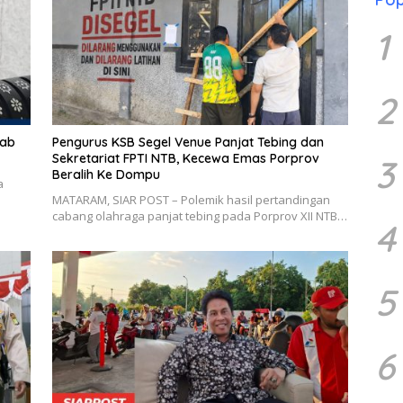
1
2
kab
Pengurus KSB Segel Venue Panjat Tebing dan
Sekretariat FPTI NTB, Kecewa Emas Porprov
3
Beralih Ke Dompu
a
MATARAM, SIAR POST – Polemik hasil pertandingan
cabang olahraga panjat tebing pada Porprov XII NTB…
4
5
6