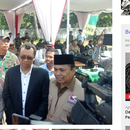
B
In
an
Ag
De
Pe