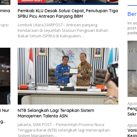
amina
Pemkab KLU Desak Solusi Cepat, Penutupan Tiga
Ber
SPBU Picu Antrean Panjang BBM
Ini 
rupsi
Lombok Utara,SIARPOST– Antrean panjang
post
kendaraan di sejumlah Stasiun Pengisian Bahan
pada
Bakar Umum (SPBU) di Kabupaten…
Agust
Peng
i Nur
NTB Selangkah Lagi Terapkan Sistem
Sekr
Manajemen Talenta ASN
Bera
ng
Jakarta, SIAR POST – Pemerintah Provinsi Nusa
Agust
Tenggara Barat (NTB) selangkah lagi menerapkan
Voni
Sistem Manajemen…
Keja