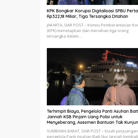
KPK Bongkar Korupsi Digitalisasi SPBU Pert
Rp322,18 Miliar, Tiga Tersangka Ditahan
JAKARTA, SIAR POST – Komisi Pemberantasan Ko
(KPK) menetapkan dan menahan tiga orang
tersangka dalam…
Terhimpit Biaya, Pengelola Panti Asuhan Bait
Jannah KSB Pinjam Uang Polisi untuk
Menyeberang, Asesmen Bantuan Tak Kunju
Tuntas
SUMBAWA BARAT, SIAR POST – Kisah perjuangan
pengelola Panti Asuhan Baiti Nur Jannah kembali