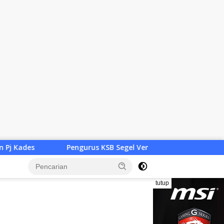
s KSB Segel Venue Panjat Tebing dan Sekretariat FPTI NTB, K
tutup