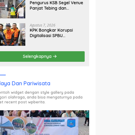
Pengurus KSB Segel Venue
Panjat Tebing dan
Sekretariat FPTI NTB,
Kecewa Emas Porprov
Beralih Ke Dompu
Agustus 7, 2026
KPK Bongkar Korupsi
Digitalisasi SPBU
Pertamina Rp322,18 Miliar,
Tiga Tersangka Ditahan
Selengkapnya
aya Dan Pariwisata
contoh widget dengan style gallery pada
gori olahraga, anda bisa mengaturnya pada
et recent post wpberita.