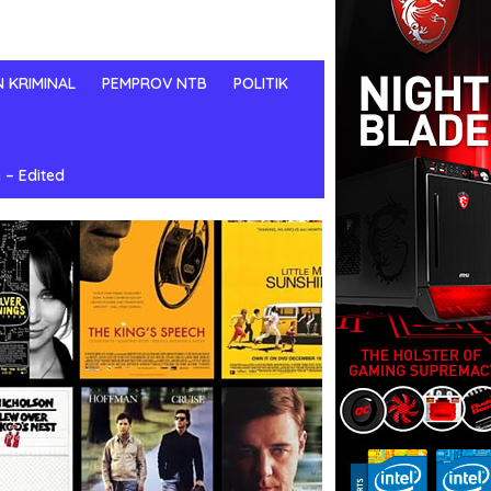
N KRIMINAL
PEMPROV NTB
POLITIK
 – Edited