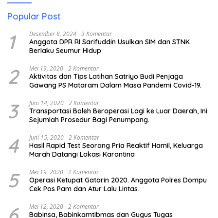
Popular Post
1
Desember 8, 2024
3 Komentar
Anggota DPR RI Sarifuddin Usulkan SIM dan STNK
Berlaku Seumur Hidup
2
Mei 19, 2020
2 Komentar
Aktivitas dan Tips Latihan Satriyo Budi Penjaga
Gawang PS Mataram Dalam Masa Pandemi Covid-19.
3
Juni 14, 2020
2 Komentar
Transportasi Boleh Beroperasi Lagi ke Luar Daerah, Ini
Sejumlah Prosedur Bagi Penumpang.
4
Juni 15, 2020
2 Komentar
Hasil Rapid Test Seorang Pria Reaktif Hamil, Keluarga
Marah Datangi Lokasi Karantina
5
Mei 19, 2020
2 Komentar
Operasi Ketupat Gatarin 2020. Anggota Polres Dompu
Cek Pos Pam dan Atur Lalu Lintas.
6
Mei 12, 2020
2 Komentar
Babinsa, Babinkamtibmas dan Gugus Tugas