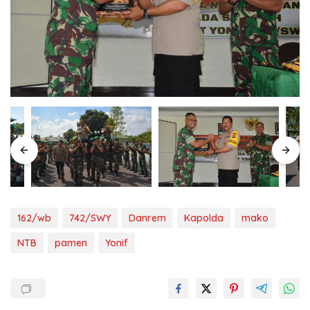
162/wb
742/SWY
Danrem
Kapolda
mako
NTB
pamen
Yonif