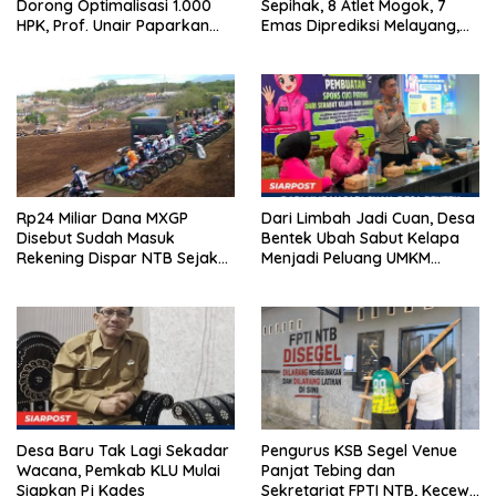
Dorong Optimalisasi 1.000
Sepihak, 8 Atlet Mogok, 7
HPK, Prof. Unair Paparkan
Emas Diprediksi Melayang,
Kunci Lahirkan Generasi
Ada Apa di Porprov NTB
Emas 2045
2026
Rp24 Miliar Dana MXGP
Dari Limbah Jadi Cuan, Desa
Disebut Sudah Masuk
Bentek Ubah Sabut Kelapa
Rekening Dispar NTB Sejak
Menjadi Peluang UMKM
2024, Mengapa Utang Rp11
Ramah Lingkungan
Miliar Belum Dibayar?
Desa Baru Tak Lagi Sekadar
Pengurus KSB Segel Venue
Wacana, Pemkab KLU Mulai
Panjat Tebing dan
Siapkan Pj Kades
Sekretariat FPTI NTB, Kecewa