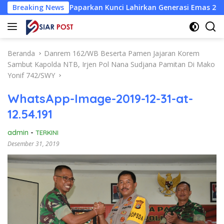
Langsung
nair Paparkan Kunci Lahirkan Generasi Emas 2045
Breaking News
Atlet
ke
konten
Beranda
Danrem 162/WB Beserta Pamen Jajaran Korem
Sambut Kapolda NTB, Irjen Pol Nana Sudjana Pamitan Di Mako
Yonif 742/SWY
WhatsApp-Image-2019-12-31-at-
12.54.191
admin
-
TERKINI
Desember 31, 2019