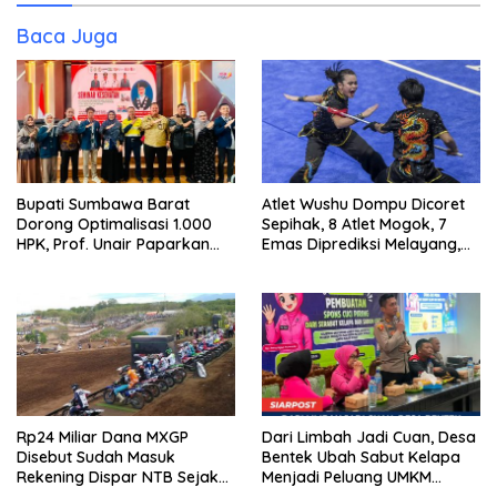
Baca Juga
Bupati Sumbawa Barat
Atlet Wushu Dompu Dicoret
Dorong Optimalisasi 1.000
Sepihak, 8 Atlet Mogok, 7
HPK, Prof. Unair Paparkan
Emas Diprediksi Melayang,
Kunci Lahirkan Generasi
Ada Apa di Porprov NTB
Emas 2045
2026
Rp24 Miliar Dana MXGP
Dari Limbah Jadi Cuan, Desa
Disebut Sudah Masuk
Bentek Ubah Sabut Kelapa
Rekening Dispar NTB Sejak
Menjadi Peluang UMKM
2024, Mengapa Utang Rp11
Ramah Lingkungan