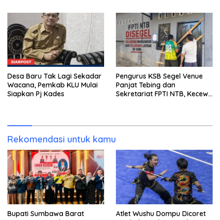
Miliar Belum Dibayar?
Desa Baru Tak Lagi Sekadar
Pengurus KSB Segel Venue
Wacana, Pemkab KLU Mulai
Panjat Tebing dan
Siapkan Pj Kades
Sekretariat FPTI NTB, Kecewa
Emas Porprov Beralih Ke
Dompu
Rekomendasi untuk kamu
Bupati Sumbawa Barat
Atlet Wushu Dompu Dicoret