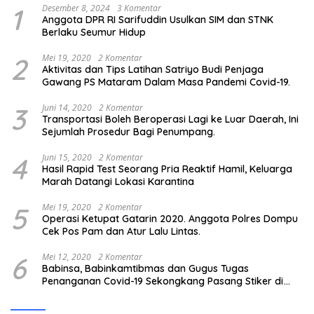
1
Desember 8, 2024
3 Komentar
Anggota DPR RI Sarifuddin Usulkan SIM dan STNK
Berlaku Seumur Hidup
2
Mei 19, 2020
2 Komentar
Aktivitas dan Tips Latihan Satriyo Budi Penjaga
Gawang PS Mataram Dalam Masa Pandemi Covid-19.
3
Juni 14, 2020
2 Komentar
Transportasi Boleh Beroperasi Lagi ke Luar Daerah, Ini
Sejumlah Prosedur Bagi Penumpang.
4
Juni 15, 2020
2 Komentar
Hasil Rapid Test Seorang Pria Reaktif Hamil, Keluarga
Marah Datangi Lokasi Karantina
5
Mei 19, 2020
2 Komentar
Operasi Ketupat Gatarin 2020. Anggota Polres Dompu
Cek Pos Pam dan Atur Lalu Lintas.
6
Mei 12, 2020
2 Komentar
Babinsa, Babinkamtibmas dan Gugus Tugas
Penanganan Covid-19 Sekongkang Pasang Stiker di
Rumah Warga Berstatus ODP.