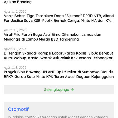
Ajukan Banding
Agustus 6, 2026
Vonis Bebas Tiga Terdakwa Dana “Siluman” DPRD NTB, Aliansi
For Justice Save KSB: Publik Berhak Curiga, Minta MA dan KY
Turun Tangan
Agustus 5, 2026
Viral! Pria Paruh Baya Asal Bima Ditemukan Lemas dan
Menangis di Lampu Merah BSD Tangerang
Agustus 3, 2026
Di Tengah Skandal Korupsi Lobar, Partai Koalisi Sibuk Berebut
Kursi Wabup, Kasta: Watak Asli Politik Kekuasaan Terbongkar!
Agustus 3, 2026
Proyek Bibit Bawang UPLAND Rp7,5 Miliar di Sumbawa Diaudit
BPKP, Garda Satu Minta KPK Turun Awasi Dugaan Kejanggalan
Selengkapnya
Otomotif
Ini adalah contoh keterangan untuk widget dengan kategori