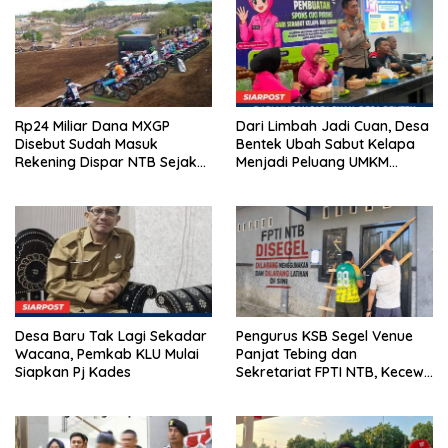
Rp24 Miliar Dana MXGP
Dari Limbah Jadi Cuan, Desa
Disebut Sudah Masuk
Bentek Ubah Sabut Kelapa
Rekening Dispar NTB Sejak
Menjadi Peluang UMKM
2024, Mengapa Utang Rp11
Ramah Lingkungan
Miliar Belum Dibayar?
Desa Baru Tak Lagi Sekadar
Pengurus KSB Segel Venue
Wacana, Pemkab KLU Mulai
Panjat Tebing dan
Siapkan Pj Kades
Sekretariat FPTI NTB, Kecewa
Emas Porprov Beralih Ke
Dompu