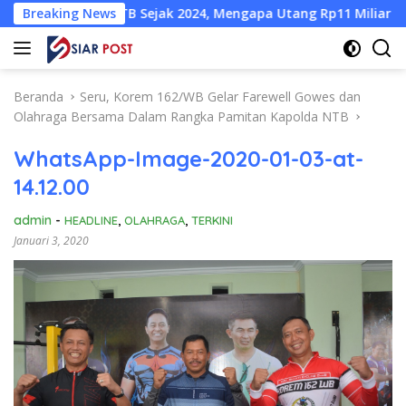
Langsung
r NTB Sejak 2024, Mengapa Utang Rp11 Miliar Belum Dibayar?
Breaking News
ke
konten
Beranda
Seru, Korem 162/WB Gelar Farewell Gowes dan
Olahraga Bersama Dalam Rangka Pamitan Kapolda NTB
WhatsApp-Image-2020-01-03-at-
14.12.00
admin
-
HEADLINE
,
OLAHRAGA
,
TERKINI
Januari 3, 2020