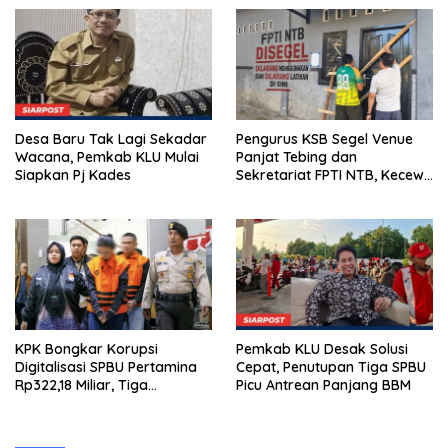
Miliar Belum Dibayar?
Desa Baru Tak Lagi Sekadar
Pengurus KSB Segel Venue
Wacana, Pemkab KLU Mulai
Panjat Tebing dan
Siapkan Pj Kades
Sekretariat FPTI NTB, Kecewa
Emas Porprov Beralih Ke
Dompu
KPK Bongkar Korupsi
Pemkab KLU Desak Solusi
Digitalisasi SPBU Pertamina
Cepat, Penutupan Tiga SPBU
Rp322,18 Miliar, Tiga
Picu Antrean Panjang BBM
Tersangka Ditahan