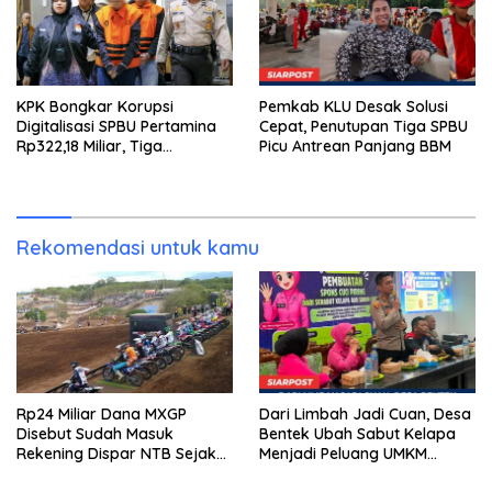
KPK Bongkar Korupsi
Pemkab KLU Desak Solusi
Digitalisasi SPBU Pertamina
Cepat, Penutupan Tiga SPBU
Rp322,18 Miliar, Tiga
Picu Antrean Panjang BBM
Tersangka Ditahan
Rekomendasi untuk kamu
Rp24 Miliar Dana MXGP
Dari Limbah Jadi Cuan, Desa
Disebut Sudah Masuk
Bentek Ubah Sabut Kelapa
Rekening Dispar NTB Sejak
Menjadi Peluang UMKM
2024, Mengapa Utang Rp11
Ramah Lingkungan