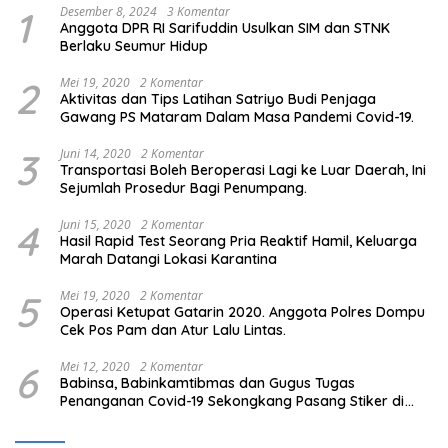
1
Desember 8, 2024
3 Komentar
Anggota DPR RI Sarifuddin Usulkan SIM dan STNK
Berlaku Seumur Hidup
2
Mei 19, 2020
2 Komentar
Aktivitas dan Tips Latihan Satriyo Budi Penjaga
Gawang PS Mataram Dalam Masa Pandemi Covid-19.
3
Juni 14, 2020
2 Komentar
Transportasi Boleh Beroperasi Lagi ke Luar Daerah, Ini
Sejumlah Prosedur Bagi Penumpang.
4
Juni 15, 2020
2 Komentar
Hasil Rapid Test Seorang Pria Reaktif Hamil, Keluarga
Marah Datangi Lokasi Karantina
5
Mei 19, 2020
2 Komentar
Operasi Ketupat Gatarin 2020. Anggota Polres Dompu
Cek Pos Pam dan Atur Lalu Lintas.
6
Mei 12, 2020
2 Komentar
Babinsa, Babinkamtibmas dan Gugus Tugas
Penanganan Covid-19 Sekongkang Pasang Stiker di
Rumah Warga Berstatus ODP.