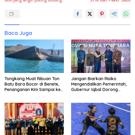
Baca Juga
Tongkang Muat Ribuan Ton
Jangan Biarkan Risiko
Batu Bara Bocor di Benete,
Mengendalikan Pemerintah,
Penanganan Kini Sampai ke
Gubernur Iqbal Dorong
Deputi Gakkum KLH
Birokrasi Berani Ambil
Keputusan