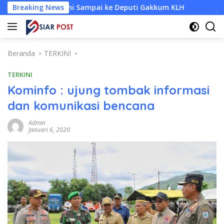
Langsung
Kini Sampai ke Deputi Gakkum KLH
Breaking News
Jangan Biarkan Ris
ke
konten
Beranda
TERKINI
TERKINI
Kominfo : ujung tombak informasi
dan komunikasi bencana
Admin
Januari 6, 2020