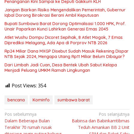
Penanganan Kini Sampai ke Deputi Gakkum KLH
Jangan Biarkan Risiko Mengendalikan Pemerintah, Gubernur
Iqbal Dorong Birokrasi Berani Ambil Keputusan
Bupati Sumbawa Barat Dorong Optimalisasi 1.000 HPK, Prof.
Unair Paparkan Kunci Lahirkan Generasi Emas 2045
Atlet Wushu Dompu Dicoret Sepihak, 8 Atlet Mogok, 7 Emas
Diprediksi Melayang, Ada Apa di Porprov NTB 2026
Rp24 Miliar Dana MXGP Disebut Sudah Masuk Rekening Dispar
NTB Sejak 2024, Mengapa Utang Rp11 Miliar Belum Dibayar?
Dari Limbah Jadi Cuan, Desa Bentek Ubah Sabut Kelapa
Menjadi Peluang UMKM Ramah Lingkungan
Post Views:
354
bencana
Kominfo
sumbawa barat
Navigasi
Pos sebelumnya
Pos selanjutnya
Dalam Beberapa Bulan
Babinsa dan Babinkamtibmas
pos
Terakhir 70 rumah rusak
Teduh Amankan BB 2 Unit
diterjang angin puting beliung.
SPM dan Paket Sabu