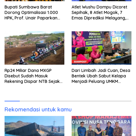
Bupati Sumbawa Barat
Atlet Wushu Dompu Dicoret
Dorong Optimalisasi 1.000
Sepihak, 8 Atlet Mogok, 7
HPK, Prof. Unair Paparkan
Emas Diprediksi Melayang,
Kunci Lahirkan Generasi
Ada Apa di Porprov NTB
Emas 2045
2026
Rp24 Miliar Dana MXGP
Dari Limbah Jadi Cuan, Desa
Disebut Sudah Masuk
Bentek Ubah Sabut Kelapa
Rekening Dispar NTB Sejak
Menjadi Peluang UMKM
2024, Mengapa Utang Rp11
Ramah Lingkungan
Miliar Belum Dibayar?
Rekomendasi untuk kamu