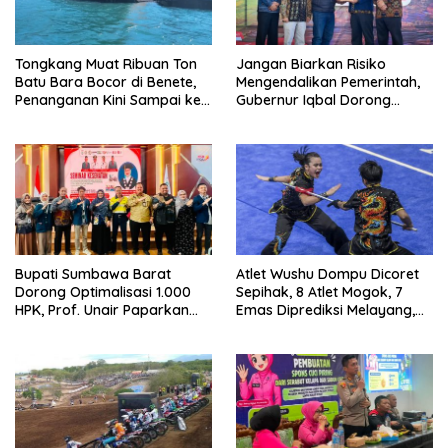
Tongkang Muat Ribuan Ton
Jangan Biarkan Risiko
Batu Bara Bocor di Benete,
Mengendalikan Pemerintah,
Penanganan Kini Sampai ke
Gubernur Iqbal Dorong
Deputi Gakkum KLH
Birokrasi Berani Ambil
Keputusan
Bupati Sumbawa Barat
Atlet Wushu Dompu Dicoret
Dorong Optimalisasi 1.000
Sepihak, 8 Atlet Mogok, 7
HPK, Prof. Unair Paparkan
Emas Diprediksi Melayang,
Kunci Lahirkan Generasi
Ada Apa di Porprov NTB
Emas 2045
2026