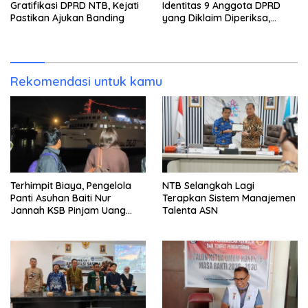
Gratifikasi DPRD NTB, Kejati
Identitas 9 Anggota DPRD
Pastikan Ajukan Banding
yang Diklaim Diperiksa,
Kasus Combine Tak Kunjung
Ada Tersangka
Rekomendasi untuk kamu
Terhimpit Biaya, Pengelola
NTB Selangkah Lagi
Panti Asuhan Baiti Nur
Terapkan Sistem Manajemen
Jannah KSB Pinjam Uang
Talenta ASN
Polisi untuk Menyeberang,
Asesmen Bantuan Tak
Kunjung Tuntas