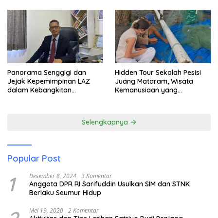
Panorama Senggigi dan
Hidden Tour Sekolah Pesisi
Jejak Kepemimpinan LAZ
Juang Mataram, Wisata
dalam Kebangkitan
Kemanusiaan yang
Pariwisata
Membuka Mata tentang
Pendidikan Anak Pesisir
Selengkapnya
Popular Post
1
Desember 8, 2024
3 Komentar
Anggota DPR RI Sarifuddin Usulkan SIM dan STNK
Berlaku Seumur Hidup
Mei 19, 2020
2 Komentar