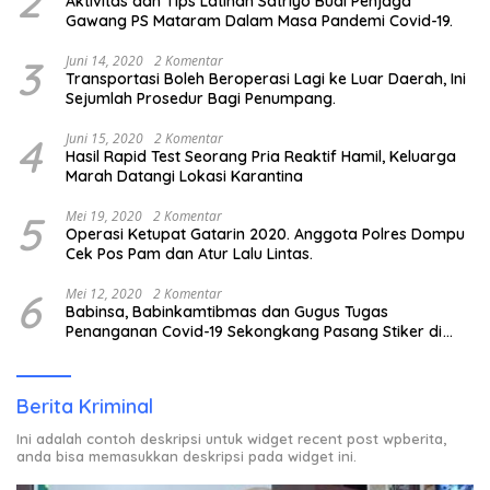
2
Aktivitas dan Tips Latihan Satriyo Budi Penjaga
Gawang PS Mataram Dalam Masa Pandemi Covid-19.
3
Juni 14, 2020
2 Komentar
Transportasi Boleh Beroperasi Lagi ke Luar Daerah, Ini
Sejumlah Prosedur Bagi Penumpang.
4
Juni 15, 2020
2 Komentar
Hasil Rapid Test Seorang Pria Reaktif Hamil, Keluarga
Marah Datangi Lokasi Karantina
5
Mei 19, 2020
2 Komentar
Operasi Ketupat Gatarin 2020. Anggota Polres Dompu
Cek Pos Pam dan Atur Lalu Lintas.
6
Mei 12, 2020
2 Komentar
Babinsa, Babinkamtibmas dan Gugus Tugas
Penanganan Covid-19 Sekongkang Pasang Stiker di
Rumah Warga Berstatus ODP.
Berita Kriminal
Ini adalah contoh deskripsi untuk widget recent post wpberita,
anda bisa memasukkan deskripsi pada widget ini.