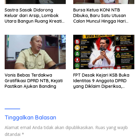
Sastra Sasak Didorong
Bursa Ketua KONI NTB
Keluar dari Arsip, Lombok
Dibuka, Baru Satu Utusan
Utara Bangun Ruang Kreatif
Calon Muncul Hingga Hari
bagi Generasi Muda
Kedua
Vonis Bebas Terdakwa
FPT Desak Kejari KSB Buka
Gratifikasi DPRD NTB, Kejati
Identitas 9 Anggota DPRD
Pastikan Ajukan Banding
yang Diklaim Diperiksa,
Kasus Combine Tak Kunjung
Ada Tersangka
Tinggalkan Balasan
Alamat email Anda tidak akan dipublikasikan.
Ruas yang wajib
ditandai
*