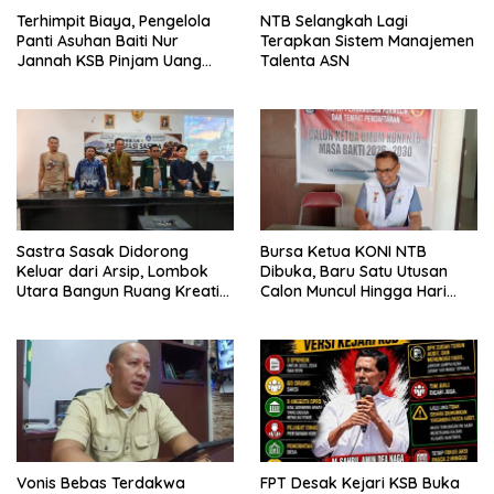
Terhimpit Biaya, Pengelola
NTB Selangkah Lagi
Panti Asuhan Baiti Nur
Terapkan Sistem Manajemen
Jannah KSB Pinjam Uang
Talenta ASN
Polisi untuk Menyeberang,
Asesmen Bantuan Tak
Kunjung Tuntas
Sastra Sasak Didorong
Bursa Ketua KONI NTB
Keluar dari Arsip, Lombok
Dibuka, Baru Satu Utusan
Utara Bangun Ruang Kreatif
Calon Muncul Hingga Hari
bagi Generasi Muda
Kedua
Vonis Bebas Terdakwa
FPT Desak Kejari KSB Buka