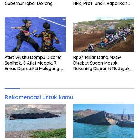
Gubernur Iqbal Dorong
HPK, Prof. Unair Paparkan
Birokrasi Berani Ambil
Kunci Lahirkan Generasi
Keputusan
Emas 2045
Atlet Wushu Dompu Dicoret
Rp24 Miliar Dana MXGP
Sepihak, 8 Atlet Mogok, 7
Disebut Sudah Masuk
Emas Diprediksi Melayang,
Rekening Dispar NTB Sejak
Ada Apa di Porprov NTB
2024, Mengapa Utang Rp11
2026
Miliar Belum Dibayar?
Rekomendasi untuk kamu