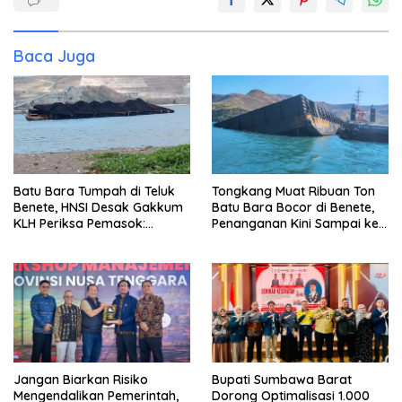
Baca Juga
Batu Bara Tumpah di Teluk
Tongkang Muat Ribuan Ton
Benete, HNSI Desak Gakkum
Batu Bara Bocor di Benete,
KLH Periksa Pemasok:
Penanganan Kini Sampai ke
“Jangan Tunggu Laut
Deputi Gakkum KLH
Rusak!”
Jangan Biarkan Risiko
Bupati Sumbawa Barat
Mengendalikan Pemerintah,
Dorong Optimalisasi 1.000