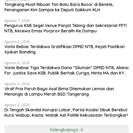
Tongkang Muat Ribuan Ton Batu Bara Bocor di Benete,
Penanganan Kini Sampai ke Deputi Gakkum KLH
Agustus 7, 2026
Pengurus KSB Segel Venue Panjat Tebing dan Sekretariat FPTI
NTB, Kecewa Emas Porprov Beralih Ke Dompu
Agustus 6, 2026
Vonis Bebas Terdakwa Gratifikasi DPRD NTB, Kejati Pastikan
Ajukan Banding
Agustus 6, 2026
Vonis Bebas Tiga Terdakwa Dana “Siluman” DPRD NTB, Aliansi
For Justice Save KSB: Publik Berhak Curiga, Minta MA dan KY
Turun Tangan
Agustus 5, 2026
Viral! Pria Paruh Baya Asal Bima Ditemukan Lemas dan
Menangis di Lampu Merah BSD Tangerang
Agustus 3, 2026
Di Tengah Skandal Korupsi Lobar, Partai Koalisi Sibuk Berebut
Kursi Wabup, Kasta: Watak Asli Politik Kekuasaan Terbongkar!
Selengkapnya