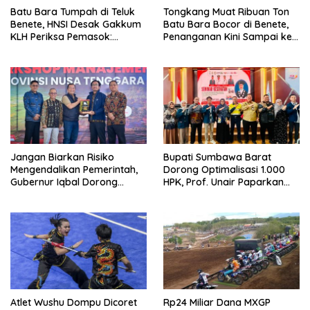
Batu Bara Tumpah di Teluk
Tongkang Muat Ribuan Ton
Benete, HNSI Desak Gakkum
Batu Bara Bocor di Benete,
KLH Periksa Pemasok:
Penanganan Kini Sampai ke
“Jangan Tunggu Laut
Deputi Gakkum KLH
Rusak!”
Jangan Biarkan Risiko
Bupati Sumbawa Barat
Mengendalikan Pemerintah,
Dorong Optimalisasi 1.000
Gubernur Iqbal Dorong
HPK, Prof. Unair Paparkan
Birokrasi Berani Ambil
Kunci Lahirkan Generasi
Keputusan
Emas 2045
Atlet Wushu Dompu Dicoret
Rp24 Miliar Dana MXGP