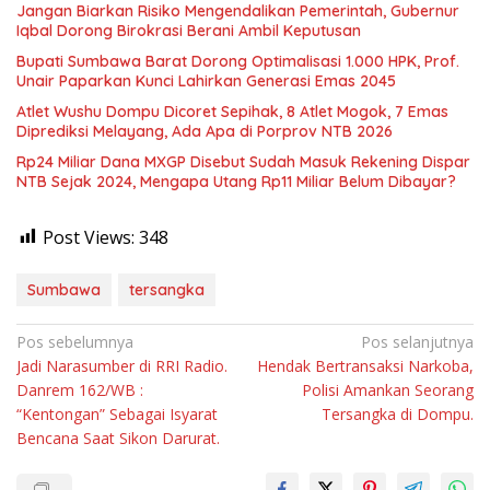
Jangan Biarkan Risiko Mengendalikan Pemerintah, Gubernur
Iqbal Dorong Birokrasi Berani Ambil Keputusan
Bupati Sumbawa Barat Dorong Optimalisasi 1.000 HPK, Prof.
Unair Paparkan Kunci Lahirkan Generasi Emas 2045
Atlet Wushu Dompu Dicoret Sepihak, 8 Atlet Mogok, 7 Emas
Diprediksi Melayang, Ada Apa di Porprov NTB 2026
Rp24 Miliar Dana MXGP Disebut Sudah Masuk Rekening Dispar
NTB Sejak 2024, Mengapa Utang Rp11 Miliar Belum Dibayar?
Post Views:
348
Sumbawa
tersangka
Navigasi
Pos sebelumnya
Pos selanjutnya
Jadi Narasumber di RRI Radio.
Hendak Bertransaksi Narkoba,
pos
Danrem 162/WB :
Polisi Amankan Seorang
“Kentongan” Sebagai Isyarat
Tersangka di Dompu.
Bencana Saat Sikon Darurat.