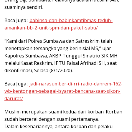
suaminya sendiri.
Baca Juga :
babinsa-dan-babinkamtibmas-teduh-
amankan-bb-2-unit-spm-dan-paket-sabu/
“Kami dari Polres Sumbawa dan Satreskrim telah
menetapkan tersangka yang berinisial MS,” ujar
Kapolres Sumbawa, AKBP Tunggul Sinatrio SIK MH
melaluiKasat Reskrim, IPTU Faisal Afrihadi SH, saat
dikonfirmasi, Selasa (8/1/2020).
Baca Juga :
jadi-narasumber-di-rri-radio-danrem-162-
wb-kentongan-sebagai-isyarat-bencana-saat-sikon-
darurat/
Muslim merupakan suami kedua dari korban. Korban
sudah bercerai dengan suami pertamanya.
Dalam kesehariannya, antara korban dan pelaku