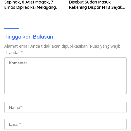
Sepihak, 8 Atlet Mogok, 7
Disebut Sudah Masuk
Emas Diprediksi Melayang,
Rekening Dispar NTB Sejak
Ada Apa di Porprov NTB
2024, Mengapa Utang Rp11
2026
Miliar Belum Dibayar?
Tinggalkan Balasan
Alamat email Anda tidak akan dipublikasikan.
Ruas yang wajib
ditandai
*