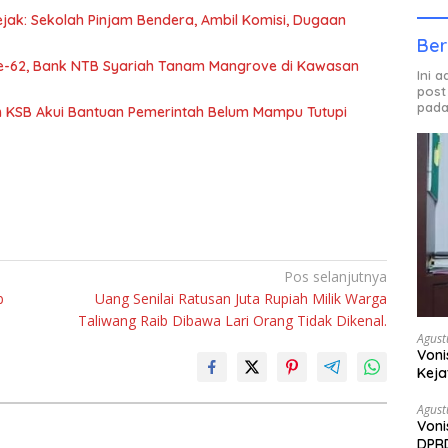
jak: Sekolah Pinjam Bendera, Ambil Komisi, Dugaan
Ber
ke-62, Bank NTB Syariah Tanam Mangrove di Kawasan
Ini 
post
pada
nah KSB Akui Bantuan Pemerintah Belum Mampu Tutupi
Pos selanjutnya
b
Uang Senilai Ratusan Juta Rupiah Milik Warga
Taliwang Raib Dibawa Lari Orang Tidak Dikenal.
Agust
Voni
Keja
Agust
Voni
DPRD