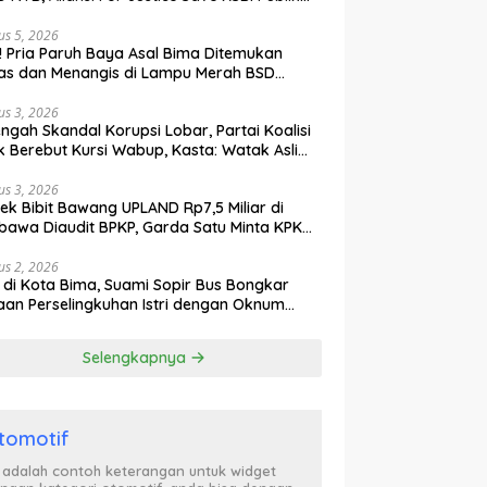
ak Curiga, Minta MA dan KY Turun Tangan
us 5, 2026
l! Pria Paruh Baya Asal Bima Ditemukan
as dan Menangis di Lampu Merah BSD
gerang
us 3, 2026
engah Skandal Korupsi Lobar, Partai Koalisi
k Berebut Kursi Wabup, Kasta: Watak Asli
tik Kekuasaan Terbongkar!
us 3, 2026
ek Bibit Bawang UPLAND Rp7,5 Miliar di
awa Diaudit BPKP, Garda Satu Minta KPK
n Awasi Dugaan Kejanggalan
us 2, 2026
l di Kota Bima, Suami Sopir Bus Bongkar
an Perselingkuhan Istri dengan Oknum
ol PP, Video Adu Mulut Heboh
Selengkapnya
tomotif
i adalah contoh keterangan untuk widget