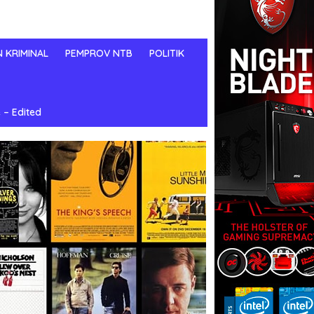
N KRIMINAL
PEMPROV NTB
POLITIK
 – Edited