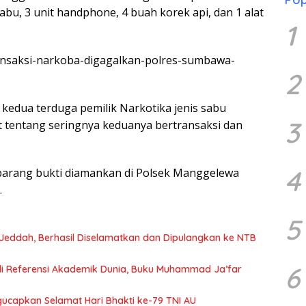
sabu, 3 unit handphone, 4 buah korek api, dan 1 alat
1
transaksi-narkoba-digagalkan-polres-sumbawa-
2
kedua terduga pemilik Narkotika jenis sabu
3
t tentang seringnya keduanya bertransaksi dan
4
 barang bukti diamankan di Polsek Manggelewa
.
5
i Jeddah, Berhasil Diselamatkan dan Dipulangkan ke NTB
6
Jadi Referensi Akademik Dunia, Buku Muhammad Ja’far
ucapkan Selamat Hari Bhakti ke-79 TNI AU