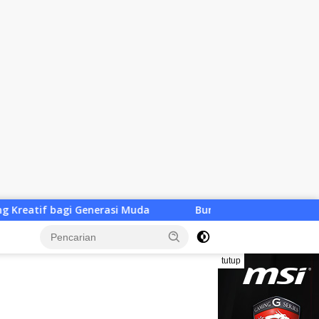
a
Bursa Ketua KONI NTB Dibuka, Baru Satu Utusan Cal
tutup