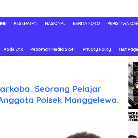
INE
KESEHATAN
NASIONAL
BERITA FOTO
PERISTIWA DA
Kode Etik
Pedoman Media Siber
Privacy Policy
Test Page
Narkoba. Seorang Pelajar
 Anggota Polsek Manggelewa.