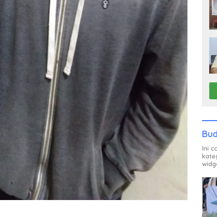
Bud
Ini 
kate
widg