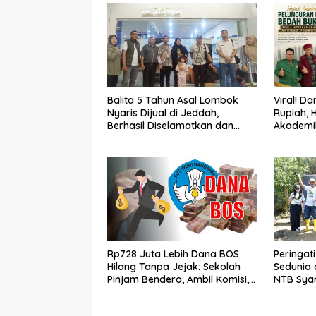
Balita 5 Tahun Asal Lombok
Viral! Da
Nyaris Dijual di Jeddah,
Rupiah, 
Berhasil Diselamatkan dan
Akademik
Dipulangkan ke NTB Bersama
Muhamma
PMI Asal Bima
diluncurk
Rp728 Juta Lebih Dana BOS
Peringat
Hilang Tanpa Jejak: Sekolah
Sedunia 
Pinjam Bendera, Ambil Komisi,
NTB Sya
Dugaan Belanja Fiktif Ratusan
di Kawa
Juta!
Paremas