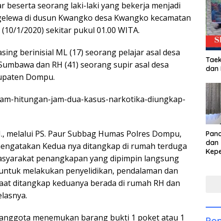
 beserta seorang laki-laki yang bekerja menjadi
gelewa di dusun Kwangko desa Kwangko kecamatan
0/1/2020) sekitar pukul 01.00 WITA.
sing berinisial ML (17) seorang pelajar asal desa
Taek
umbawa dan RH (41) seorang supir asal desa
dan
upaten Dompu.
dalam-hitungan-jam-dua-kasus-narkotika-diungkap-
, melalui PS. Paur Subbag Humas Polres Dompu,
Pan
dan 
mengatakan Kedua nya ditangkap di rumah terduga
Kep
masyarakat penangkapan yang dipimpin langsung
dal
Pari
untuk melakukan penyelidikan, pendalaman dan
aat ditangkap keduanya berada di rumah RH dan
lasnya.
 anggota menemukan barang bukti 1 poket atau 1
Pop