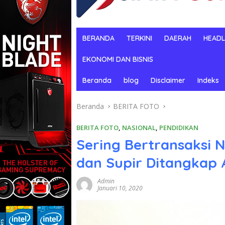
BERANDA
TERKINI
DAERAH
HEADL
EKONOMI DAN BISNIS
Beranda
blog
Disclaimer
Indeks
Beranda
BERITA FOTO
BERITA FOTO
,
NASIONAL
,
PENDIDIKAN
Sering Bertransaksi 
dan Supir Ditangkap
Admin
Januari 10, 2020