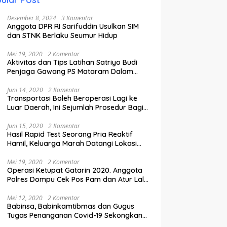
Desember 8, 2024
3 Komentar
Anggota DPR RI Sarifuddin Usulkan SIM
dan STNK Berlaku Seumur Hidup
Mei 19, 2020
2 Komentar
Aktivitas dan Tips Latihan Satriyo Budi
Penjaga Gawang PS Mataram Dalam
Masa Pandemi Covid-19.
Juni 14, 2020
2 Komentar
Transportasi Boleh Beroperasi Lagi ke
Luar Daerah, Ini Sejumlah Prosedur Bagi
Penumpang.
Juni 15, 2020
2 Komentar
Hasil Rapid Test Seorang Pria Reaktif
Hamil, Keluarga Marah Datangi Lokasi
Karantina
Mei 19, 2020
2 Komentar
Operasi Ketupat Gatarin 2020. Anggota
Polres Dompu Cek Pos Pam dan Atur Lalu
Lintas.
Mei 12, 2020
2 Komentar
Babinsa, Babinkamtibmas dan Gugus
Tugas Penanganan Covid-19 Sekongkang
Pasang Stiker di Rumah Warga Berstatus