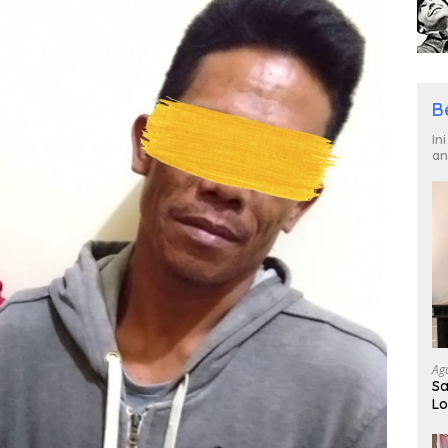
B
In
an
Ag
Sa
Lo
Ge