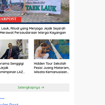
 Lauk, Ritual yang Menjaga Jejak Sejarah
 Merawat Persaudaraan Warga Kayangan
orama Senggigi
Hidden Tour Sekolah
Jejak
Pesisi Juang Mataram,
emimpinan LAZ
Wisata Kemanusiaan
am Kebangkitan
yang Membuka Mata
wisata
tentang Pendidikan
Anak Pesisir
Selengkapnya
ular Post