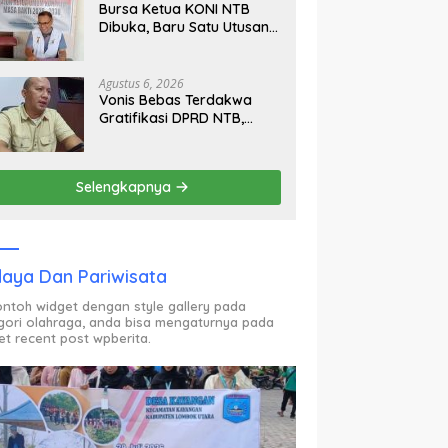
Bursa Ketua KONI NTB
Dibuka, Baru Satu Utusan
Calon Muncul Hingga Hari
Kedua
Agustus 6, 2026
Vonis Bebas Terdakwa
Gratifikasi DPRD NTB,
Kejati Pastikan Ajukan
Banding
Selengkapnya
aya Dan Pariwisata
contoh widget dengan style gallery pada
gori olahraga, anda bisa mengaturnya pada
et recent post wpberita.