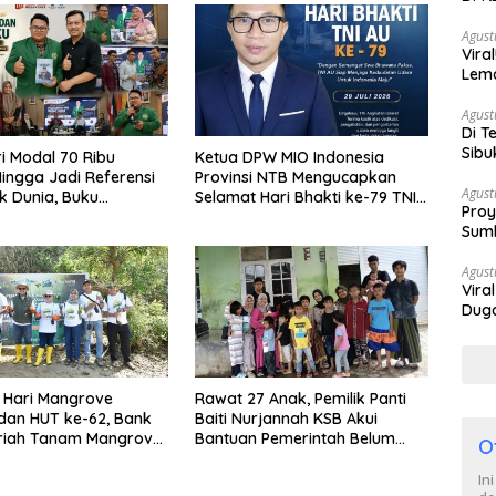
Berh
Agust
Vira
Lem
Tan
Agust
Di T
Sibu
ri Modal 70 Ribu
Ketua DPW MIO Indonesia
Poli
Hingga Jadi Referensi
Provinsi NTB Mengucapkan
Agust
 Dunia, Buku
Selamat Hari Bhakti ke-79 TNI
Proy
d Ja’far Hasibuan
AU
Sumb
an di UI
Turu
Agust
Vira
Duga
Satp
i Hari Mangrove
Rawat 27 Anak, Pemilik Panti
dan HUT ke-62, Bank
Baiti Nurjannah KSB Akui
riah Tanam Mangrove
Bantuan Pemerintah Belum
O
san Ekowisata
Mampu Tutupi Kebutuhan
Puluhan Juta Rupiah per Bulan
In