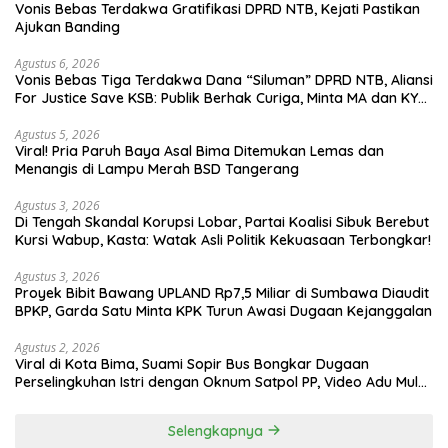
Vonis Bebas Terdakwa Gratifikasi DPRD NTB, Kejati Pastikan
Ajukan Banding
Agustus 6, 2026
Vonis Bebas Tiga Terdakwa Dana “Siluman” DPRD NTB, Aliansi
For Justice Save KSB: Publik Berhak Curiga, Minta MA dan KY
Turun Tangan
Agustus 5, 2026
Viral! Pria Paruh Baya Asal Bima Ditemukan Lemas dan
Menangis di Lampu Merah BSD Tangerang
Agustus 3, 2026
Di Tengah Skandal Korupsi Lobar, Partai Koalisi Sibuk Berebut
Kursi Wabup, Kasta: Watak Asli Politik Kekuasaan Terbongkar!
Agustus 3, 2026
Proyek Bibit Bawang UPLAND Rp7,5 Miliar di Sumbawa Diaudit
BPKP, Garda Satu Minta KPK Turun Awasi Dugaan Kejanggalan
Agustus 2, 2026
Viral di Kota Bima, Suami Sopir Bus Bongkar Dugaan
Perselingkuhan Istri dengan Oknum Satpol PP, Video Adu Mulut
Heboh
Selengkapnya