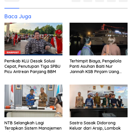
Baca Juga
Pemkab KLU Desak Solusi
Terhimpit Biaya, Pengelola
Cepat, Penutupan Tiga SPBU
Panti Asuhan Baiti Nur
Picu Antrean Panjang BBM
Jannah KSB Pinjam Uang
Polisi untuk Menyeberang,
Asesmen Bantuan Tak
Kunjung Tuntas
NTB Selangkah Lagi
Sastra Sasak Didorong
Terapkan Sistem Manajemen
Keluar dari Arsip, Lombok