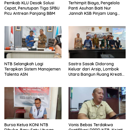
Pemkab KLU Desak Solusi
Terhimpit Biaya, Pengelola
Cepat, Penutupan Tiga SPBU
Panti Asuhan Baiti Nur
Picu Antrean Panjang BBM
Jannah KSB Pinjam Uang
Polisi untuk Menyeberang,
Asesmen Bantuan Tak
Kunjung Tuntas
NTB Selangkah Lagi
Sastra Sasak Didorong
Terapkan Sistem Manajemen
Keluar dari Arsip, Lombok
Talenta ASN
Utara Bangun Ruang Kreatif
bagi Generasi Muda
Bursa Ketua KONI NTB
Vonis Bebas Terdakwa
Dibuka, Baru Satu Utusan
Gratifikasi DPRD NTB, Kejati