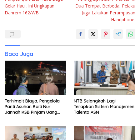
pos
Gelar Haul, Ini Ungkapan
Dua Tempat Berbeda, Pelaku
Danrem 162/WB
Juga Lakukan Perampasan
Handphone.
Baca Juga
Terhimpit Biaya, Pengelola
NTB Selangkah Lagi
Panti Asuhan Baiti Nur
Terapkan Sistem Manajemen
Jannah KSB Pinjam Uang
Talenta ASN
Polisi untuk Menyeberang,
Asesmen Bantuan Tak
Kunjung Tuntas