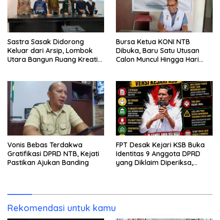
Sastra Sasak Didorong
Bursa Ketua KONI NTB
Keluar dari Arsip, Lombok
Dibuka, Baru Satu Utusan
Utara Bangun Ruang Kreatif
Calon Muncul Hingga Hari
bagi Generasi Muda
Kedua
Vonis Bebas Terdakwa
FPT Desak Kejari KSB Buka
Gratifikasi DPRD NTB, Kejati
Identitas 9 Anggota DPRD
Pastikan Ajukan Banding
yang Diklaim Diperiksa,
Kasus Combine Tak Kunjung
Ada Tersangka
Rekomendasi untuk kamu