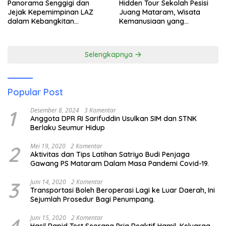
Panorama Senggigi dan
Hidden Tour Sekolah Pesisi
Jejak Kepemimpinan LAZ
Juang Mataram, Wisata
dalam Kebangkitan
Kemanusiaan yang
Pariwisata
Membuka Mata tentang
Pendidikan Anak Pesisir
Selengkapnya
Popular Post
1
Desember 8, 2024
3 Komentar
Anggota DPR RI Sarifuddin Usulkan SIM dan STNK
Berlaku Seumur Hidup
2
Mei 19, 2020
2 Komentar
Aktivitas dan Tips Latihan Satriyo Budi Penjaga
Gawang PS Mataram Dalam Masa Pandemi Covid-19.
3
Juni 14, 2020
2 Komentar
Transportasi Boleh Beroperasi Lagi ke Luar Daerah, Ini
Sejumlah Prosedur Bagi Penumpang.
Juni 15, 2020
2 Komentar