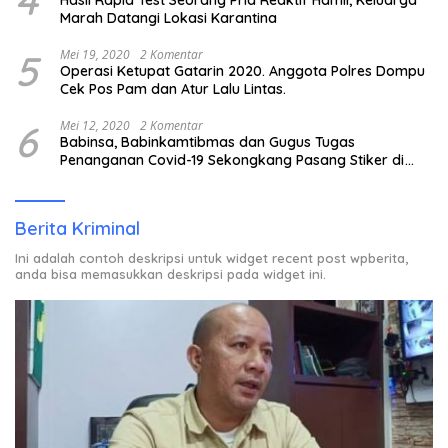
4
Hasil Rapid Test Seorang Pria Reaktif Hamil, Keluarga
Marah Datangi Lokasi Karantina
5
Mei 19, 2020
2 Komentar
Operasi Ketupat Gatarin 2020. Anggota Polres Dompu
Cek Pos Pam dan Atur Lalu Lintas.
6
Mei 12, 2020
2 Komentar
Babinsa, Babinkamtibmas dan Gugus Tugas
Penanganan Covid-19 Sekongkang Pasang Stiker di
Rumah Warga Berstatus ODP.
Berita Kriminal
Ini adalah contoh deskripsi untuk widget recent post wpberita,
anda bisa memasukkan deskripsi pada widget ini.