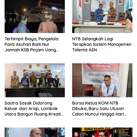
Terhimpit Biaya, Pengelola
NTB Selangkah Lagi
Panti Asuhan Baiti Nur
Terapkan Sistem Manajemen
Jannah KSB Pinjam Uang
Talenta ASN
Polisi untuk Menyeberang,
Asesmen Bantuan Tak
Kunjung Tuntas
Sastra Sasak Didorong
Bursa Ketua KONI NTB
Keluar dari Arsip, Lombok
Dibuka, Baru Satu Utusan
Utara Bangun Ruang Kreatif
Calon Muncul Hingga Hari
bagi Generasi Muda
Kedua