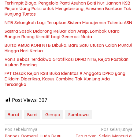
Terhimpit Biaya, Pengelola Panti Asuhan Baiti Nur Jannah KSB
Pinjam Uang Polisi untuk Menyeberang, Asesmen Bantuan Tak
Kunjung Tuntas
NTB Selangkah Lagi Terapkan Sistem Manajemen Talenta ASN
Sastra Sasak Didorong Keluar dari Arsip, Lombok Utara
Bangun Ruang Kreatif bagi Generasi Muda
Bursa Ketua KONI NTB Dibuka, Baru Satu Utusan Calon Muncul
Hingga Hari Kedua
Vonis Bebas Terdakwa Gratifikasi DPRD NTB, Kejati Pastikan
Ajukan Banding
FPT Desak Kejari KSB Buka Identitas 9 Anggota DPRD yang
Diklaim Diperiksa, Kasus Combine Tak Kunjung Ada
Tersangka
Post Views:
307
Barat
Bumi
Gempa
Sumbawa
Navigasi
Pos sebelumnya
Pos selanjutnya
Ponpes Qomarul Huda Bagu
Terungkap, Selain Mencuri di