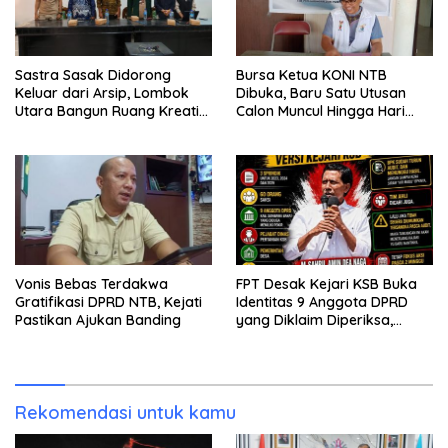
Sastra Sasak Didorong
Bursa Ketua KONI NTB
Keluar dari Arsip, Lombok
Dibuka, Baru Satu Utusan
Utara Bangun Ruang Kreatif
Calon Muncul Hingga Hari
bagi Generasi Muda
Kedua
Vonis Bebas Terdakwa
FPT Desak Kejari KSB Buka
Gratifikasi DPRD NTB, Kejati
Identitas 9 Anggota DPRD
Pastikan Ajukan Banding
yang Diklaim Diperiksa,
Kasus Combine Tak Kunjung
Ada Tersangka
Rekomendasi untuk kamu