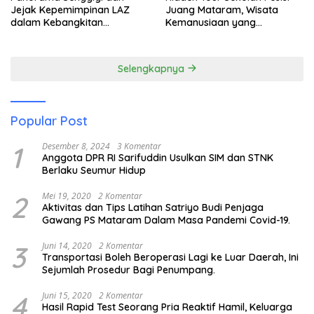
Jejak Kepemimpinan LAZ
Juang Mataram, Wisata
dalam Kebangkitan
Kemanusiaan yang
Pariwisata
Membuka Mata tentang
Pendidikan Anak Pesisir
Selengkapnya
Popular Post
1
Desember 8, 2024
3 Komentar
Anggota DPR RI Sarifuddin Usulkan SIM dan STNK
Berlaku Seumur Hidup
2
Mei 19, 2020
2 Komentar
Aktivitas dan Tips Latihan Satriyo Budi Penjaga
Gawang PS Mataram Dalam Masa Pandemi Covid-19.
3
Juni 14, 2020
2 Komentar
Transportasi Boleh Beroperasi Lagi ke Luar Daerah, Ini
Sejumlah Prosedur Bagi Penumpang.
4
Juni 15, 2020
2 Komentar
Hasil Rapid Test Seorang Pria Reaktif Hamil, Keluarga