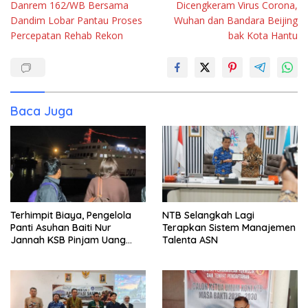
Danrem 162/WB Bersama
Dicengkeram Virus Corona,
pos
Dandim Lobar Pantau Proses
Wuhan dan Bandara Beijing
Percepatan Rehab Rekon
bak Kota Hantu
Baca Juga
Terhimpit Biaya, Pengelola
NTB Selangkah Lagi
Panti Asuhan Baiti Nur
Terapkan Sistem Manajemen
Jannah KSB Pinjam Uang
Talenta ASN
Polisi untuk Menyeberang,
Asesmen Bantuan Tak
Kunjung Tuntas