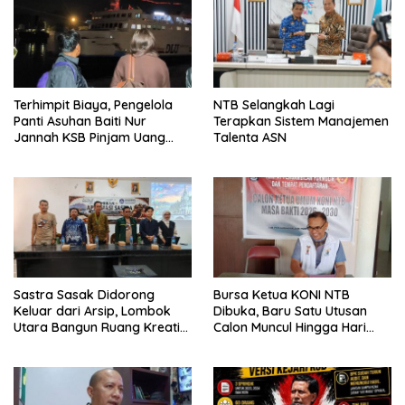
Terhimpit Biaya, Pengelola
NTB Selangkah Lagi
Panti Asuhan Baiti Nur
Terapkan Sistem Manajemen
Jannah KSB Pinjam Uang
Talenta ASN
Polisi untuk Menyeberang,
Asesmen Bantuan Tak
Kunjung Tuntas
Sastra Sasak Didorong
Bursa Ketua KONI NTB
Keluar dari Arsip, Lombok
Dibuka, Baru Satu Utusan
Utara Bangun Ruang Kreatif
Calon Muncul Hingga Hari
bagi Generasi Muda
Kedua