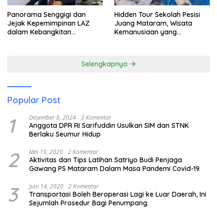
Panorama Senggigi dan
Hidden Tour Sekolah Pesisi
Jejak Kepemimpinan LAZ
Juang Mataram, Wisata
dalam Kebangkitan
Kemanusiaan yang
Pariwisata
Membuka Mata tentang
Pendidikan Anak Pesisir
Selengkapnya
Popular Post
1
Desember 8, 2024
3 Komentar
Anggota DPR RI Sarifuddin Usulkan SIM dan STNK
Berlaku Seumur Hidup
2
Mei 19, 2020
2 Komentar
Aktivitas dan Tips Latihan Satriyo Budi Penjaga
Gawang PS Mataram Dalam Masa Pandemi Covid-19.
3
Juni 14, 2020
2 Komentar
Transportasi Boleh Beroperasi Lagi ke Luar Daerah, Ini
Sejumlah Prosedur Bagi Penumpang.