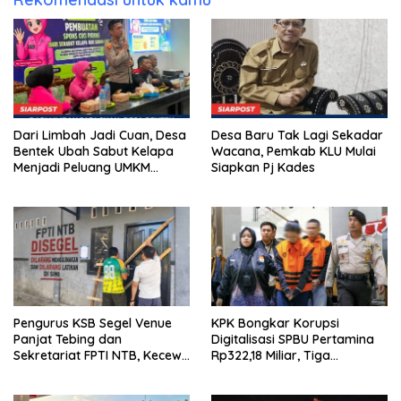
Dari Limbah Jadi Cuan, Desa
Desa Baru Tak Lagi Sekadar
Bentek Ubah Sabut Kelapa
Wacana, Pemkab KLU Mulai
Menjadi Peluang UMKM
Siapkan Pj Kades
Ramah Lingkungan
Pengurus KSB Segel Venue
KPK Bongkar Korupsi
Panjat Tebing dan
Digitalisasi SPBU Pertamina
Sekretariat FPTI NTB, Kecewa
Rp322,18 Miliar, Tiga
Emas Porprov Beralih Ke
Tersangka Ditahan
Dompu