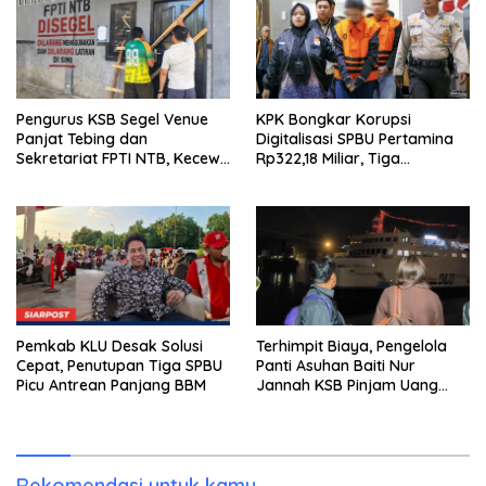
Pengurus KSB Segel Venue
KPK Bongkar Korupsi
Panjat Tebing dan
Digitalisasi SPBU Pertamina
Sekretariat FPTI NTB, Kecewa
Rp322,18 Miliar, Tiga
Emas Porprov Beralih Ke
Tersangka Ditahan
Dompu
Pemkab KLU Desak Solusi
Terhimpit Biaya, Pengelola
Cepat, Penutupan Tiga SPBU
Panti Asuhan Baiti Nur
Picu Antrean Panjang BBM
Jannah KSB Pinjam Uang
Polisi untuk Menyeberang,
Asesmen Bantuan Tak
Kunjung Tuntas
Rekomendasi untuk kamu