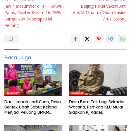
Navigasi
Jadi Narasumber di IHT Kanwil
Beijing Pakai Vaksin Anti
pos
Pajak, Pasiter Korem 162/WB
HIV/AIDS untuk Obati Pasien
Sampaikan Beberapa Hal
Virus Corona
Penting.
Baca Juga
Dari Limbah Jadi Cuan, Desa
Desa Baru Tak Lagi Sekadar
Bentek Ubah Sabut Kelapa
Wacana, Pemkab KLU Mulai
Menjadi Peluang UMKM
Siapkan Pj Kades
Ramah Lingkungan