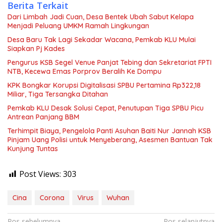
Berita Terkait
Dari Limbah Jadi Cuan, Desa Bentek Ubah Sabut Kelapa
Menjadi Peluang UMKM Ramah Lingkungan
Desa Baru Tak Lagi Sekadar Wacana, Pemkab KLU Mulai
Siapkan Pj Kades
Pengurus KSB Segel Venue Panjat Tebing dan Sekretariat FPTI
NTB, Kecewa Emas Porprov Beralih Ke Dompu
KPK Bongkar Korupsi Digitalisasi SPBU Pertamina Rp322,18
Miliar, Tiga Tersangka Ditahan
Pemkab KLU Desak Solusi Cepat, Penutupan Tiga SPBU Picu
Antrean Panjang BBM
Terhimpit Biaya, Pengelola Panti Asuhan Baiti Nur Jannah KSB
Pinjam Uang Polisi untuk Menyeberang, Asesmen Bantuan Tak
Kunjung Tuntas
Post Views:
303
Cina
Corona
Virus
Wuhan
Pos sebelumnya
Pos selanjutnya