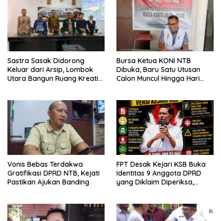
Sastra Sasak Didorong
Bursa Ketua KONI NTB
Keluar dari Arsip, Lombok
Dibuka, Baru Satu Utusan
Utara Bangun Ruang Kreatif
Calon Muncul Hingga Hari
bagi Generasi Muda
Kedua
Vonis Bebas Terdakwa
FPT Desak Kejari KSB Buka
Gratifikasi DPRD NTB, Kejati
Identitas 9 Anggota DPRD
Pastikan Ajukan Banding
yang Diklaim Diperiksa,
Kasus Combine Tak Kunjung
Ada Tersangka