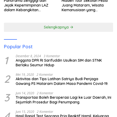
Panorama Senggigi dan
Hidden Tour Sekolah Pesisi
Jejak Kepemimpinan LAZ
Juang Mataram, Wisata
dalam Kebangkitan
Kemanusiaan yang
Pariwisata
Membuka Mata tentang
Pendidikan Anak Pesisir
Selengkapnya
Popular Post
1
Desember 8, 2024
3 Komentar
Anggota DPR RI Sarifuddin Usulkan SIM dan STNK
Berlaku Seumur Hidup
2
Mei 19, 2020
2 Komentar
Aktivitas dan Tips Latihan Satriyo Budi Penjaga
Gawang PS Mataram Dalam Masa Pandemi Covid-19.
3
Juni 14, 2020
2 Komentar
Transportasi Boleh Beroperasi Lagi ke Luar Daerah, Ini
Sejumlah Prosedur Bagi Penumpang.
4
Juni 15, 2020
2 Komentar
Hasil Rapid Test Seorang Pria Reaktif Hamil, Keluarga