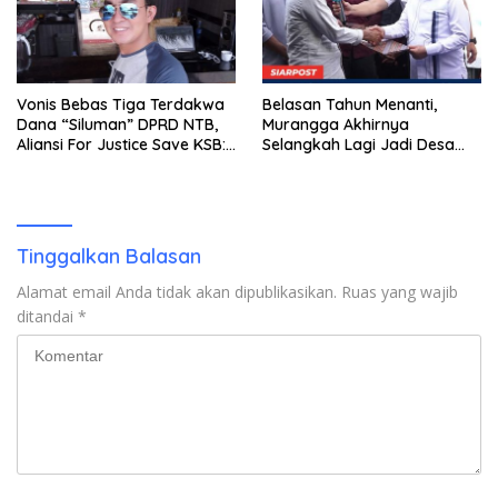
Vonis Bebas Tiga Terdakwa
Belasan Tahun Menanti,
Dana “Siluman” DPRD NTB,
Murangga Akhirnya
Aliansi For Justice Save KSB:
Selangkah Lagi Jadi Desa
Publik Berhak Curiga, Minta
Sendiri
MA dan KY Turun Tangan
Tinggalkan Balasan
Alamat email Anda tidak akan dipublikasikan.
Ruas yang wajib
ditandai
*