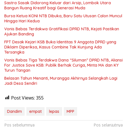
Sastra Sasak Didorong Keluar dari Arsip, Lombok Utara
Bangun Ruang Kreatif bagi Generasi Muda
Bursa Ketua KONI NTB Dibuka, Baru Satu Utusan Calon Muncul
Hingga Hari Kedua
Vonis Bebas Terdakwa Gratifikasi DPRD NTB, Kejati Pastikan
Ajukan Banding
FPT Desak Kejari KSB Buka Identitas 9 Anggota DPRD yang
Diklaim Diperiksa, Kasus Combine Tak Kunjung Ada
Tersangka
Vonis Bebas Tiga Terdakwa Dana “Siluman” DPRD NTB, Aliansi
For Justice Save KSB: Publik Berhak Curiga, Minta MA dan KY
Turun Tangan
Belasan Tahun Menanti, Murangga Akhirnya Selangkah Lagi
Jadi Desa Sendiri
Post Views:
355
Dandim
empat
lepas
MPP
Navigasi
Pos sebelumnya
Pos selanjutnya