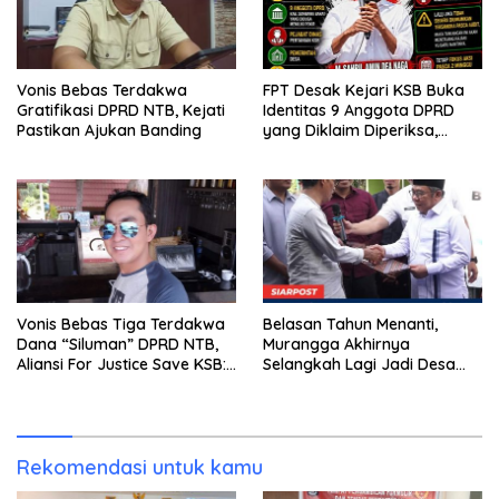
Vonis Bebas Terdakwa
FPT Desak Kejari KSB Buka
Gratifikasi DPRD NTB, Kejati
Identitas 9 Anggota DPRD
Pastikan Ajukan Banding
yang Diklaim Diperiksa,
Kasus Combine Tak Kunjung
Ada Tersangka
Vonis Bebas Tiga Terdakwa
Belasan Tahun Menanti,
Dana “Siluman” DPRD NTB,
Murangga Akhirnya
Aliansi For Justice Save KSB:
Selangkah Lagi Jadi Desa
Publik Berhak Curiga, Minta
Sendiri
MA dan KY Turun Tangan
Rekomendasi untuk kamu