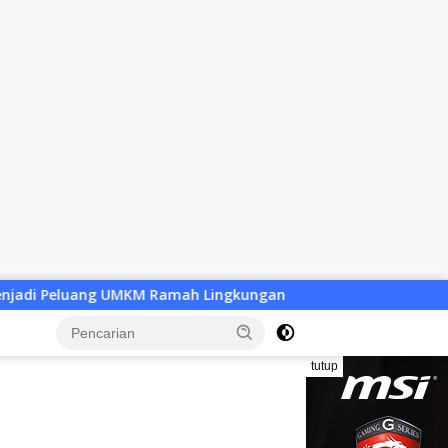
 Lingkungan
Desa Baru Tak Lagi Sekadar Wacana, Pemk
tutup