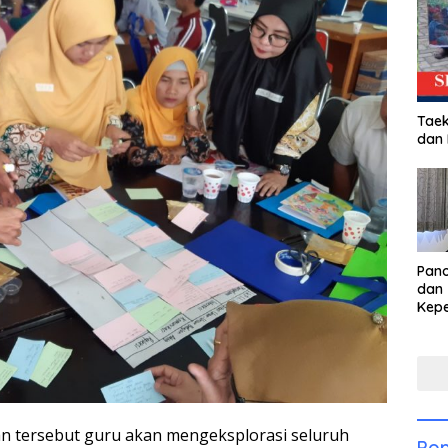
Taek
dan
Pan
dan 
Kep
dal
Pari
 tersebut guru akan mengeksplorasi seluruh
Pop