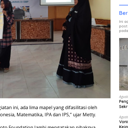
Ber
Ini 
post
pada
Agust
Peng
Sekr
tan ini, ada lima mapel yang difasilitasi oleh
Bera
onesia, Matematika, IPA dan IPS,” ujar Metty.
Agust
Voni
Keja
anoto Foundation Jambi mengatakan pihaknya