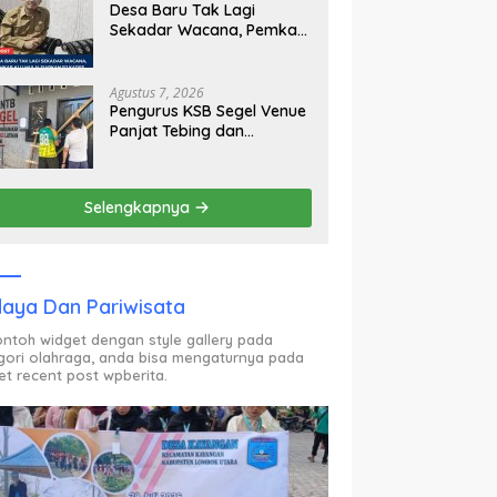
Desa Baru Tak Lagi
Sekadar Wacana, Pemkab
KLU Mulai Siapkan Pj
Kades
Agustus 7, 2026
Pengurus KSB Segel Venue
Panjat Tebing dan
Sekretariat FPTI NTB,
Kecewa Emas Porprov
Beralih Ke Dompu
Selengkapnya
aya Dan Pariwisata
contoh widget dengan style gallery pada
gori olahraga, anda bisa mengaturnya pada
et recent post wpberita.