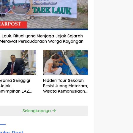
 Lauk, Ritual yang Menjaga Jejak Sejarah
 Merawat Persaudaraan Warga Kayangan
orama Senggigi
Hidden Tour Sekolah
Jejak
Pesisi Juang Mataram,
emimpinan LAZ
Wisata Kemanusiaan
am Kebangkitan
yang Membuka Mata
wisata
tentang Pendidikan
Anak Pesisir
Selengkapnya
ular Post