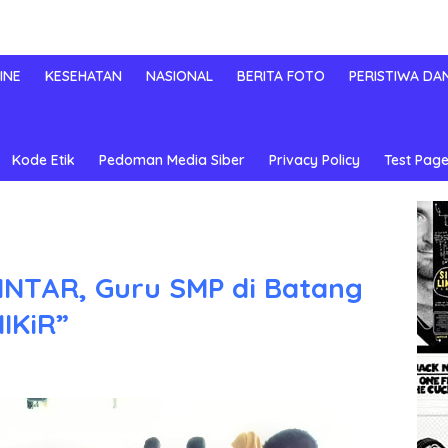
INE
KESEHATAN
NASIONAL
BERITA FOTO
PERISTIWA DA
Kode Etik
Pedoman Media Siber
Privacy Policy
Test Page
INTAR, Guru SMP di Batang
MIKiR”