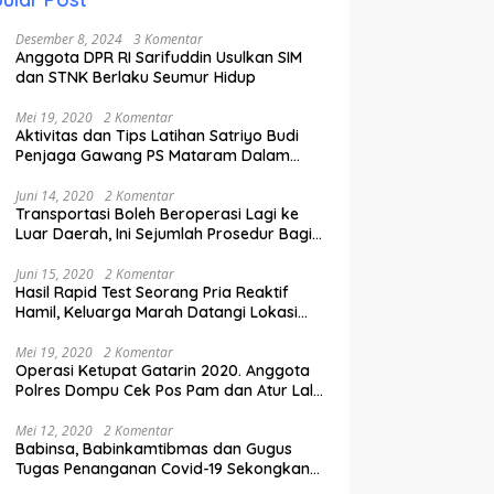
Desember 8, 2024
3 Komentar
Anggota DPR RI Sarifuddin Usulkan SIM
dan STNK Berlaku Seumur Hidup
Mei 19, 2020
2 Komentar
Aktivitas dan Tips Latihan Satriyo Budi
Penjaga Gawang PS Mataram Dalam
Masa Pandemi Covid-19.
Juni 14, 2020
2 Komentar
Transportasi Boleh Beroperasi Lagi ke
Luar Daerah, Ini Sejumlah Prosedur Bagi
Penumpang.
Juni 15, 2020
2 Komentar
Hasil Rapid Test Seorang Pria Reaktif
Hamil, Keluarga Marah Datangi Lokasi
Karantina
Mei 19, 2020
2 Komentar
Operasi Ketupat Gatarin 2020. Anggota
Polres Dompu Cek Pos Pam dan Atur Lalu
Lintas.
Mei 12, 2020
2 Komentar
Babinsa, Babinkamtibmas dan Gugus
Tugas Penanganan Covid-19 Sekongkang
Pasang Stiker di Rumah Warga Berstatus