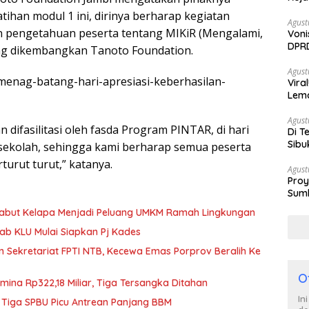
tihan modul 1 ini, dirinya berharap kegiatan
Agust
n pengetahuan peserta tentang MIKiR (Mengalami,
Voni
DPRD
yang dikembangkan Tanoto Foundation.
Berh
Agust
emenag-batang-hari-apresiasi-keberhasilan-
Vira
Lem
Tan
Agust
 difasilitasi oleh fasda Program PINTAR, di hari
Di T
Sibu
i sekolah, sehingga kami berharap semua peserta
Poli
turut turut,” katanya.
Agust
Proy
Sumb
Turu
Sabut Kelapa Menjadi Peluang UMKM Ramah Lingkungan
b KLU Mulai Siapkan Pj Kades
n Sekretariat FPTI NTB, Kecewa Emas Porprov Beralih Ke
O
mina Rp322,18 Miliar, Tiga Tersangka Ditahan
In
 Tiga SPBU Picu Antrean Panjang BBM