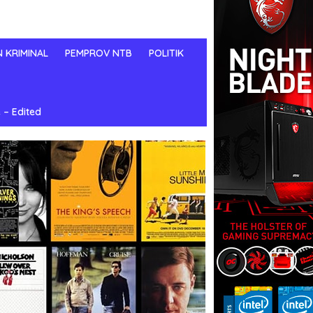
N KRIMINAL
PEMPROV NTB
POLITIK
 – Edited