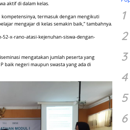
aktif di dalam kelas.
1
 kompetensinya, termasuk dengan mengikuti
belajar mengajar di kelas semakin baik,” tambahnya.
2
sdn-52-x-rano-atasi-kejenuhan-siswa-dengan-
3
 diseminasi mengatakan jumlah peserta yang
MP baik negeri maupun swasta yang ada di
4
5
6