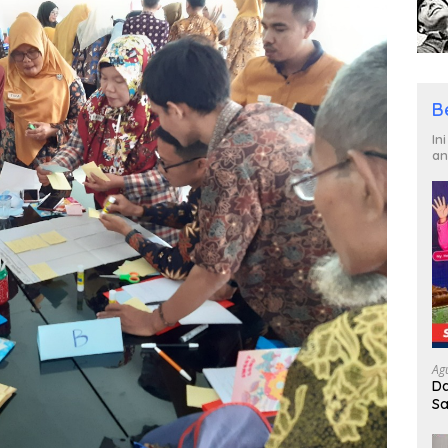
B
In
an
Ag
Da
Sa
R