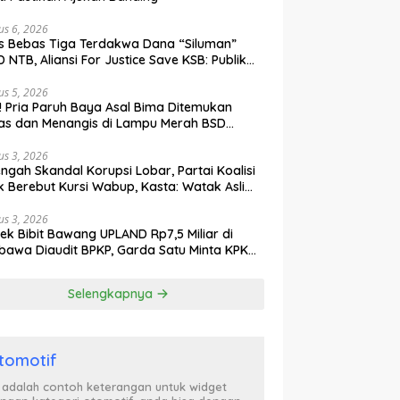
us 6, 2026
s Bebas Tiga Terdakwa Dana “Siluman”
 NTB, Aliansi For Justice Save KSB: Publik
ak Curiga, Minta MA dan KY Turun Tangan
us 5, 2026
l! Pria Paruh Baya Asal Bima Ditemukan
as dan Menangis di Lampu Merah BSD
gerang
us 3, 2026
engah Skandal Korupsi Lobar, Partai Koalisi
k Berebut Kursi Wabup, Kasta: Watak Asli
tik Kekuasaan Terbongkar!
us 3, 2026
ek Bibit Bawang UPLAND Rp7,5 Miliar di
awa Diaudit BPKP, Garda Satu Minta KPK
n Awasi Dugaan Kejanggalan
Selengkapnya
tomotif
i adalah contoh keterangan untuk widget