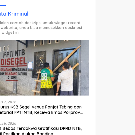
ODP.
ita Kriminal
adalah contoh deskripsi untuk widget recent
 wpberita, anda bisa memasukkan deskripsi
 widget ini.
us 7, 2026
urus KSB Segel Venue Panjat Tebing dan
etariat FPTI NTB, Kecewa Emas Porprov
lih Ke Dompu
us 6, 2026
s Bebas Terdakwa Gratifikasi DPRD NTB,
ti Pastikan Ajukan Banding