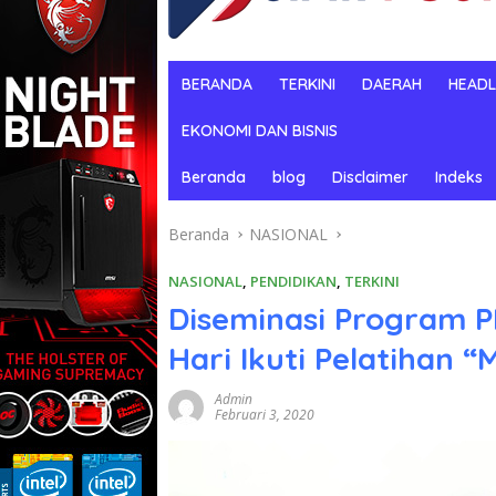
BERANDA
TERKINI
DAERAH
HEADL
EKONOMI DAN BISNIS
Beranda
blog
Disclaimer
Indeks
Beranda
NASIONAL
NASIONAL
,
PENDIDIKAN
,
TERKINI
Diseminasi Program P
Hari Ikuti Pelatihan “
Admin
Februari 3, 2020