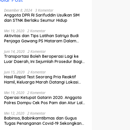
Desember 8, 2024
3 Komentar
Anggota DPR RI Sarifuddin Usulkan SIM
dan STNK Berlaku Seumur Hidup
Mei 19, 2020
2 Komentar
Aktivitas dan Tips Latihan Satriyo Budi
Penjaga Gawang PS Mataram Dalam
Masa Pandemi Covid-19.
Juni 14, 2020
2 Komentar
Transportasi Boleh Beroperasi Lagi ke
Luar Daerah, Ini Sejumlah Prosedur Bagi
Penumpang.
Juni 15, 2020
2 Komentar
Hasil Rapid Test Seorang Pria Reaktif
Hamil, Keluarga Marah Datangi Lokasi
Karantina
Mei 19, 2020
2 Komentar
Operasi Ketupat Gatarin 2020. Anggota
Polres Dompu Cek Pos Pam dan Atur Lalu
Lintas.
Mei 12, 2020
2 Komentar
Babinsa, Babinkamtibmas dan Gugus
Tugas Penanganan Covid-19 Sekongkang
Pasang Stiker di Rumah Warga Berstatus