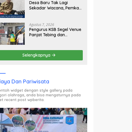
Desa Baru Tak Lagi
Sekadar Wacana, Pemkab
KLU Mulai Siapkan Pj
Kades
Agustus 7, 2026
Pengurus KSB Segel Venue
Panjat Tebing dan
Sekretariat FPTI NTB,
Kecewa Emas Porprov
Beralih Ke Dompu
Selengkapnya
aya Dan Pariwisata
contoh widget dengan style gallery pada
gori olahraga, anda bisa mengaturnya pada
et recent post wpberita.