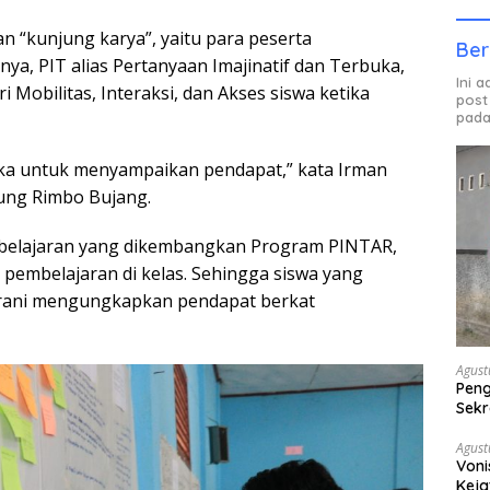
an “kunjung karya”, yaitu para peserta
Ber
ya, PIT alias Pertanyaan Imajinatif dan Terbuka,
Ini 
Mobilitas, Interaksi, dan Akses siswa ketika
post
pada
rbuka untuk menyampaikan pendapat,” kata Irman
gung Rimbo Bujang.
belajaran yang dikembangkan Program PINTAR,
pembelajaran di kelas. Sehingga siswa yang
erani mengungkapkan pendapat berkat
Agust
Peng
Sekr
Bera
Agust
Voni
Keja