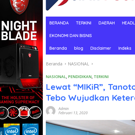
BERANDA
TERKINI
DAERAH
HEADL
EKONOMI DAN BISNIS
Beranda
blog
Disclaimer
Indeks
Beranda
NASIONAL
NASIONAL
,
PENDIDIKAN
,
TERKINI
Lewat “MIKiR”, Tanoto
Tebo Wujudkan Keter
Admin
Februari 13, 2020