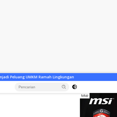
ingkungan
Desa Baru Tak Lagi Sekadar Wacana, Pemkab
tutup