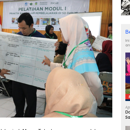
B
In
an
Ag
Da
Sa
R