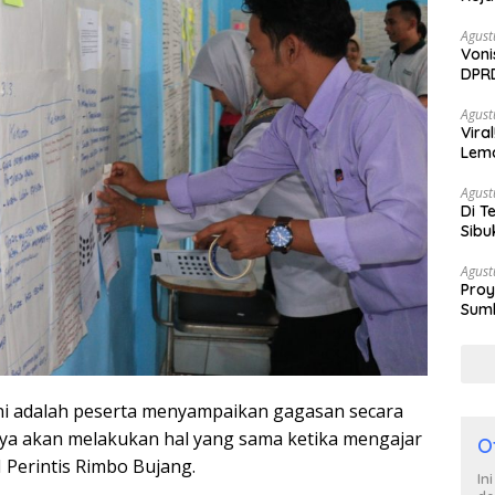
Agust
Voni
DPRD
Berh
Agust
Vira
Lem
Tan
Agust
Di T
Sibu
Poli
Agust
Proy
Sumb
Turu
 ini adalah peserta menyampaikan gagasan secara
aya akan melakukan hal yang sama ketika mengajar
O
I Perintis Rimbo Bujang.
In