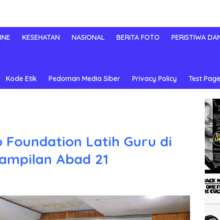
INE
KESEHATAN
NASIONAL
BERITA FOTO
PERISTIWA DA
Kode Etik
Pedoman Media Siber
Privacy Policy
Test Page
 Foundation Latih Guru di
ampilan Abad 21