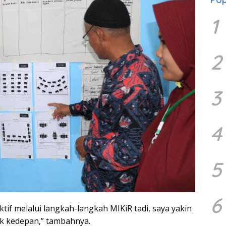
1
2
3
4
5
6
tif melalui langkah-langkah MIKiR tadi, saya yakin
k kedepan,” tambahnya.