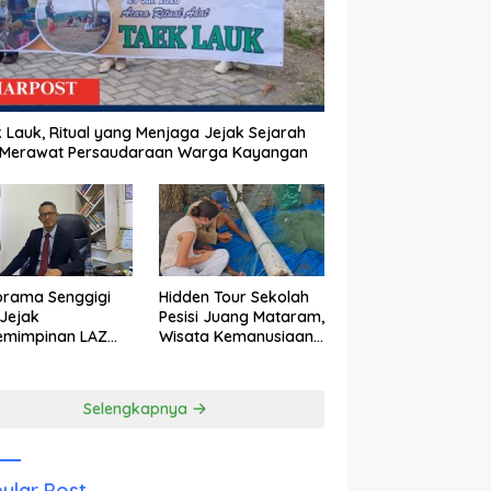
 Lauk, Ritual yang Menjaga Jejak Sejarah
 Merawat Persaudaraan Warga Kayangan
orama Senggigi
Hidden Tour Sekolah
Jejak
Pesisi Juang Mataram,
emimpinan LAZ
Wisata Kemanusiaan
am Kebangkitan
yang Membuka Mata
wisata
tentang Pendidikan
Anak Pesisir
Selengkapnya
ular Post