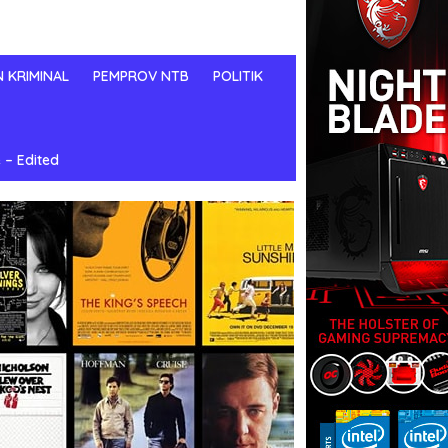
N KRIMINAL
PEMPROV NTB
POLITIK
 – Edited