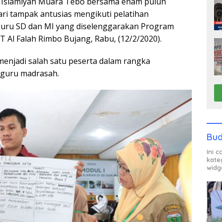
ah Islamiyah Muara Tebo bersama enam puluh
ari tampak antusias mengikuti pelatihan
guru SD dan MI yang diselenggarakan Program
 Al Falah Rimbo Bujang, Rabu, (12/2/2020).
enjadi salah satu peserta dalam rangka
 guru madrasah.
Bud
Ini 
kate
widg