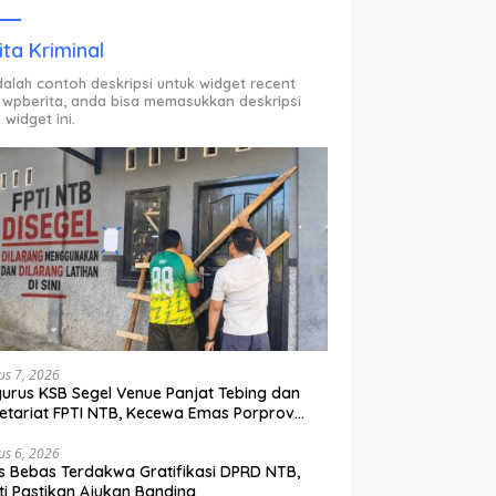
ODP.
ita Kriminal
adalah contoh deskripsi untuk widget recent
 wpberita, anda bisa memasukkan deskripsi
 widget ini.
us 7, 2026
urus KSB Segel Venue Panjat Tebing dan
etariat FPTI NTB, Kecewa Emas Porprov
lih Ke Dompu
us 6, 2026
s Bebas Terdakwa Gratifikasi DPRD NTB,
ti Pastikan Ajukan Banding