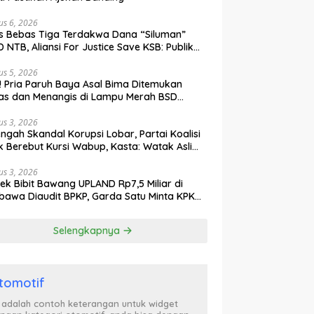
us 6, 2026
s Bebas Tiga Terdakwa Dana “Siluman”
 NTB, Aliansi For Justice Save KSB: Publik
ak Curiga, Minta MA dan KY Turun Tangan
us 5, 2026
l! Pria Paruh Baya Asal Bima Ditemukan
as dan Menangis di Lampu Merah BSD
gerang
us 3, 2026
engah Skandal Korupsi Lobar, Partai Koalisi
k Berebut Kursi Wabup, Kasta: Watak Asli
tik Kekuasaan Terbongkar!
us 3, 2026
ek Bibit Bawang UPLAND Rp7,5 Miliar di
awa Diaudit BPKP, Garda Satu Minta KPK
n Awasi Dugaan Kejanggalan
Selengkapnya
tomotif
i adalah contoh keterangan untuk widget