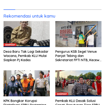
Asesmen Bantuan Tak
Kunjung Tuntas
Rekomendasi untuk kamu
Desa Baru Tak Lagi Sekadar
Pengurus KSB Segel Venue
Wacana, Pemkab KLU Mulai
Panjat Tebing dan
Siapkan Pj Kades
Sekretariat FPTI NTB, Kecewa
Emas Porprov Beralih Ke
Dompu
KPK Bongkar Korupsi
Pemkab KLU Desak Solusi