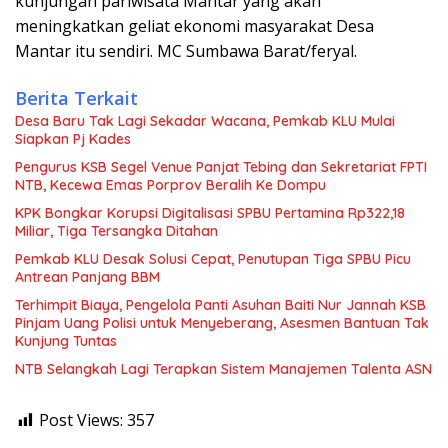
kunjungan pariwisata Mantar yang akan
meningkatkan geliat ekonomi masyarakat Desa
Mantar itu sendiri. MC Sumbawa Barat/feryal.
Berita Terkait
Desa Baru Tak Lagi Sekadar Wacana, Pemkab KLU Mulai
Siapkan Pj Kades
Pengurus KSB Segel Venue Panjat Tebing dan Sekretariat FPTI
NTB, Kecewa Emas Porprov Beralih Ke Dompu
KPK Bongkar Korupsi Digitalisasi SPBU Pertamina Rp322,18
Miliar, Tiga Tersangka Ditahan
Pemkab KLU Desak Solusi Cepat, Penutupan Tiga SPBU Picu
Antrean Panjang BBM
Terhimpit Biaya, Pengelola Panti Asuhan Baiti Nur Jannah KSB
Pinjam Uang Polisi untuk Menyeberang, Asesmen Bantuan Tak
Kunjung Tuntas
NTB Selangkah Lagi Terapkan Sistem Manajemen Talenta ASN
Post Views:
357