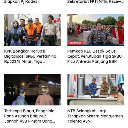
Siapkan Pj Kades
Sekretariat FPTI NTB, Kecewa
Emas Porprov Beralih Ke
Dompu
KPK Bongkar Korupsi
Pemkab KLU Desak Solusi
Digitalisasi SPBU Pertamina
Cepat, Penutupan Tiga SPBU
Rp322,18 Miliar, Tiga
Picu Antrean Panjang BBM
Tersangka Ditahan
Terhimpit Biaya, Pengelola
NTB Selangkah Lagi
Panti Asuhan Baiti Nur
Terapkan Sistem Manajemen
Jannah KSB Pinjam Uang
Talenta ASN
Polisi untuk Menyeberang,