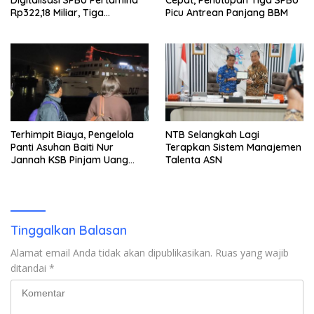
Digitalisasi SPBU Pertamina
Cepat, Penutupan Tiga SPBU
Rp322,18 Miliar, Tiga
Picu Antrean Panjang BBM
Tersangka Ditahan
Terhimpit Biaya, Pengelola
NTB Selangkah Lagi
Panti Asuhan Baiti Nur
Terapkan Sistem Manajemen
Jannah KSB Pinjam Uang
Talenta ASN
Polisi untuk Menyeberang,
Asesmen Bantuan Tak
Kunjung Tuntas
Tinggalkan Balasan
Alamat email Anda tidak akan dipublikasikan.
Ruas yang wajib
ditandai
*