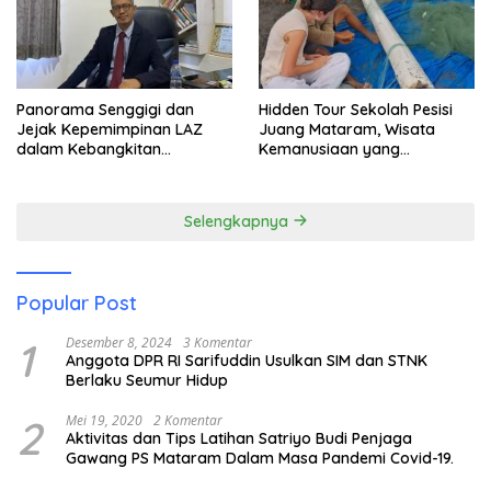
Panorama Senggigi dan
Hidden Tour Sekolah Pesisi
Jejak Kepemimpinan LAZ
Juang Mataram, Wisata
dalam Kebangkitan
Kemanusiaan yang
Pariwisata
Membuka Mata tentang
Pendidikan Anak Pesisir
Selengkapnya
Popular Post
1
Desember 8, 2024
3 Komentar
Anggota DPR RI Sarifuddin Usulkan SIM dan STNK
Berlaku Seumur Hidup
2
Mei 19, 2020
2 Komentar
Aktivitas dan Tips Latihan Satriyo Budi Penjaga
Gawang PS Mataram Dalam Masa Pandemi Covid-19.