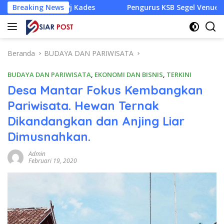
Langsung
 Pj Kades
Breaking News
Pengurus KSB Segel Venue Panjat Tebing dan
ke
konten
Beranda
BUDAYA DAN PARIWISATA
BUDAYA DAN PARIWISATA
,
EKONOMI DAN BISNIS
,
TERKINI
Desa Mantar Fokus Kembangkan
Pariwisata. Hewan Ternak
Dikandangkan dan Anjing Liar
Dimusnahkan.
Admin
Februari 19, 2020