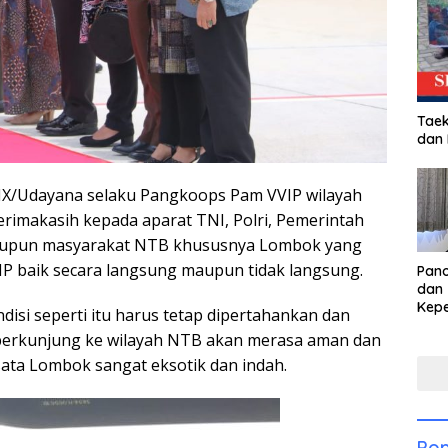
Taek
dan
 IX/Udayana selaku Pangkoops Pam VVIP wilayah
erimakasih kepada aparat TNI, Polri, Pemerintah
 maupun masyarakat NTB khususnya Lombok yang
P baik secara langsung maupun tidak langsung.
Pan
dan 
Kep
disi seperti itu harus tetap dipertahankan dan
dal
 berkunjung ke wilayah NTB akan merasa aman dan
Pari
ta Lombok sangat eksotik dan indah.
Pop