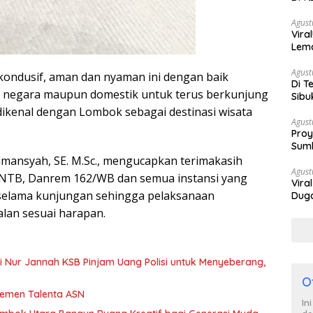
Berh
Agust
Vira
Lem
Tan
Agust
h kondusif, aman dan nyaman ini dengan baik
Di T
a negara maupun domestik untuk terus berkunjung
Sibu
Poli
dikenal dengan Lombok sebagai destinasi wisata
Agust
Proy
Sumb
Turu
limansyah, SE. M.Sc., mengucapkan terimakasih
Agust
NTB, Danrem 162/WB dan semua instansi yang
Vira
B selama kunjungan sehingga pelaksanaan
Duga
Satp
alan sesuai harapan.
iti Nur Jannah KSB Pinjam Uang Polisi untuk Menyeberang,
O
jemen Talenta ASN
In