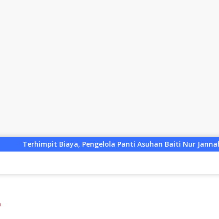
gelola Panti Asuhan Baiti Nur Jannah KSB Pinjam Uang Polisi 