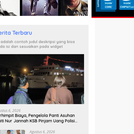
erita Terbaru
i adalah contoh judul deskripsi yang bisa
da isi dan sesuaikan pada widget
ustus 6, 2026
rhimpit Biaya, Pengelola Panti Asuhan
iti Nur Jannah KSB Pinjam Uang Polisi
tuk Menyeberang, Asesmen Bantuan Tak
njung Tuntas
Agustus 6, 2026