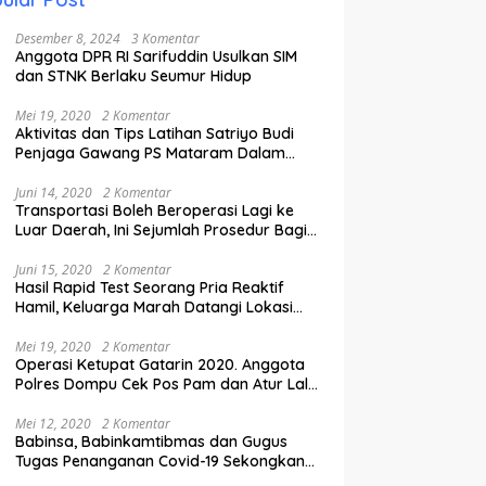
Desember 8, 2024
3 Komentar
Anggota DPR RI Sarifuddin Usulkan SIM
dan STNK Berlaku Seumur Hidup
Mei 19, 2020
2 Komentar
Aktivitas dan Tips Latihan Satriyo Budi
Penjaga Gawang PS Mataram Dalam
Masa Pandemi Covid-19.
Juni 14, 2020
2 Komentar
Transportasi Boleh Beroperasi Lagi ke
Luar Daerah, Ini Sejumlah Prosedur Bagi
Penumpang.
Juni 15, 2020
2 Komentar
Hasil Rapid Test Seorang Pria Reaktif
Hamil, Keluarga Marah Datangi Lokasi
Karantina
Mei 19, 2020
2 Komentar
Operasi Ketupat Gatarin 2020. Anggota
Polres Dompu Cek Pos Pam dan Atur Lalu
Lintas.
Mei 12, 2020
2 Komentar
Babinsa, Babinkamtibmas dan Gugus
Tugas Penanganan Covid-19 Sekongkang
Pasang Stiker di Rumah Warga Berstatus