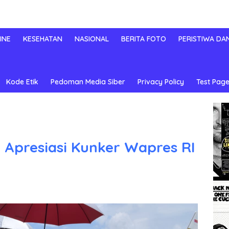
INE
KESEHATAN
NASIONAL
BERITA FOTO
PERISTIWA DA
Kode Etik
Pedoman Media Siber
Privacy Policy
Test Page
Apresiasi Kunker Wapres RI