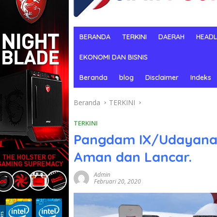
BERANDA
TERKINI
DAERAH
HEADL
EKONOMI DAN BISNIS
Beranda
blog
Disclaimer
Indeks
Beranda
TERKINI
TERKINI
Pangdam IX/Udayana 
Aman dan Lancar.
Admin
Februari 20, 2020