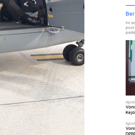
Ber
Ini 
post
pada
Agust
Voni
Keja
Agust
Voni
DPRD