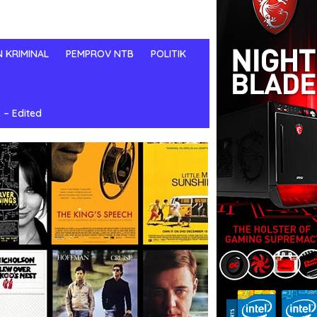
N KRIMINAL
PEMPROV NTB
POLITIK
 – Edited