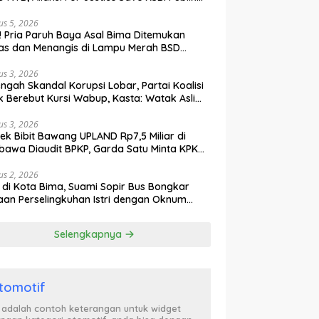
ak Curiga, Minta MA dan KY Turun Tangan
us 5, 2026
l! Pria Paruh Baya Asal Bima Ditemukan
as dan Menangis di Lampu Merah BSD
gerang
us 3, 2026
engah Skandal Korupsi Lobar, Partai Koalisi
k Berebut Kursi Wabup, Kasta: Watak Asli
tik Kekuasaan Terbongkar!
us 3, 2026
ek Bibit Bawang UPLAND Rp7,5 Miliar di
awa Diaudit BPKP, Garda Satu Minta KPK
n Awasi Dugaan Kejanggalan
us 2, 2026
l di Kota Bima, Suami Sopir Bus Bongkar
an Perselingkuhan Istri dengan Oknum
ol PP, Video Adu Mulut Heboh
Selengkapnya
tomotif
i adalah contoh keterangan untuk widget