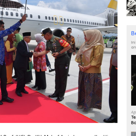
B
In
an
Ag
Te
Ba
un
Ku