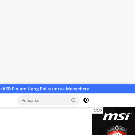
untuk Menyeberang, Asesmen Bantuan Tak Kunjung Tuntas
tutup