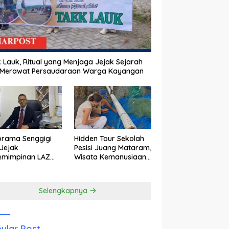
 Lauk, Ritual yang Menjaga Jejak Sejarah
 Merawat Persaudaraan Warga Kayangan
orama Senggigi
Hidden Tour Sekolah
Jejak
Pesisi Juang Mataram,
emimpinan LAZ
Wisata Kemanusiaan
am Kebangkitan
yang Membuka Mata
wisata
tentang Pendidikan
Anak Pesisir
Selengkapnya
ular Post