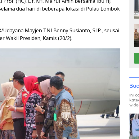
Prof. (HC). Dr. KH. Ma’ruf Amin bersama Ibu Hj.
lama dua hari di beberapa lokasi di Pulau Lombok
/Udayana Mayjen TNI Benny Susianto, S.IP., seusai
Wakil Presiden, Kamis (20/2).
Bud
Ini 
kate
widg