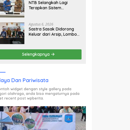
NTB Selangkah Lagi
Terapkan Sistem
Manajemen Talenta ASN
Agustus 6, 2026
Sastra Sasak Didorong
Keluar dari Arsip, Lombok
Utara Bangun Ruang
Kreatif bagi Generasi
Muda
Selengkapnya
aya Dan Pariwisata
contoh widget dengan style gallery pada
gori olahraga, anda bisa mengaturnya pada
et recent post wpberita.