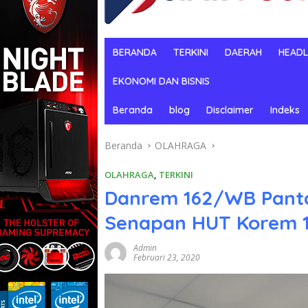
BERANDA
TERKINI
DAERAH
HEADL
EKONOMI DAN BISNIS
Beranda
blog
Disclaimer
Indeks
Beranda
OLAHRAGA
OLAHRAGA
,
TERKINI
Danrem 162/WB Pan
Senapan HUT Korem 
Admin
Februari 23, 2020