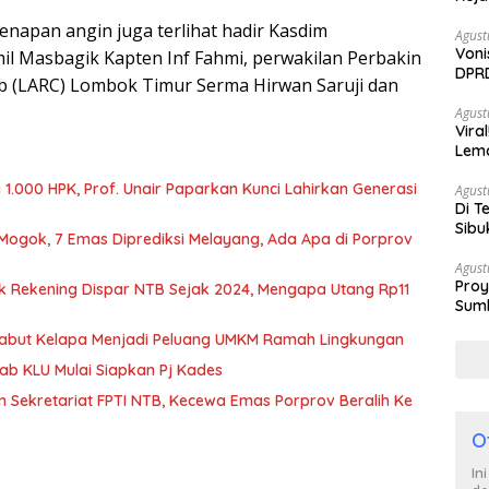
napan angin juga terlihat hadir Kasdim
Agust
Voni
mil Masbagik Kapten Inf Fahmi, perwakilan Perbakin
DPRD
ub (LARC) Lombok Timur Serma Hirwan Saruji dan
Berh
Agust
Vira
Lem
Tan
1.000 HPK, Prof. Unair Paparkan Kunci Lahirkan Generasi
Agust
Di T
Sibu
 Mogok, 7 Emas Diprediksi Melayang, Ada Apa di Porprov
Poli
Agust
Proy
k Rekening Dispar NTB Sejak 2024, Mengapa Utang Rp11
Sumb
Turu
Sabut Kelapa Menjadi Peluang UMKM Ramah Lingkungan
b KLU Mulai Siapkan Pj Kades
n Sekretariat FPTI NTB, Kecewa Emas Porprov Beralih Ke
O
In