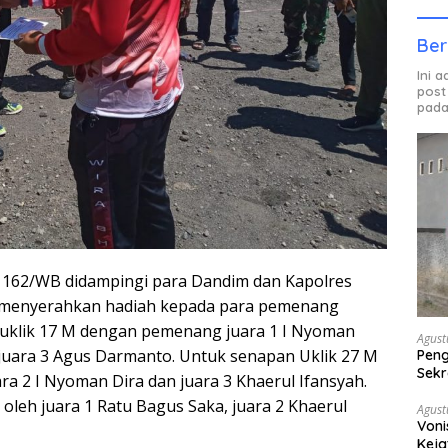
Ber
Ini 
post
pada
 162/WB didampingi para Dandim dan Kapolres
 menyerahkan hadiah kepada para pemenang
 uklik 17 M dengan pemenang juara 1 I Nyoman
Agust
n juara 3 Agus Darmanto. Untuk senapan Uklik 27 M
Peng
Sekr
ara 2 I Nyoman Dira dan juara 3 Khaerul Ifansyah.
Bera
leh juara 1 Ratu Bagus Saka, juara 2 Khaerul
Agust
Voni
Keja