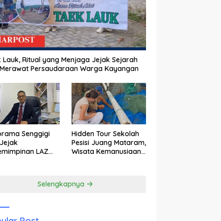
 Lauk, Ritual yang Menjaga Jejak Sejarah
 Merawat Persaudaraan Warga Kayangan
orama Senggigi
Hidden Tour Sekolah
Jejak
Pesisi Juang Mataram,
emimpinan LAZ
Wisata Kemanusiaan
am Kebangkitan
yang Membuka Mata
wisata
tentang Pendidikan
Anak Pesisir
Selengkapnya
ular Post