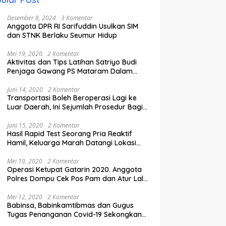
Desember 8, 2024
3 Komentar
Anggota DPR RI Sarifuddin Usulkan SIM
dan STNK Berlaku Seumur Hidup
Mei 19, 2020
2 Komentar
Aktivitas dan Tips Latihan Satriyo Budi
Penjaga Gawang PS Mataram Dalam
Masa Pandemi Covid-19.
Juni 14, 2020
2 Komentar
Transportasi Boleh Beroperasi Lagi ke
Luar Daerah, Ini Sejumlah Prosedur Bagi
Penumpang.
Juni 15, 2020
2 Komentar
Hasil Rapid Test Seorang Pria Reaktif
Hamil, Keluarga Marah Datangi Lokasi
Karantina
Mei 19, 2020
2 Komentar
Operasi Ketupat Gatarin 2020. Anggota
Polres Dompu Cek Pos Pam dan Atur Lalu
Lintas.
Mei 12, 2020
2 Komentar
Babinsa, Babinkamtibmas dan Gugus
Tugas Penanganan Covid-19 Sekongkang
Pasang Stiker di Rumah Warga Berstatus