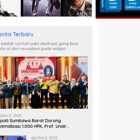
erita Terbaru
i adalah contoh judul deskripsi yang bisa
da isi dan sesuaikan pada widget
ustus 8, 2026
pati Sumbawa Barat Dorong
timalisasi 1.000 HPK, Prof. Unair
parkan Kunci Lahirkan Generasi Emas
045
Agustus 8, 2026