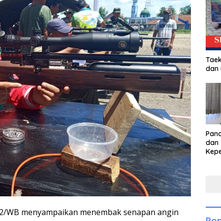
Taek
dan
Pan
dan 
Kep
dal
Pari
162/WB menyampaikan menembak senapan angin
Pop