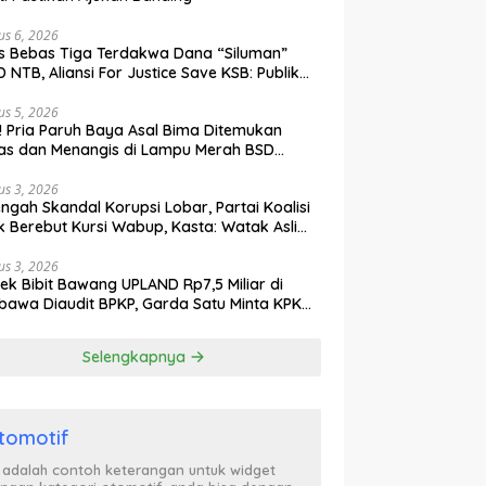
us 6, 2026
s Bebas Tiga Terdakwa Dana “Siluman”
 NTB, Aliansi For Justice Save KSB: Publik
ak Curiga, Minta MA dan KY Turun Tangan
us 5, 2026
l! Pria Paruh Baya Asal Bima Ditemukan
as dan Menangis di Lampu Merah BSD
gerang
us 3, 2026
engah Skandal Korupsi Lobar, Partai Koalisi
k Berebut Kursi Wabup, Kasta: Watak Asli
tik Kekuasaan Terbongkar!
us 3, 2026
ek Bibit Bawang UPLAND Rp7,5 Miliar di
awa Diaudit BPKP, Garda Satu Minta KPK
n Awasi Dugaan Kejanggalan
Selengkapnya
tomotif
i adalah contoh keterangan untuk widget