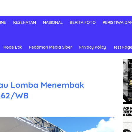
INE
KESEHATAN
NASIONAL
BERITA FOTO
PERISTIWA DA
Kode Etik
Pedoman Media Siber
Privacy Policy
Test Page
tau Lomba Menembak
162/WB