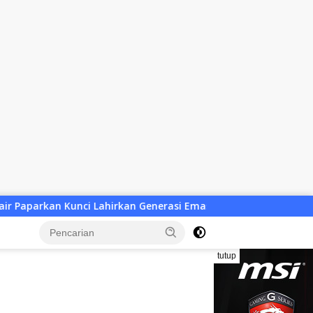
erasi Emas 2045
Atlet Wushu Dompu Dicoret Sepihak, 8 
tutup