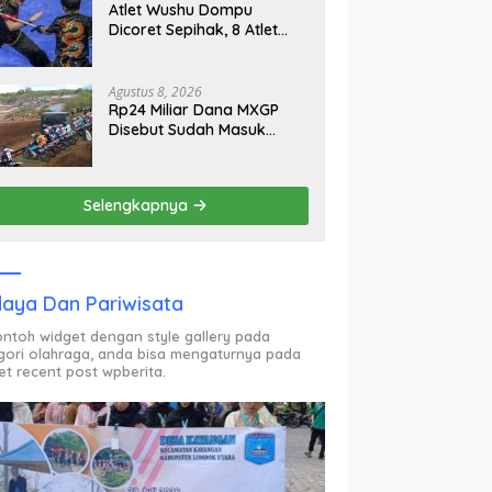
Atlet Wushu Dompu
Dicoret Sepihak, 8 Atlet
Mogok, 7 Emas Diprediksi
Melayang, Ada Apa di
Porprov NTB 2026
Agustus 8, 2026
Rp24 Miliar Dana MXGP
Disebut Sudah Masuk
Rekening Dispar NTB
Sejak 2024, Mengapa
Utang Rp11 Miliar Belum
Selengkapnya
Dibayar?
aya Dan Pariwisata
contoh widget dengan style gallery pada
gori olahraga, anda bisa mengaturnya pada
et recent post wpberita.