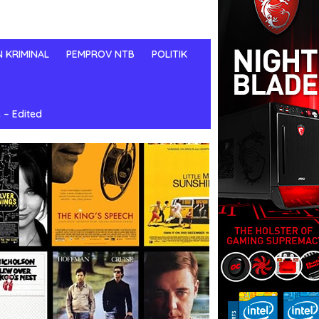
N KRIMINAL
PEMPROV NTB
POLITIK
 – Edited