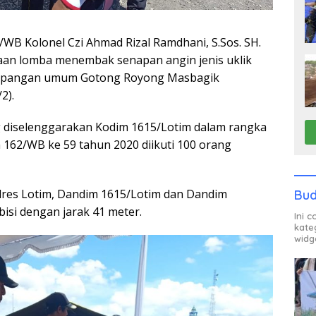
 Kolonel Czi Ahmad Rizal Ramdhani, S.Sos. SH.
aan lomba menembak senapan angin jenis uklik
i lapangan umum Gotong Royong Masbagik
2).
diselenggarakan Kodim 1615/Lotim dalam rangka
62/WB ke 59 tahun 2020 diikuti 100 orang
olres Lotim, Dandim 1615/Lotim dan Dandim
Bud
isi dengan jarak 41 meter.
Ini 
kate
widg