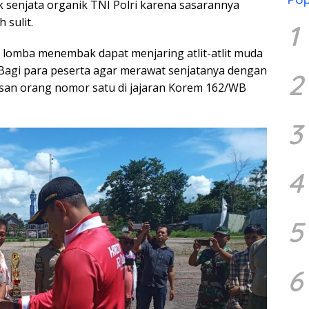
 senjata organik TNI Polri karena sasarannya
 sulit.
1
lomba menembak dapat menjaring atlit-atlit muda
“Bagi para peserta agar merawat senjatanya dengan
2
san orang nomor satu di jajaran Korem 162/WB
3
4
5
6