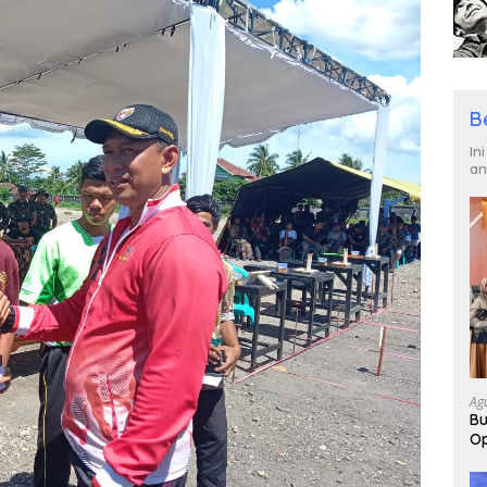
B
In
an
Ag
Bu
Op
Pa
2