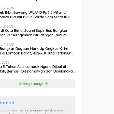
tik Kekuasaan Terbongkar!
us 3, 2026
ek Bibit Bawang UPLAND Rp7,5 Miliar di
awa Diaudit BPKP, Garda Satu Minta KPK
n Awasi Dugaan Kejanggalan
us 2, 2026
l di Kota Bima, Suami Sopir Bus Bongkar
an Perselingkuhan Istri dengan Oknum
ol PP, Video Adu Mulut Heboh
us 1, 2026
Bongkar Dugaan Mark Up Ongkos Kirim
s di Lombok Barat, Rp266,8 Juta Terlanjur
yar Meski Biaya Riil Jauh Lebih Murah
31, 2026
ta 5 Tahun Asal Lombok Nyaris Dijual di
ah, Berhasil Diselamatkan dan Dipulangkan
TB Bersama PMI Asal Bima
Selengkapnya
tomotif
i adalah contoh keterangan untuk widget