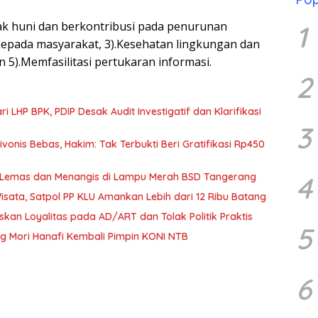
yak huni dan berkontribusi pada penurunan
1
kepada masyarakat, 3).Kesehatan lingkungan dan
 5).Memfasilitasi pertukaran informasi.
2
 LHP BPK, PDIP Desak Audit Investigatif dan Klarifikasi
3
nis Bebas, Hakim: Tak Terbukti Beri Gratifikasi Rp450
4
an Lemas dan Menangis di Lampu Merah BSD Tangerang
sata, Satpol PP KLU Amankan Lebih dari 12 Ribu Batang
kan Loyalitas pada AD/ART dan Tolak Politik Praktis
5
g Mori Hanafi Kembali Pimpin KONI NTB
6