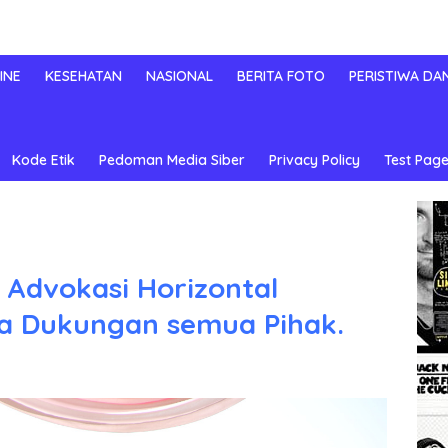
INE
KESEHATAN
NASIONAL
BERITA FOTO
PERISTIWA DA
Kode Etik
Pedoman Media Siber
Privacy Policy
Test Page
Advokasi Horizontal
ta Dukungan semua Pihak.