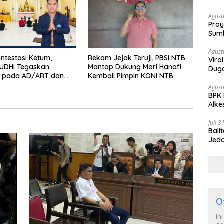
Poli
Agust
Proy
Sumb
Turu
Agust
ntestasi Ketum,
Rekam Jejak Teruji, PBSI NTB
Vira
UDHI Tegaskan
Mantap Dukung Mori Hanafi
Duga
s pada AD/ART dan
Kembali Pimpin KONI NTB
Satp
itik Praktis
Agust
BPK 
Alke
Diba
Juli 
Bali
Jedd
ke N
O
In