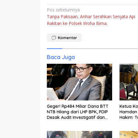
Navigasi
Pos sebelumnya
Tanpa Paksaan, Anhar Serahkan Senjata Api
pos
Rakitan ke Polsek Woha Bima.
Komentar
Baca Juga
Geger! Rp484 Miliar Dana BTT
Ketua Ko
NTB Hilang dari LHP BPK, PDIP
Hamdan K
Desak Audit Investigatif dan
Hakim: T
Klarifikasi Terbuka
Gratifik