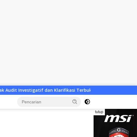
rifikasi Terbuka
Ketua Komisi IV DPRD NTB Hamdan Kasim
tutup