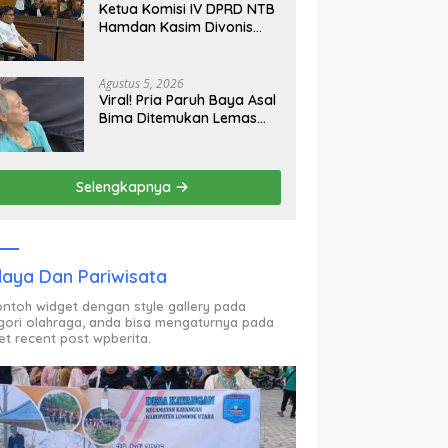
Ketua Komisi IV DPRD NTB
Hamdan Kasim Divonis
Bebas, Hakim: Tak Terbukti
Beri Gratifikasi Rp450 Juta
Agustus 5, 2026
Viral! Pria Paruh Baya Asal
Bima Ditemukan Lemas
dan Menangis di Lampu
Merah BSD Tangerang
Selengkapnya
aya Dan Pariwisata
contoh widget dengan style gallery pada
gori olahraga, anda bisa mengaturnya pada
et recent post wpberita.