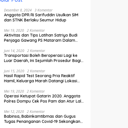
Desember 8, 2024
3 Komentar
Anggota DPR RI Sarifuddin Usulkan SIM
dan STNK Berlaku Seumur Hidup
Mei 19, 2020
2 Komentar
Aktivitas dan Tips Latihan Satriyo Budi
Penjaga Gawang PS Mataram Dalam
Masa Pandemi Covid-19.
Juni 14, 2020
2 Komentar
Transportasi Boleh Beroperasi Lagi ke
Luar Daerah, Ini Sejumlah Prosedur Bagi
Penumpang.
Juni 15, 2020
2 Komentar
Hasil Rapid Test Seorang Pria Reaktif
Hamil, Keluarga Marah Datangi Lokasi
Karantina
Mei 19, 2020
2 Komentar
Operasi Ketupat Gatarin 2020. Anggota
Polres Dompu Cek Pos Pam dan Atur Lalu
Lintas.
Mei 12, 2020
2 Komentar
Babinsa, Babinkamtibmas dan Gugus
Tugas Penanganan Covid-19 Sekongkang
Pasang Stiker di Rumah Warga Berstatus