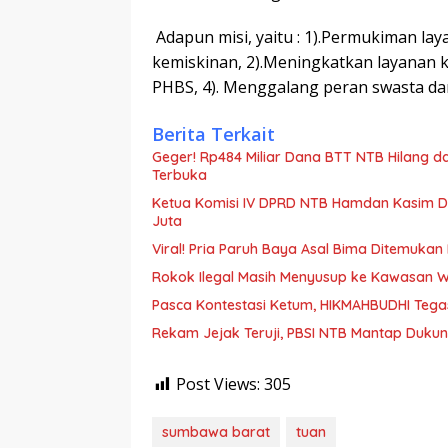
Adapun misi, yaitu : 1).Permukiman la
kemiskinan, 2).Meningkatkan layanan 
PHBS, 4). Menggalang peran swasta dan
Berita Terkait
Geger! Rp484 Miliar Dana BTT NTB Hilang dari
Terbuka
Ketua Komisi IV DPRD NTB Hamdan Kasim Divo
Juta
Viral! Pria Paruh Baya Asal Bima Ditemuk
Rokok Ilegal Masih Menyusup ke Kawasan Wi
Pasca Kontestasi Ketum, HIKMAHBUDHI Tegas
Rekam Jejak Teruji, PBSI NTB Mantap Dukun
Post Views:
305
sumbawa barat
tuan