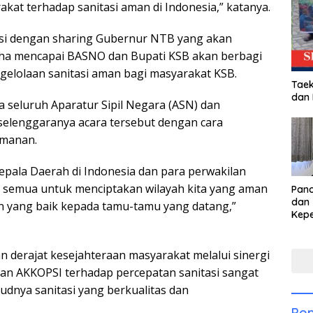
at terhadap sanitasi aman di Indonesia,” katanya.
iisi dengan sharing Gubernur NTB yang akan
a mencapai BASNO dan Bupati KSB akan berbagi
elolaan sanitasi aman bagi masyarakat KSB.
Taek
dan
a seluruh Aparatur Sipil Negara (ASN) dan
elenggaranya acara tersebut dengan cara
amanan.
 Kepala Daerah di Indonesia dan para perwakilan
a semua untuk menciptakan wilayah kita yang aman
Pan
dan 
n yang baik kepada tamu-tamu yang datang,”
Kep
dal
Pari
 derajat kesejahteraan masyarakat melalui sinergi
an AKKOPSI terhadap percepatan sanitasi sangat
udnya sanitasi yang berkualitas dan
Pop