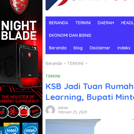
BERANDA
TERKINI
DAERAH
HEADL
EKONOMI DAN BISNIS
Beranda
blog
Disclaimer
Indeks
Beranda
TERKINI
TERKINI
KSB Jadi Tuan Rumah 
Learning, Bupati Min
Admin
Februari 25, 2020