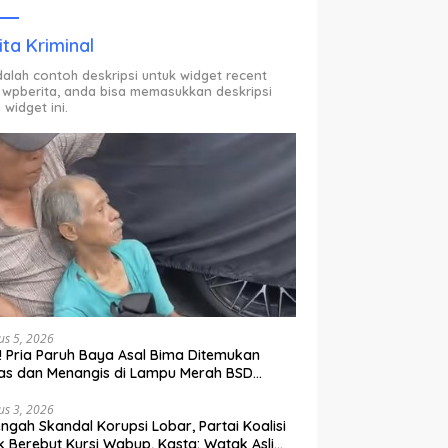
ODP.
ita Kriminal
adalah contoh deskripsi untuk widget recent
 wpberita, anda bisa memasukkan deskripsi
 widget ini.
us 5, 2026
l! Pria Paruh Baya Asal Bima Ditemukan
as dan Menangis di Lampu Merah BSD
gerang
us 3, 2026
engah Skandal Korupsi Lobar, Partai Koalisi
k Berebut Kursi Wabup, Kasta: Watak Asli