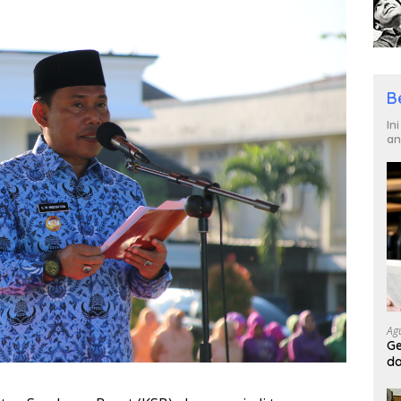
B
In
an
Ag
Ge
da
da