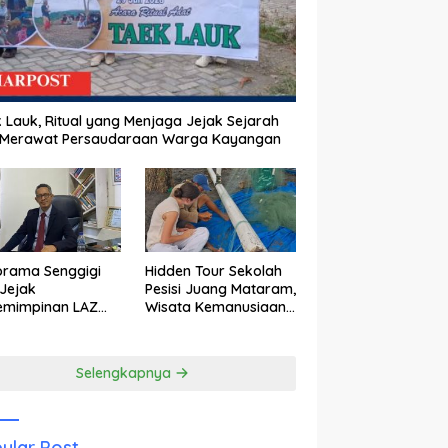
 Lauk, Ritual yang Menjaga Jejak Sejarah
 Merawat Persaudaraan Warga Kayangan
orama Senggigi
Hidden Tour Sekolah
Jejak
Pesisi Juang Mataram,
emimpinan LAZ
Wisata Kemanusiaan
am Kebangkitan
yang Membuka Mata
wisata
tentang Pendidikan
Anak Pesisir
Selengkapnya
ular Post