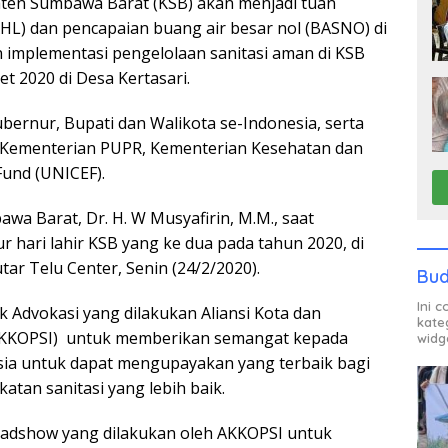
ten Sumbawa Barat (KSB) akan menjadi tuan
HL) dan pencapaian buang air besar nol (BASNO) di
 implementasi pengelolaan sanitasi aman di KSB
t 2020 di Desa Kertasari.
ubernur, Bupati dan Walikota se-Indonesia, serta
Kementerian PUPR, Kementerian Kesehatan dan
Fund (UNICEF).
wa Barat, Dr. H. W Musyafirin, M.M., saat
hari lahir KSB yang ke dua pada tahun 2020, di
r Telu Center, Senin (24/2/2020).
Bud
Ini 
k Advokasi yang dilakukan Aliansi Kota dan
kate
 (AKKOPSI) untuk memberikan semangat kepada
widg
esia untuk dapat mengupayakan yang terbaik bagi
tan sanitasi yang lebih baik.
roadshow yang dilakukan oleh AKKOPSI untuk