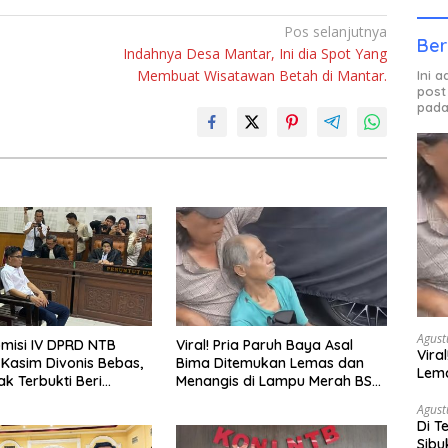
Pos selanjutnya
Ber
Indahnya Desa Mantar, Ini dia Spot Yang
Membuat Wisatawan Betah di Mantar.
Ini 
post
pada
Agust
misi IV DPRD NTB
Viral! Pria Paruh Baya Asal
Vira
asim Divonis Bebas,
Bima Ditemukan Lemas dan
Lem
ak Terbukti Beri
Menangis di Lampu Merah BSD
Tan
asi Rp450 Juta
Tangerang
Agust
Di T
Sibu