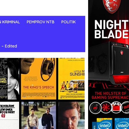
N KRIMINAL
PEMPROV NTB
POLITIK
 – Edited