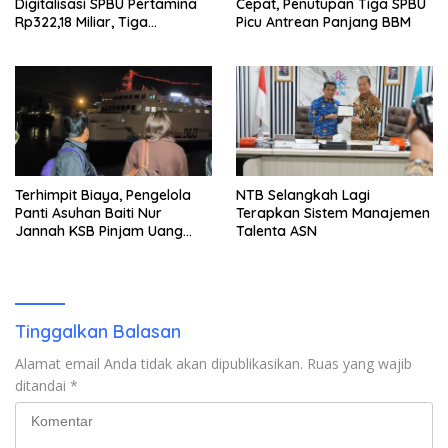
Digitalisasi SPBU Pertamina
Cepat, Penutupan Tiga SPBU
Rp322,18 Miliar, Tiga
Picu Antrean Panjang BBM
Tersangka Ditahan
Terhimpit Biaya, Pengelola
NTB Selangkah Lagi
Panti Asuhan Baiti Nur
Terapkan Sistem Manajemen
Jannah KSB Pinjam Uang
Talenta ASN
Polisi untuk Menyeberang,
Asesmen Bantuan Tak
Kunjung Tuntas
Tinggalkan Balasan
Alamat email Anda tidak akan dipublikasikan.
Ruas yang wajib
ditandai
*