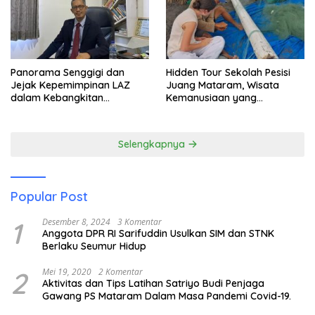
Panorama Senggigi dan
Hidden Tour Sekolah Pesisi
Jejak Kepemimpinan LAZ
Juang Mataram, Wisata
dalam Kebangkitan
Kemanusiaan yang
Pariwisata
Membuka Mata tentang
Pendidikan Anak Pesisir
Selengkapnya
Popular Post
1
Desember 8, 2024
3 Komentar
Anggota DPR RI Sarifuddin Usulkan SIM dan STNK
Berlaku Seumur Hidup
2
Mei 19, 2020
2 Komentar
Aktivitas dan Tips Latihan Satriyo Budi Penjaga
Gawang PS Mataram Dalam Masa Pandemi Covid-19.