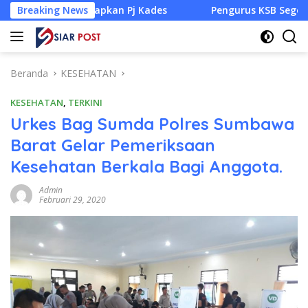
Langsung
 Siapkan Pj Kades
Breaking News
Pengurus KSB Segel Venue Panjat Teb
ke
konten
Beranda
KESEHATAN
KESEHATAN
,
TERKINI
Urkes Bag Sumda Polres Sumbawa
Barat Gelar Pemeriksaan
Kesehatan Berkala Bagi Anggota.
Admin
Februari 29, 2020