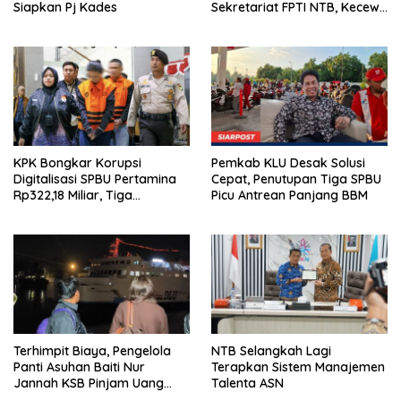
Siapkan Pj Kades
Sekretariat FPTI NTB, Kecewa
Emas Porprov Beralih Ke
Dompu
KPK Bongkar Korupsi
Pemkab KLU Desak Solusi
Digitalisasi SPBU Pertamina
Cepat, Penutupan Tiga SPBU
Rp322,18 Miliar, Tiga
Picu Antrean Panjang BBM
Tersangka Ditahan
Terhimpit Biaya, Pengelola
NTB Selangkah Lagi
Panti Asuhan Baiti Nur
Terapkan Sistem Manajemen
Jannah KSB Pinjam Uang
Talenta ASN
Polisi untuk Menyeberang,