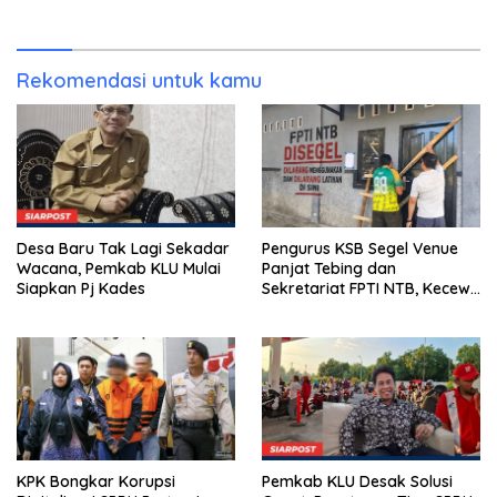
Asesmen Bantuan Tak
Kunjung Tuntas
Rekomendasi untuk kamu
Desa Baru Tak Lagi Sekadar
Pengurus KSB Segel Venue
Wacana, Pemkab KLU Mulai
Panjat Tebing dan
Siapkan Pj Kades
Sekretariat FPTI NTB, Kecewa
Emas Porprov Beralih Ke
Dompu
KPK Bongkar Korupsi
Pemkab KLU Desak Solusi