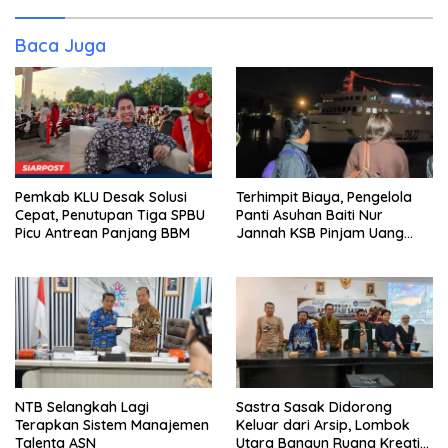
Baca Juga
Pemkab KLU Desak Solusi
Terhimpit Biaya, Pengelola
Cepat, Penutupan Tiga SPBU
Panti Asuhan Baiti Nur
Picu Antrean Panjang BBM
Jannah KSB Pinjam Uang
Polisi untuk Menyeberang,
Asesmen Bantuan Tak
Kunjung Tuntas
NTB Selangkah Lagi
Sastra Sasak Didorong
Terapkan Sistem Manajemen
Keluar dari Arsip, Lombok
Talenta ASN
Utara Bangun Ruang Kreatif