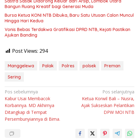
Sastra Sasak Didorong Keluar dari Arsip, Lombok Utara
Bangun Ruang Kreatif bagi Generasi Muda
Bursa Ketua KONI NTB Dibuka, Baru Satu Utusan Calon Muncul
Hingga Hari Kedua
Vonis Bebas Terdakwa Gratifikasi DPRD NTB, Kejati Pastikan
Ajukan Banding
Post Views:
294
Manggelewa
Palak
Polres
polsek
Preman
Sering
Navigasi
Pos sebelumnya
Pos selanjutnya
Kabur Usai Membacok
Ketua Korwil Bali – Nusra,
pos
Korbannya. MD Akhirnya
Ajak Sukseskan Pelantikan
Ditangkap di Tempat
DPW MOI NTB
Persembunyiannya di Bima.