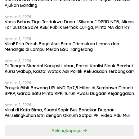
Ajukan Banding
Agustus 6, 2026
Vonis Bebas Tiga Terdakwa Dana “Siluman” DPRD NTB, Aliansi
For Justice Save KSB: Publik Berhak Curiga, Minta MA dan KY
Turun Tangan
Agustus 5, 2026
Viral! Pria Paruh Baya Asal Bima Ditemukan Lemas dan
Menangis di Lampu Merah BSD Tangerang
Agustus 3, 2026
Di Tengah Skandal Korupsi Lobar, Partai Koalisi Sibuk Berebut
Kursi Wabup, Kasta: Watak Asli Politik Kekuasaan Terbongkar!
Agustus 3, 2026
Proyek Bibit Bawang UPLAND Rp7,5 Miliar di Sumbawa Diaudit
BPKP, Garda Satu Minta KPK Turun Awasi Dugaan Kejanggalan
Agustus 2, 2026
Viral di Kota Bima, Suami Sopir Bus Bongkar Dugaan
Perselingkuhan Istri dengan Oknum Satpol PP, Video Adu Mulut
Heboh
Selengkapnya