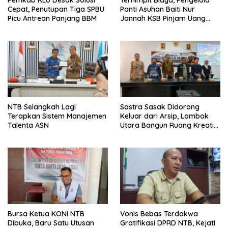
Pemkab KLU Desak Solusi
Terhimpit Biaya, Pengelola
Cepat, Penutupan Tiga SPBU
Panti Asuhan Baiti Nur
Picu Antrean Panjang BBM
Jannah KSB Pinjam Uang
Polisi untuk Menyeberang,
Asesmen Bantuan Tak
Kunjung Tuntas
NTB Selangkah Lagi
Sastra Sasak Didorong
Terapkan Sistem Manajemen
Keluar dari Arsip, Lombok
Talenta ASN
Utara Bangun Ruang Kreatif
bagi Generasi Muda
Bursa Ketua KONI NTB
Vonis Bebas Terdakwa
Dibuka, Baru Satu Utusan
Gratifikasi DPRD NTB, Kejati