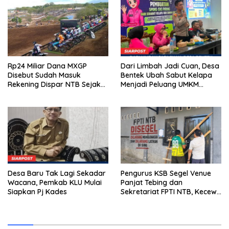
Rp24 Miliar Dana MXGP
Dari Limbah Jadi Cuan, Desa
Disebut Sudah Masuk
Bentek Ubah Sabut Kelapa
Rekening Dispar NTB Sejak
Menjadi Peluang UMKM
2024, Mengapa Utang Rp11
Ramah Lingkungan
Miliar Belum Dibayar?
Desa Baru Tak Lagi Sekadar
Pengurus KSB Segel Venue
Wacana, Pemkab KLU Mulai
Panjat Tebing dan
Siapkan Pj Kades
Sekretariat FPTI NTB, Kecewa
Emas Porprov Beralih Ke
Dompu