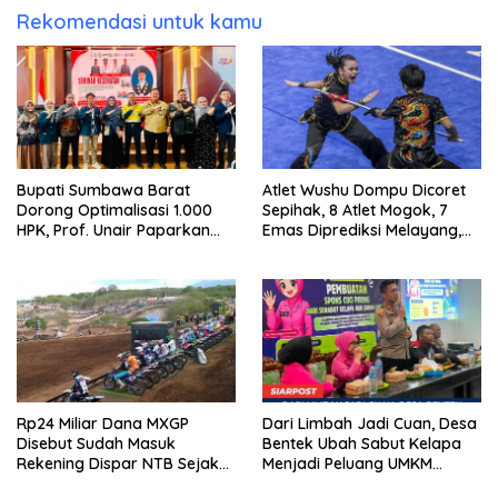
Rekomendasi untuk kamu
Bupati Sumbawa Barat
Atlet Wushu Dompu Dicoret
Dorong Optimalisasi 1.000
Sepihak, 8 Atlet Mogok, 7
HPK, Prof. Unair Paparkan
Emas Diprediksi Melayang,
Kunci Lahirkan Generasi
Ada Apa di Porprov NTB
Emas 2045
2026
Rp24 Miliar Dana MXGP
Dari Limbah Jadi Cuan, Desa
Disebut Sudah Masuk
Bentek Ubah Sabut Kelapa
Rekening Dispar NTB Sejak
Menjadi Peluang UMKM
2024, Mengapa Utang Rp11
Ramah Lingkungan