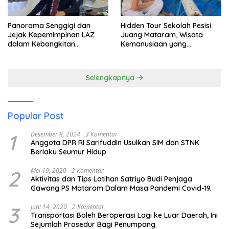
Panorama Senggigi dan
Hidden Tour Sekolah Pesisi
Jejak Kepemimpinan LAZ
Juang Mataram, Wisata
dalam Kebangkitan
Kemanusiaan yang
Pariwisata
Membuka Mata tentang
Pendidikan Anak Pesisir
Selengkapnya
Popular Post
1
Desember 8, 2024
3 Komentar
Anggota DPR RI Sarifuddin Usulkan SIM dan STNK
Berlaku Seumur Hidup
2
Mei 19, 2020
2 Komentar
Aktivitas dan Tips Latihan Satriyo Budi Penjaga
Gawang PS Mataram Dalam Masa Pandemi Covid-19.
3
Juni 14, 2020
2 Komentar
Transportasi Boleh Beroperasi Lagi ke Luar Daerah, Ini
Sejumlah Prosedur Bagi Penumpang.