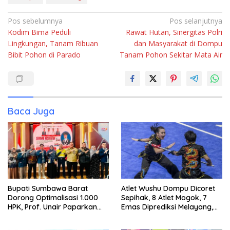
Navigasi
Pos sebelumnya
Pos selanjutnya
Kodim Bima Peduli
Rawat Hutan, Sinergitas Polri
pos
Lingkungan, Tanam Ribuan
dan Masyarakat di Dompu
Bibit Pohon di Parado
Tanam Pohon Sekitar Mata Air
Baca Juga
Bupati Sumbawa Barat
Atlet Wushu Dompu Dicoret
Dorong Optimalisasi 1.000
Sepihak, 8 Atlet Mogok, 7
HPK, Prof. Unair Paparkan
Emas Diprediksi Melayang,
Kunci Lahirkan Generasi
Ada Apa di Porprov NTB
Emas 2045
2026