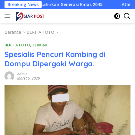
Langsung
ci Lahirkan Generasi Emas 2045
Breaking News
Atlet Wushu Dompu Dico
ke
konten
Beranda
BERITA FOTO
BERITA FOTO
,
TERKINI
Spesialis Pencuri Kambing di
Dompu Dipergoki Warga.
Admin
Maret 6, 2020