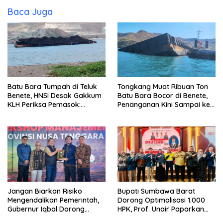
Baca Juga
Batu Bara Tumpah di Teluk
Tongkang Muat Ribuan Ton
Benete, HNSI Desak Gakkum
Batu Bara Bocor di Benete,
KLH Periksa Pemasok:
Penanganan Kini Sampai ke
“Jangan Tunggu Laut
Deputi Gakkum KLH
Rusak!”
Jangan Biarkan Risiko
Bupati Sumbawa Barat
Mengendalikan Pemerintah,
Dorong Optimalisasi 1.000
Gubernur Iqbal Dorong
HPK, Prof. Unair Paparkan
Birokrasi Berani Ambil
Kunci Lahirkan Generasi