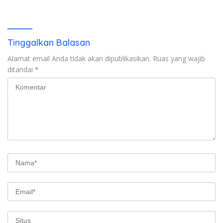
Ada Apa di Porprov NTB
2024, Mengapa Utang Rp11
2026
Miliar Belum Dibayar?
Tinggalkan Balasan
Alamat email Anda tidak akan dipublikasikan.
Ruas yang wajib
ditandai
*