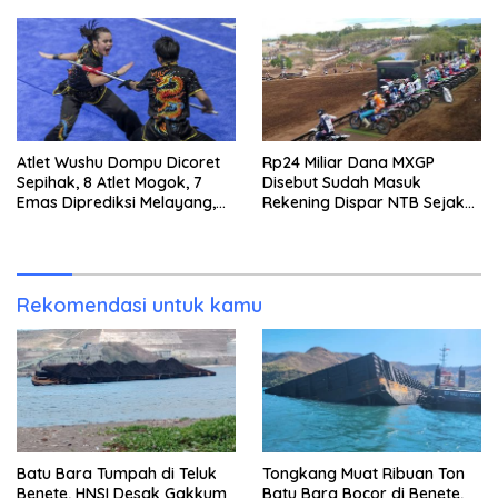
Keputusan
Emas 2045
Atlet Wushu Dompu Dicoret
Rp24 Miliar Dana MXGP
Sepihak, 8 Atlet Mogok, 7
Disebut Sudah Masuk
Emas Diprediksi Melayang,
Rekening Dispar NTB Sejak
Ada Apa di Porprov NTB
2024, Mengapa Utang Rp11
2026
Miliar Belum Dibayar?
Rekomendasi untuk kamu
Batu Bara Tumpah di Teluk
Tongkang Muat Ribuan Ton
Benete, HNSI Desak Gakkum
Batu Bara Bocor di Benete,