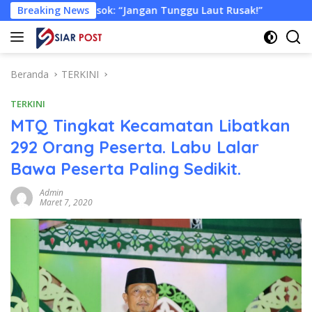
Langsung
 “Jangan Tunggu Laut Rusak!”
Breaking News
Tongkang Muat Ribuan T
ke
konten
Beranda
TERKINI
TERKINI
MTQ Tingkat Kecamatan Libatkan
292 Orang Peserta. Labu Lalar
Bawa Peserta Paling Sedikit.
Admin
Maret 7, 2020