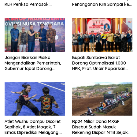
KLH Periksa Pemasok:
Penanganan Kini Sampai ke
“Jangan Tunggu Laut
Deputi Gakkum KLH
Rusak!”
Jangan Biarkan Risiko
Bupati Sumbawa Barat
Mengendalikan Pemerintah,
Dorong Optimalisasi 1.000
Gubernur Iqbal Dorong
HPK, Prof. Unair Paparkan
Birokrasi Berani Ambil
Kunci Lahirkan Generasi
Keputusan
Emas 2045
Atlet Wushu Dompu Dicoret
Rp24 Miliar Dana MXGP
Sepihak, 8 Atlet Mogok, 7
Disebut Sudah Masuk
Emas Diprediksi Melayang,
Rekening Dispar NTB Sejak