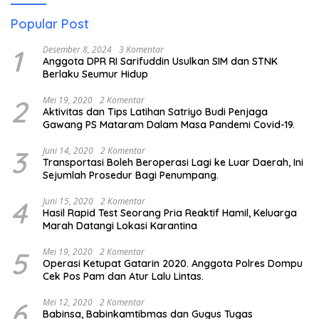
Popular Post
1
Desember 8, 2024
3 Komentar
Anggota DPR RI Sarifuddin Usulkan SIM dan STNK
Berlaku Seumur Hidup
2
Mei 19, 2020
2 Komentar
Aktivitas dan Tips Latihan Satriyo Budi Penjaga
Gawang PS Mataram Dalam Masa Pandemi Covid-19.
3
Juni 14, 2020
2 Komentar
Transportasi Boleh Beroperasi Lagi ke Luar Daerah, Ini
Sejumlah Prosedur Bagi Penumpang.
4
Juni 15, 2020
2 Komentar
Hasil Rapid Test Seorang Pria Reaktif Hamil, Keluarga
Marah Datangi Lokasi Karantina
5
Mei 19, 2020
2 Komentar
Operasi Ketupat Gatarin 2020. Anggota Polres Dompu
Cek Pos Pam dan Atur Lalu Lintas.
6
Mei 12, 2020
2 Komentar
Babinsa, Babinkamtibmas dan Gugus Tugas