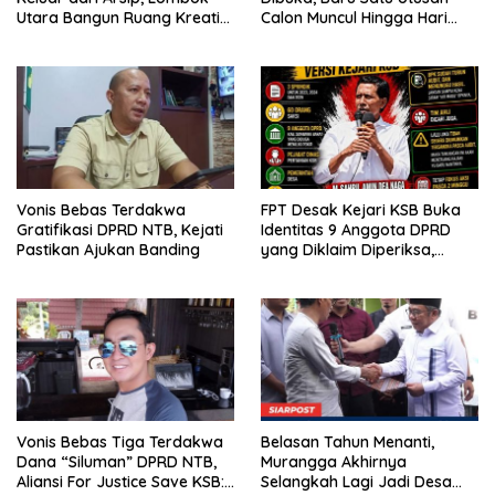
Utara Bangun Ruang Kreatif
Calon Muncul Hingga Hari
bagi Generasi Muda
Kedua
Vonis Bebas Terdakwa
FPT Desak Kejari KSB Buka
Gratifikasi DPRD NTB, Kejati
Identitas 9 Anggota DPRD
Pastikan Ajukan Banding
yang Diklaim Diperiksa,
Kasus Combine Tak Kunjung
Ada Tersangka
Vonis Bebas Tiga Terdakwa
Belasan Tahun Menanti,
Dana “Siluman” DPRD NTB,
Murangga Akhirnya
Aliansi For Justice Save KSB:
Selangkah Lagi Jadi Desa