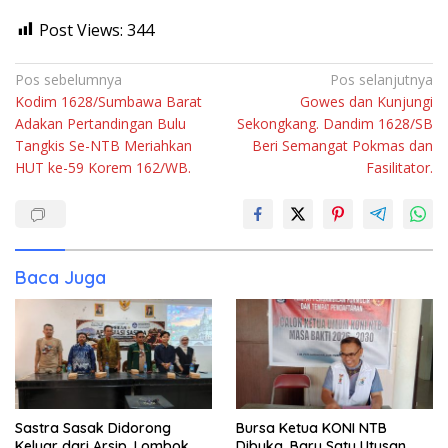
Post Views:
344
Navigasi
Pos sebelumnya
Pos selanjutnya
Kodim 1628/Sumbawa Barat
Gowes dan Kunjungi
pos
Adakan Pertandingan Bulu
Sekongkang. Dandim 1628/SB
Tangkis Se-NTB Meriahkan
Beri Semangat Pokmas dan
HUT ke-59 Korem 162/WB.
Fasilitator.
Baca Juga
Sastra Sasak Didorong
Bursa Ketua KONI NTB
Keluar dari Arsip, Lombok
Dibuka, Baru Satu Utusan