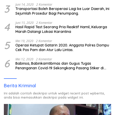
3
Juni 14, 2020
2 Komentar
Transportasi Boleh Beroperasi Lagi ke Luar Daerah, Ini
Sejumlah Prosedur Bagi Penumpang.
4
Juni 15, 2020
2 Komentar
Hasil Rapid Test Seorang Pria Reaktif Hamil, Keluarga
Marah Datangi Lokasi Karantina
5
Mei 19, 2020
2 Komentar
Operasi Ketupat Gatarin 2020. Anggota Polres Dompu
Cek Pos Pam dan Atur Lalu Lintas.
6
Mei 12, 2020
2 Komentar
Babinsa, Babinkamtibmas dan Gugus Tugas
Penanganan Covid-19 Sekongkang Pasang Stiker di
Rumah Warga Berstatus ODP.
Berita Kriminal
Ini adalah contoh deskripsi untuk widget recent post wpberita,
anda bisa memasukkan deskripsi pada widget ini.