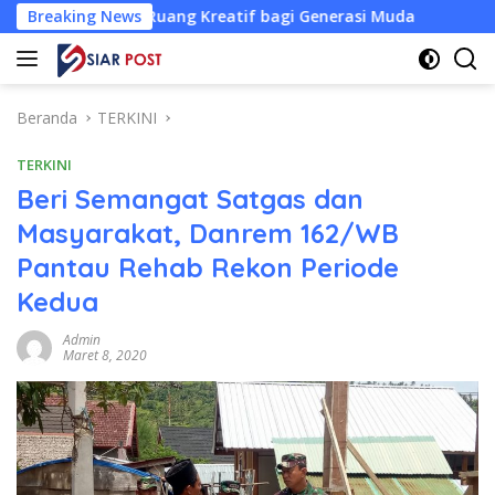
Langsung
n Ruang Kreatif bagi Generasi Muda
Breaking News
Bursa Ketua KONI 
ke
konten
Beranda
TERKINI
TERKINI
Beri Semangat Satgas dan
Masyarakat, Danrem 162/WB
Pantau Rehab Rekon Periode
Kedua
Admin
Maret 8, 2020