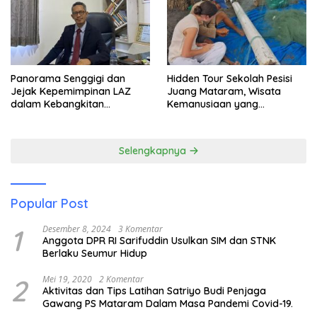
Panorama Senggigi dan
Hidden Tour Sekolah Pesisi
Jejak Kepemimpinan LAZ
Juang Mataram, Wisata
dalam Kebangkitan
Kemanusiaan yang
Pariwisata
Membuka Mata tentang
Pendidikan Anak Pesisir
Selengkapnya
Popular Post
1
Desember 8, 2024
3 Komentar
Anggota DPR RI Sarifuddin Usulkan SIM dan STNK
Berlaku Seumur Hidup
2
Mei 19, 2020
2 Komentar
Aktivitas dan Tips Latihan Satriyo Budi Penjaga
Gawang PS Mataram Dalam Masa Pandemi Covid-19.