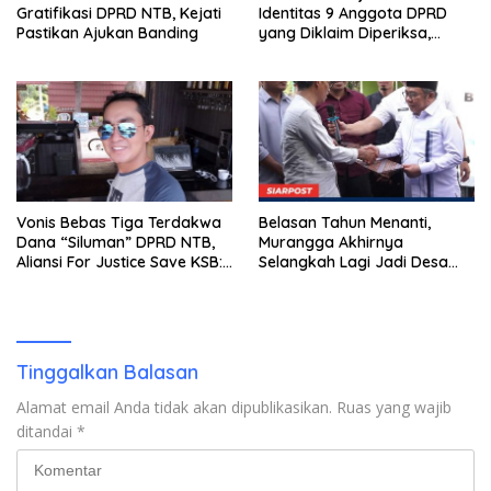
Gratifikasi DPRD NTB, Kejati
Identitas 9 Anggota DPRD
Pastikan Ajukan Banding
yang Diklaim Diperiksa,
Kasus Combine Tak Kunjung
Ada Tersangka
Vonis Bebas Tiga Terdakwa
Belasan Tahun Menanti,
Dana “Siluman” DPRD NTB,
Murangga Akhirnya
Aliansi For Justice Save KSB:
Selangkah Lagi Jadi Desa
Publik Berhak Curiga, Minta
Sendiri
MA dan KY Turun Tangan
Tinggalkan Balasan
Alamat email Anda tidak akan dipublikasikan.
Ruas yang wajib
ditandai
*