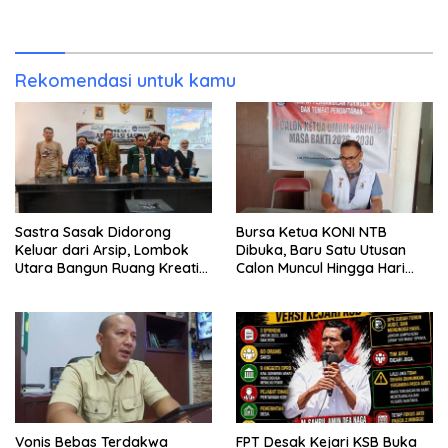
Publik Berhak Curiga, Minta
Sendiri
MA dan KY Turun Tangan
Rekomendasi untuk kamu
Sastra Sasak Didorong
Bursa Ketua KONI NTB
Keluar dari Arsip, Lombok
Dibuka, Baru Satu Utusan
Utara Bangun Ruang Kreatif
Calon Muncul Hingga Hari
bagi Generasi Muda
Kedua
Vonis Bebas Terdakwa
FPT Desak Kejari KSB Buka