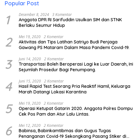
Popular Post
1
Desember 8, 2024
3 Komentar
Anggota DPR RI Sarifuddin Usulkan SIM dan STNK
Berlaku Seumur Hidup
2
Mei 19, 2020
2 Komentar
Aktivitas dan Tips Latihan Satriyo Budi Penjaga
Gawang PS Mataram Dalam Masa Pandemi Covid-19.
3
Juni 14, 2020
2 Komentar
Transportasi Boleh Beroperasi Lagi ke Luar Daerah, Ini
Sejumlah Prosedur Bagi Penumpang.
4
Juni 15, 2020
2 Komentar
Hasil Rapid Test Seorang Pria Reaktif Hamil, Keluarga
Marah Datangi Lokasi Karantina
5
Mei 19, 2020
2 Komentar
Operasi Ketupat Gatarin 2020. Anggota Polres Dompu
Cek Pos Pam dan Atur Lalu Lintas.
6
Mei 12, 2020
2 Komentar
Babinsa, Babinkamtibmas dan Gugus Tugas
Penanganan Covid-19 Sekongkang Pasang Stiker di