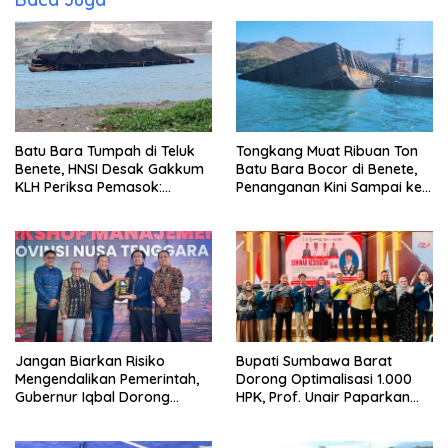
Batu Bara Tumpah di Teluk
Tongkang Muat Ribuan Ton
Benete, HNSI Desak Gakkum
Batu Bara Bocor di Benete,
KLH Periksa Pemasok:
Penanganan Kini Sampai ke
“Jangan Tunggu Laut
Deputi Gakkum KLH
Rusak!”
Jangan Biarkan Risiko
Bupati Sumbawa Barat
Mengendalikan Pemerintah,
Dorong Optimalisasi 1.000
Gubernur Iqbal Dorong
HPK, Prof. Unair Paparkan
Birokrasi Berani Ambil
Kunci Lahirkan Generasi
Keputusan
Emas 2045