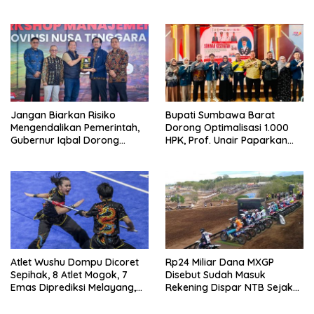
“Jangan Tunggu Laut
Deputi Gakkum KLH
Rusak!”
Jangan Biarkan Risiko
Bupati Sumbawa Barat
Mengendalikan Pemerintah,
Dorong Optimalisasi 1.000
Gubernur Iqbal Dorong
HPK, Prof. Unair Paparkan
Birokrasi Berani Ambil
Kunci Lahirkan Generasi
Keputusan
Emas 2045
Atlet Wushu Dompu Dicoret
Rp24 Miliar Dana MXGP
Sepihak, 8 Atlet Mogok, 7
Disebut Sudah Masuk
Emas Diprediksi Melayang,
Rekening Dispar NTB Sejak
Ada Apa di Porprov NTB
2024, Mengapa Utang Rp11
2026
Miliar Belum Dibayar?