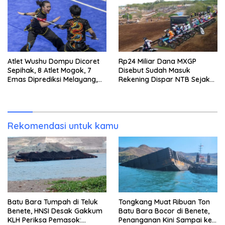
Atlet Wushu Dompu Dicoret
Rp24 Miliar Dana MXGP
Sepihak, 8 Atlet Mogok, 7
Disebut Sudah Masuk
Emas Diprediksi Melayang,
Rekening Dispar NTB Sejak
Ada Apa di Porprov NTB
2024, Mengapa Utang Rp11
2026
Miliar Belum Dibayar?
Rekomendasi untuk kamu
Batu Bara Tumpah di Teluk
Tongkang Muat Ribuan Ton
Benete, HNSI Desak Gakkum
Batu Bara Bocor di Benete,
KLH Periksa Pemasok:
Penanganan Kini Sampai ke