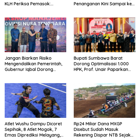
KLH Periksa Pemasok:
Penanganan Kini Sampai ke
“Jangan Tunggu Laut
Deputi Gakkum KLH
Rusak!”
Jangan Biarkan Risiko
Bupati Sumbawa Barat
Mengendalikan Pemerintah,
Dorong Optimalisasi 1.000
Gubernur Iqbal Dorong
HPK, Prof. Unair Paparkan
Birokrasi Berani Ambil
Kunci Lahirkan Generasi
Keputusan
Emas 2045
Atlet Wushu Dompu Dicoret
Rp24 Miliar Dana MXGP
Sepihak, 8 Atlet Mogok, 7
Disebut Sudah Masuk
Emas Diprediksi Melayang,
Rekening Dispar NTB Sejak