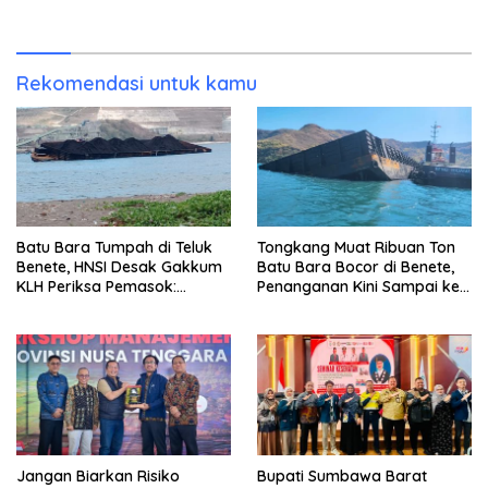
Ada Apa di Porprov NTB
2024, Mengapa Utang Rp11
2026
Miliar Belum Dibayar?
Rekomendasi untuk kamu
Batu Bara Tumpah di Teluk
Tongkang Muat Ribuan Ton
Benete, HNSI Desak Gakkum
Batu Bara Bocor di Benete,
KLH Periksa Pemasok:
Penanganan Kini Sampai ke
“Jangan Tunggu Laut
Deputi Gakkum KLH
Rusak!”
Jangan Biarkan Risiko
Bupati Sumbawa Barat