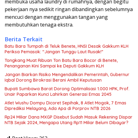
membuka usaha laundry di rumahnya, dengan begitu
pekerjaan nya sedikit ringan dibandingkan sebelumnya
mencuci dengan menggunakan tangan yang
membutuhkan tenaga ekstra.
Berita Terkait
Batu Bara Tumpah di Teluk Benete, HNSI Desak Gakkum KLH
Periksa Pemasok: “Jangan Tunggu Laut Rusak!”
Tongkang Muat Ribuan Ton Batu Bara Bocor di Benete,
Penanganan Kini Sampai ke Deputi Gakkum KLH
Jangan Biarkan Risiko Mengendalikan Pemerintah, Gubernur
Iqbal Dorong Birokrasi Berani Ambil Keputusan
Bupati Sumbawa Barat Dorong Optimalisasi 1.000 HPK, Prof.
Unair Paparkan Kunci Lahirkan Generasi Emas 2045
Atlet Wushu Dompu Dicoret Sepihak, 8 Atlet Mogok, 7 Emas
Diprediksi Melayang, Ada Apa di Porprov NTB 2026
Rp24 Miliar Dana MXGP Disebut Sudah Masuk Rekening Dispar
NTB Sejak 2024, Mengapa Utang Rp11 Miliar Belum Dibayar?