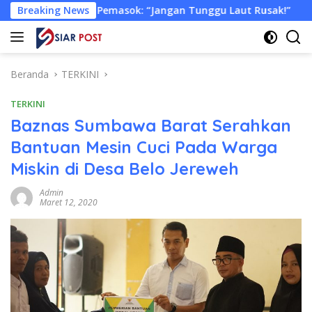
Langsung
a Pemasok: “Jangan Tunggu Laut Rusak!”
Breaking News
Tongkang Mua
ke
konten
Beranda
TERKINI
TERKINI
Baznas Sumbawa Barat Serahkan
Bantuan Mesin Cuci Pada Warga
Miskin di Desa Belo Jereweh
Admin
Maret 12, 2020