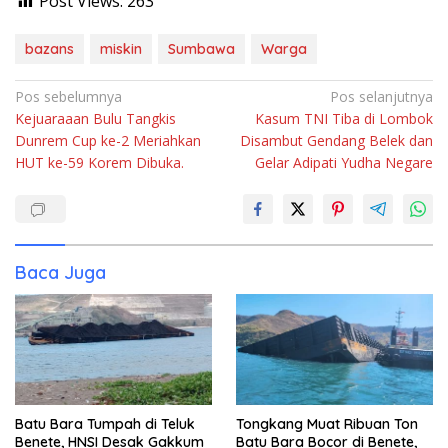
Post Views:
263
bazans
miskin
Sumbawa
Warga
Navigasi
Pos sebelumnya
Pos selanjutnya
Kejuaraaan Bulu Tangkis
Kasum TNI Tiba di Lombok
pos
Dunrem Cup ke-2 Meriahkan
Disambut Gendang Belek dan
HUT ke-59 Korem Dibuka.
Gelar Adipati Yudha Negare
Baca Juga
Batu Bara Tumpah di Teluk
Tongkang Muat Ribuan Ton
Benete, HNSI Desak Gakkum
Batu Bara Bocor di Benete,