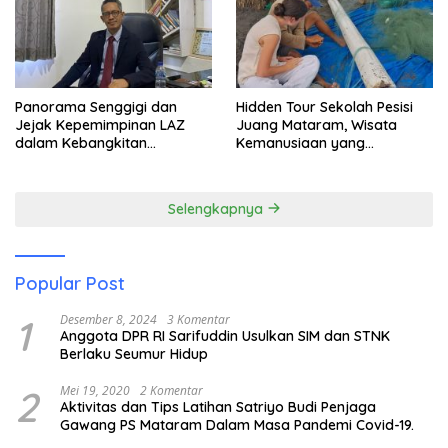
Panorama Senggigi dan
Hidden Tour Sekolah Pesisi
Jejak Kepemimpinan LAZ
Juang Mataram, Wisata
dalam Kebangkitan
Kemanusiaan yang
Pariwisata
Membuka Mata tentang
Pendidikan Anak Pesisir
Selengkapnya
Popular Post
1
Desember 8, 2024
3 Komentar
Anggota DPR RI Sarifuddin Usulkan SIM dan STNK
Berlaku Seumur Hidup
2
Mei 19, 2020
2 Komentar
Aktivitas dan Tips Latihan Satriyo Budi Penjaga
Gawang PS Mataram Dalam Masa Pandemi Covid-19.