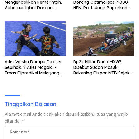
Mengendalikan Pemerintah,
Dorong Optimalisasi 1.000
Gubernur Iqbal Dorong
HPK, Prof. Unair Paparkan
Birokrasi Berani Ambil
Kunci Lahirkan Generasi
Keputusan
Emas 2045
Atlet Wushu Dompu Dicoret
Rp24 Miliar Dana MXGP
Sepihak, 8 Atlet Mogok, 7
Disebut Sudah Masuk
Emas Diprediksi Melayang,
Rekening Dispar NTB Sejak
Ada Apa di Porprov NTB
2024, Mengapa Utang Rp11
2026
Miliar Belum Dibayar?
Tinggalkan Balasan
Alamat email Anda tidak akan dipublikasikan.
Ruas yang wajib
ditandai
*