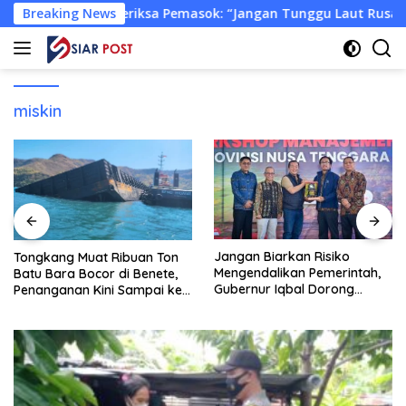
Langsung
KLH Periksa Pemasok: “Jangan Tunggu Laut Rusak!”
Breaking News
Ton
ke
konten
miskin
Jangan Biarkan Risiko
Tongkang Muat Ribuan Ton
Mengendalikan Pemerintah,
Batu Bara Bocor di Benete,
Gubernur Iqbal Dorong
Penanganan Kini Sampai ke
Birokrasi Berani Ambil
Deputi Gakkum KLH
Keputusan