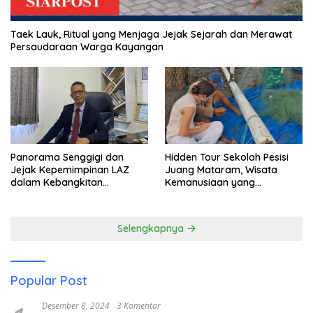
Taek Lauk, Ritual yang Menjaga Jejak Sejarah dan Merawat
Persaudaraan Warga Kayangan
Panorama Senggigi dan
Hidden Tour Sekolah Pesisi
Jejak Kepemimpinan LAZ
Juang Mataram, Wisata
dalam Kebangkitan
Kemanusiaan yang
Pariwisata
Membuka Mata tentang
Pendidikan Anak Pesisir
Selengkapnya
Popular Post
Desember 8, 2024
3 Komentar