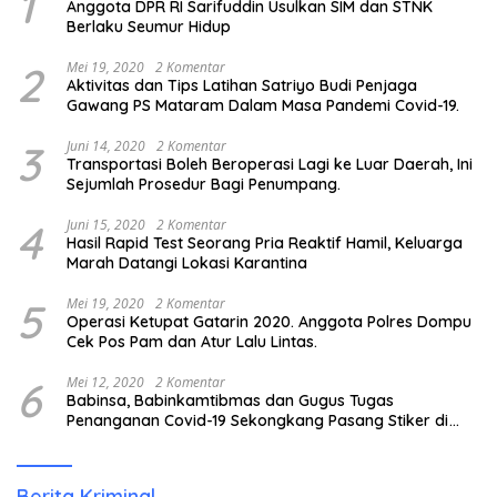
1
Anggota DPR RI Sarifuddin Usulkan SIM dan STNK
Berlaku Seumur Hidup
2
Mei 19, 2020
2 Komentar
Aktivitas dan Tips Latihan Satriyo Budi Penjaga
Gawang PS Mataram Dalam Masa Pandemi Covid-19.
3
Juni 14, 2020
2 Komentar
Transportasi Boleh Beroperasi Lagi ke Luar Daerah, Ini
Sejumlah Prosedur Bagi Penumpang.
4
Juni 15, 2020
2 Komentar
Hasil Rapid Test Seorang Pria Reaktif Hamil, Keluarga
Marah Datangi Lokasi Karantina
5
Mei 19, 2020
2 Komentar
Operasi Ketupat Gatarin 2020. Anggota Polres Dompu
Cek Pos Pam dan Atur Lalu Lintas.
6
Mei 12, 2020
2 Komentar
Babinsa, Babinkamtibmas dan Gugus Tugas
Penanganan Covid-19 Sekongkang Pasang Stiker di
Rumah Warga Berstatus ODP.
Berita Kriminal