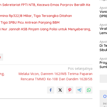
n Sekretariat FPTI NTB, Kecewa Emas Porprov Beralih Ke
Agust
Voni
mina Rp322,18 Miliar, Tiga Tersangka Ditahan
DPRD
Berh
 Tiga SPBU Picu Antrean Panjang BBM
Agust
Vira
iti Nur Jannah KSB Pinjam Uang Polisi untuk Menyeberang,
Lem
Tan
Agust
Di T
Sibu
Poli
a
Agust
Proy
Sumb
Pos selanjutnya
Turu
ng,
Melalui Vicon, Danrem 162/WB Terima Paparan
Rencana TMMD Ke-108 Dari Dandim 1628/SB
O
In