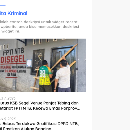
ODP.
ita Kriminal
adalah contoh deskripsi untuk widget recent
 wpberita, anda bisa memasukkan deskripsi
 widget ini.
us 7, 2026
urus KSB Segel Venue Panjat Tebing dan
etariat FPTI NTB, Kecewa Emas Porprov
lih Ke Dompu
us 6, 2026
s Bebas Terdakwa Gratifikasi DPRD NTB,
ti Pastikan Ajukan Banding