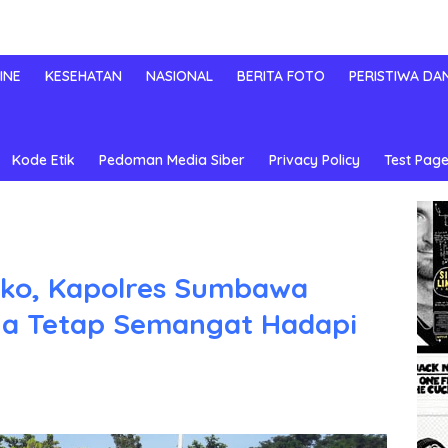
INE
KESEHATAN
NASIONAL
BERITA FOTO
PERISTIWA DA
Kode Etik
Pedoman Media Siber
Privacy Policy
Test Page
ko, Kapolres Sumbawa
a Tetap Semangat Hadapi