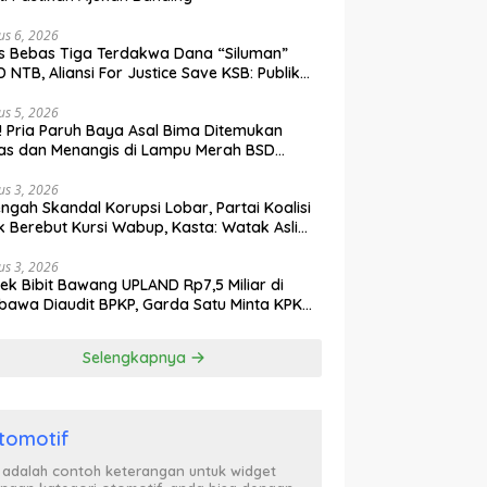
us 6, 2026
s Bebas Tiga Terdakwa Dana “Siluman”
 NTB, Aliansi For Justice Save KSB: Publik
ak Curiga, Minta MA dan KY Turun Tangan
us 5, 2026
l! Pria Paruh Baya Asal Bima Ditemukan
as dan Menangis di Lampu Merah BSD
gerang
us 3, 2026
engah Skandal Korupsi Lobar, Partai Koalisi
k Berebut Kursi Wabup, Kasta: Watak Asli
tik Kekuasaan Terbongkar!
us 3, 2026
ek Bibit Bawang UPLAND Rp7,5 Miliar di
awa Diaudit BPKP, Garda Satu Minta KPK
n Awasi Dugaan Kejanggalan
Selengkapnya
tomotif
i adalah contoh keterangan untuk widget