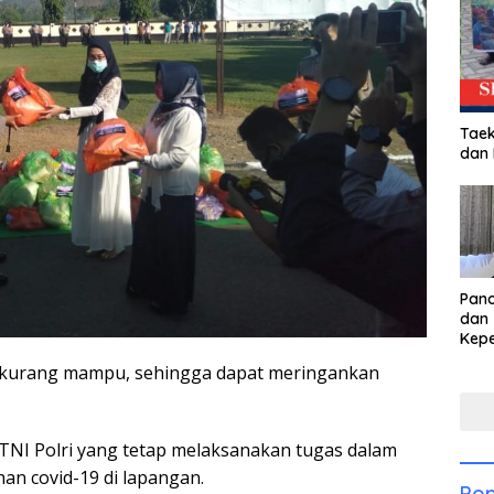
Taek
dan
Pan
dan 
Kep
dal
g kurang mampu, sehingga dapat meringankan
Pari
 TNI Polri yang tetap melaksanakan tugas dalam
 covid-19 di lapangan.
Pop