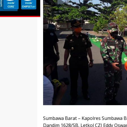
Sumbawa Barat – Kapolres Sumbawa Ba
Dandim 1628/SB, Letkol CZI Eddy Osw