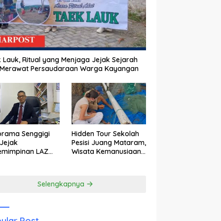
 Lauk, Ritual yang Menjaga Jejak Sejarah
 Merawat Persaudaraan Warga Kayangan
orama Senggigi
Hidden Tour Sekolah
Jejak
Pesisi Juang Mataram,
emimpinan LAZ
Wisata Kemanusiaan
am Kebangkitan
yang Membuka Mata
wisata
tentang Pendidikan
Anak Pesisir
Selengkapnya
ular Post