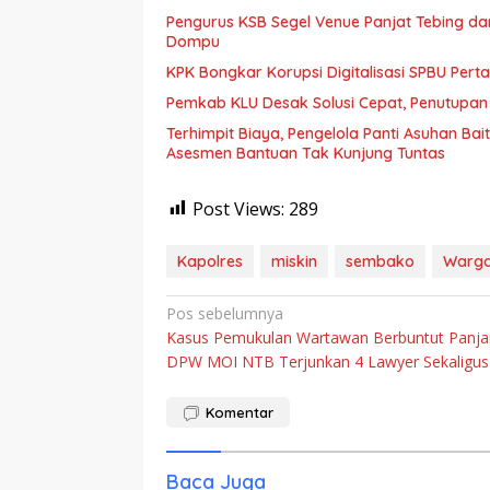
Pengurus KSB Segel Venue Panjat Tebing da
Dompu
KPK Bongkar Korupsi Digitalisasi SPBU Perta
Pemkab KLU Desak Solusi Cepat, Penutupan
Terhimpit Biaya, Pengelola Panti Asuhan Ba
Asesmen Bantuan Tak Kunjung Tuntas
Post Views:
289
Kapolres
miskin
sembako
Warg
Navigasi
Pos sebelumnya
Kasus Pemukulan Wartawan Berbuntut Panja
pos
DPW MOI NTB Terjunkan 4 Lawyer Sekaligus
Komentar
Baca Juga