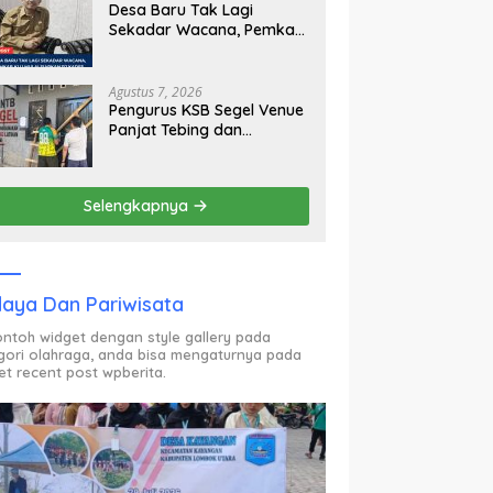
Desa Baru Tak Lagi
Sekadar Wacana, Pemkab
KLU Mulai Siapkan Pj
Kades
Agustus 7, 2026
Pengurus KSB Segel Venue
Panjat Tebing dan
Sekretariat FPTI NTB,
Kecewa Emas Porprov
Beralih Ke Dompu
Selengkapnya
aya Dan Pariwisata
contoh widget dengan style gallery pada
gori olahraga, anda bisa mengaturnya pada
et recent post wpberita.