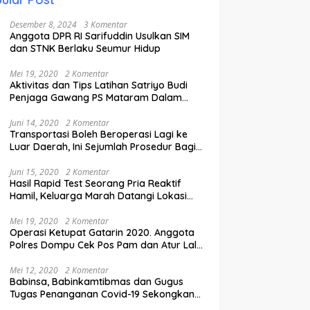
Desember 8, 2024
3 Komentar
Anggota DPR RI Sarifuddin Usulkan SIM
dan STNK Berlaku Seumur Hidup
Mei 19, 2020
2 Komentar
Aktivitas dan Tips Latihan Satriyo Budi
Penjaga Gawang PS Mataram Dalam
Masa Pandemi Covid-19.
Juni 14, 2020
2 Komentar
Transportasi Boleh Beroperasi Lagi ke
Luar Daerah, Ini Sejumlah Prosedur Bagi
Penumpang.
Juni 15, 2020
2 Komentar
Hasil Rapid Test Seorang Pria Reaktif
Hamil, Keluarga Marah Datangi Lokasi
Karantina
Mei 19, 2020
2 Komentar
Operasi Ketupat Gatarin 2020. Anggota
Polres Dompu Cek Pos Pam dan Atur Lalu
Lintas.
Mei 12, 2020
2 Komentar
Babinsa, Babinkamtibmas dan Gugus
Tugas Penanganan Covid-19 Sekongkang
Pasang Stiker di Rumah Warga Berstatus