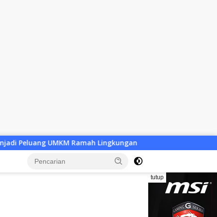
h Lingkungan
Desa Baru Tak Lagi Sekadar Wacana, Pem
tutup