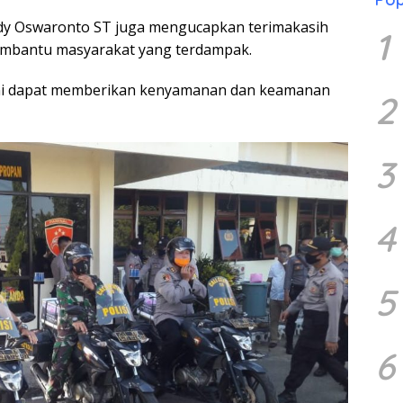
ddy Oswaronto ST juga mengucapkan terimakasih
1
membantu masyarakat yang terdampak.
 ini dapat memberikan kenyamanan dan keamanan
2
3
4
5
6