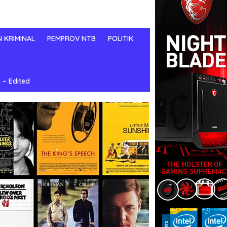
N KRIMINAL
PEMPROV NTB
POLITIK
 – Edited