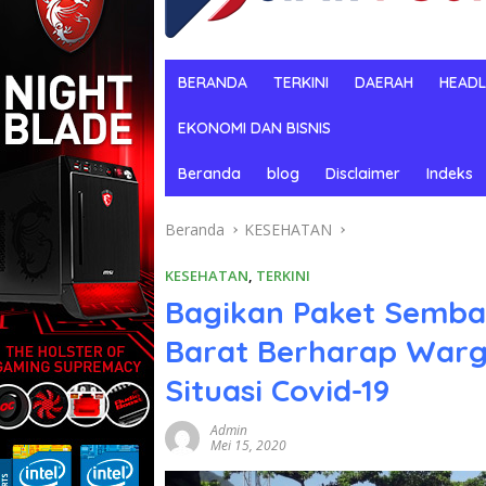
BERANDA
TERKINI
DAERAH
HEADL
EKONOMI DAN BISNIS
Beranda
blog
Disclaimer
Indeks
Beranda
KESEHATAN
KESEHATAN
,
TERKINI
Bagikan Paket Semba
Barat Berharap Warg
Situasi Covid-19
Admin
Mei 15, 2020