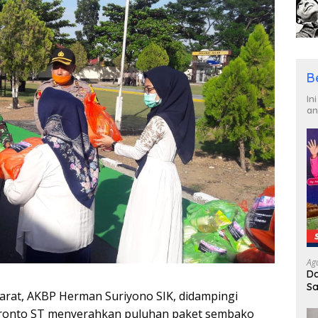
B
In
an
Ag
Da
Sa
rat, AKBP Herman Suriyono SIK, didampingi
R
aronto ST menyerahkan puluhan paket sembako