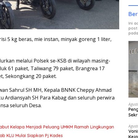
Ber
Ini 
post
pada
i 5 kg beras, mie instan, minyak goreng 1 liter,
rkan melalui Polsek se-KSB di wilayah masing-
uk 61 paket, Taliwang 79 paket, Brangrea 17
et, Sekongkang 20 paket.
sirwan Sahrul SH MH, Kepala BNNK Cheppy Ahmad
u Ardiansyah SH Para Kabag dan seluruh perwira
Agust
nsa seluruh Desa.
Peng
Sekr
Bera
Agust
Sabut Kelapa Menjadi Peluang UMKM Ramah Lingkungan
Voni
b KLU Mulai Siapkan Pj Kades
Keja