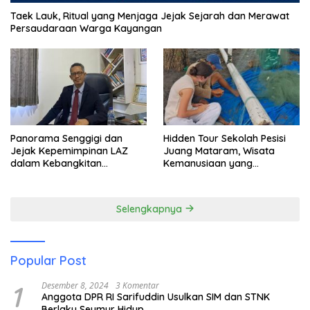
Taek Lauk, Ritual yang Menjaga Jejak Sejarah dan Merawat
Persaudaraan Warga Kayangan
Panorama Senggigi dan
Hidden Tour Sekolah Pesisi
Jejak Kepemimpinan LAZ
Juang Mataram, Wisata
dalam Kebangkitan
Kemanusiaan yang
Pariwisata
Membuka Mata tentang
Pendidikan Anak Pesisir
Selengkapnya
Popular Post
1
Desember 8, 2024
3 Komentar
Anggota DPR RI Sarifuddin Usulkan SIM dan STNK
Berlaku Seumur Hidup