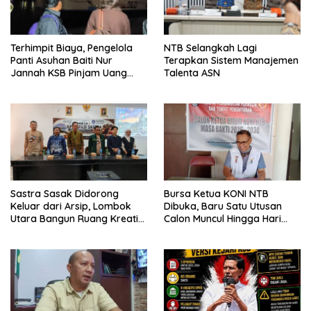
Terhimpit Biaya, Pengelola
NTB Selangkah Lagi
Panti Asuhan Baiti Nur
Terapkan Sistem Manajemen
Jannah KSB Pinjam Uang
Talenta ASN
Polisi untuk Menyeberang,
Asesmen Bantuan Tak
Kunjung Tuntas
Sastra Sasak Didorong
Bursa Ketua KONI NTB
Keluar dari Arsip, Lombok
Dibuka, Baru Satu Utusan
Utara Bangun Ruang Kreatif
Calon Muncul Hingga Hari
bagi Generasi Muda
Kedua