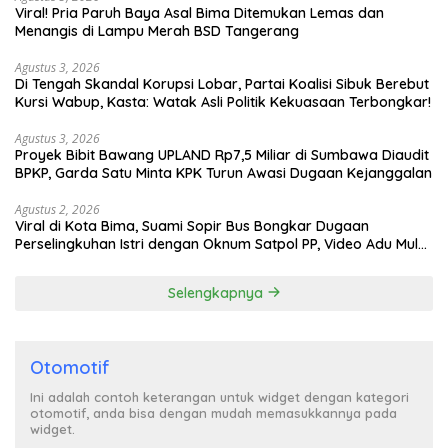
Viral! Pria Paruh Baya Asal Bima Ditemukan Lemas dan
Menangis di Lampu Merah BSD Tangerang
Agustus 3, 2026
Di Tengah Skandal Korupsi Lobar, Partai Koalisi Sibuk Berebut
Kursi Wabup, Kasta: Watak Asli Politik Kekuasaan Terbongkar!
Agustus 3, 2026
Proyek Bibit Bawang UPLAND Rp7,5 Miliar di Sumbawa Diaudit
BPKP, Garda Satu Minta KPK Turun Awasi Dugaan Kejanggalan
Agustus 2, 2026
Viral di Kota Bima, Suami Sopir Bus Bongkar Dugaan
Perselingkuhan Istri dengan Oknum Satpol PP, Video Adu Mulut
Heboh
Selengkapnya
Otomotif
Ini adalah contoh keterangan untuk widget dengan kategori
otomotif, anda bisa dengan mudah memasukkannya pada
widget.