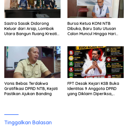
Sastra Sasak Didorong
Bursa Ketua KONI NTB
Keluar dari Arsip, Lombok
Dibuka, Baru Satu Utusan
Utara Bangun Ruang Kreatif
Calon Muncul Hingga Hari
bagi Generasi Muda
Kedua
Vonis Bebas Terdakwa
FPT Desak Kejari KSB Buka
Gratifikasi DPRD NTB, Kejati
Identitas 9 Anggota DPRD
Pastikan Ajukan Banding
yang Diklaim Diperiksa,
Kasus Combine Tak Kunjung
Ada Tersangka
Tinggalkan Balasan