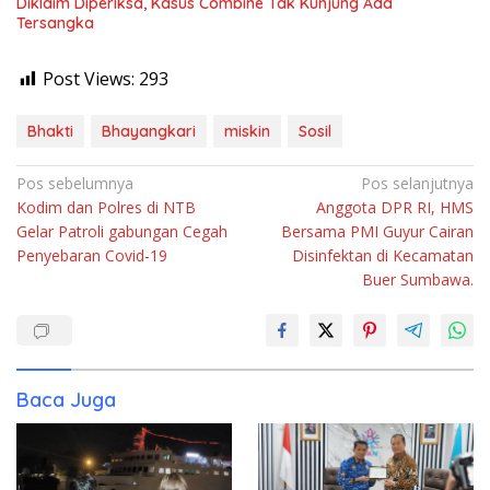
Diklaim Diperiksa, Kasus Combine Tak Kunjung Ada
Tersangka
Post Views:
293
Bhakti
Bhayangkari
miskin
Sosil
Navigasi
Pos sebelumnya
Pos selanjutnya
Kodim dan Polres di NTB
Anggota DPR RI, HMS
pos
Gelar Patroli gabungan Cegah
Bersama PMI Guyur Cairan
Penyebaran Covid-19
Disinfektan di Kecamatan
Buer Sumbawa.
Baca Juga