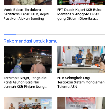
Vonis Bebas Terdakwa
FPT Desak Kejari KSB Buka
Gratifikasi DPRD NTB, Kejati
Identitas 9 Anggota DPRD
Pastikan Ajukan Banding
yang Diklaim Diperiksa,
Kasus Combine Tak Kunjung
Ada Tersangka
Rekomendasi untuk kamu
Terhimpit Biaya, Pengelola
NTB Selangkah Lagi
Panti Asuhan Baiti Nur
Terapkan Sistem Manajemen
Jannah KSB Pinjam Uang
Talenta ASN
Polisi untuk Menyeberang,
Asesmen Bantuan Tak
Kunjung Tuntas