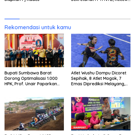
Emas Porprov Beralih Ke
Dompu
Rekomendasi untuk kamu
Bupati Sumbawa Barat
Atlet Wushu Dompu Dicoret
Dorong Optimalisasi 1.000
Sepihak, 8 Atlet Mogok, 7
HPK, Prof. Unair Paparkan
Emas Diprediksi Melayang,
Kunci Lahirkan Generasi
Ada Apa di Porprov NTB
Emas 2045
2026