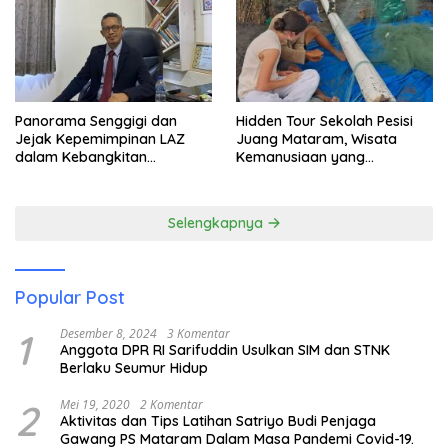
Panorama Senggigi dan
Hidden Tour Sekolah Pesisi
Jejak Kepemimpinan LAZ
Juang Mataram, Wisata
dalam Kebangkitan
Kemanusiaan yang
Pariwisata
Membuka Mata tentang
Pendidikan Anak Pesisir
Selengkapnya
Popular Post
1
Desember 8, 2024
3 Komentar
Anggota DPR RI Sarifuddin Usulkan SIM dan STNK
Berlaku Seumur Hidup
2
Mei 19, 2020
2 Komentar
Aktivitas dan Tips Latihan Satriyo Budi Penjaga
Gawang PS Mataram Dalam Masa Pandemi Covid-19.