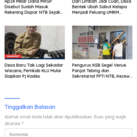
Rp24 Miliar Dana MXGP
Dari Limbah Jadi Cuan, Desa
Disebut Sudah Masuk
Bentek Ubah Sabut Kelapa
Rekening Dispar NTB Sejak
Menjadi Peluang UMKM
2024, Mengapa Utang Rp11
Ramah Lingkungan
Miliar Belum Dibayar?
Desa Baru Tak Lagi Sekadar
Pengurus KSB Segel Venue
Wacana, Pemkab KLU Mulai
Panjat Tebing dan
Siapkan Pj Kades
Sekretariat FPTI NTB, Kecewa
Emas Porprov Beralih Ke
Dompu
Tinggalkan Balasan
Alamat email Anda tidak akan dipublikasikan.
Ruas yang wajib
ditandai
*