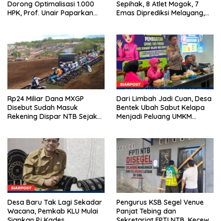
Dorong Optimalisasi 1.000
Sepihak, 8 Atlet Mogok, 7
HPK, Prof. Unair Paparkan
Emas Diprediksi Melayang,
Kunci Lahirkan Generasi
Ada Apa di Porprov NTB
Emas 2045
2026
Rp24 Miliar Dana MXGP
Dari Limbah Jadi Cuan, Desa
Disebut Sudah Masuk
Bentek Ubah Sabut Kelapa
Rekening Dispar NTB Sejak
Menjadi Peluang UMKM
2024, Mengapa Utang Rp11
Ramah Lingkungan
Miliar Belum Dibayar?
Desa Baru Tak Lagi Sekadar
Pengurus KSB Segel Venue
Wacana, Pemkab KLU Mulai
Panjat Tebing dan
Siapkan Pj Kades
Sekretariat FPTI NTB, Kecewa