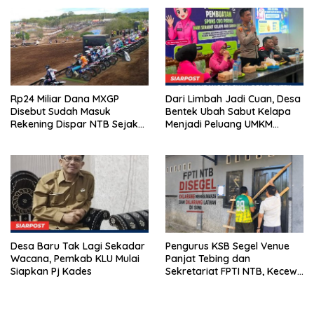
Emas 2045
2026
Rp24 Miliar Dana MXGP
Dari Limbah Jadi Cuan, Desa
Disebut Sudah Masuk
Bentek Ubah Sabut Kelapa
Rekening Dispar NTB Sejak
Menjadi Peluang UMKM
2024, Mengapa Utang Rp11
Ramah Lingkungan
Miliar Belum Dibayar?
Desa Baru Tak Lagi Sekadar
Pengurus KSB Segel Venue
Wacana, Pemkab KLU Mulai
Panjat Tebing dan
Siapkan Pj Kades
Sekretariat FPTI NTB, Kecewa
Emas Porprov Beralih Ke
Dompu