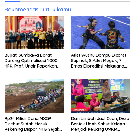
Rekomendasi untuk kamu
Bupati Sumbawa Barat
Atlet Wushu Dompu Dicoret
Dorong Optimalisasi 1.000
Sepihak, 8 Atlet Mogok, 7
HPK, Prof. Unair Paparkan
Emas Diprediksi Melayang,
Kunci Lahirkan Generasi
Ada Apa di Porprov NTB
Emas 2045
2026
Rp24 Miliar Dana MXGP
Dari Limbah Jadi Cuan, Desa
Disebut Sudah Masuk
Bentek Ubah Sabut Kelapa
Rekening Dispar NTB Sejak
Menjadi Peluang UMKM
2024, Mengapa Utang Rp11
Ramah Lingkungan