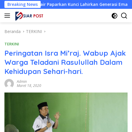
Langsung
nair Paparkan Kunci Lahirkan Generasi Emas 2045
Breaking News
Atle
ke
konten
Beranda
TERKINI
TERKINI
Peringatan Isra Mi’raj. Wabup Ajak
Warga Teladani Rasulullah Dalam
Kehidupan Sehari-hari.
Admin
Maret 18, 2020