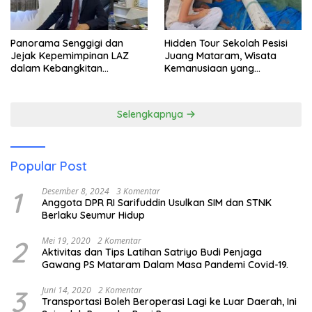
Panorama Senggigi dan
Hidden Tour Sekolah Pesisi
Jejak Kepemimpinan LAZ
Juang Mataram, Wisata
dalam Kebangkitan
Kemanusiaan yang
Pariwisata
Membuka Mata tentang
Pendidikan Anak Pesisir
Selengkapnya
Popular Post
1
Desember 8, 2024
3 Komentar
Anggota DPR RI Sarifuddin Usulkan SIM dan STNK
Berlaku Seumur Hidup
2
Mei 19, 2020
2 Komentar
Aktivitas dan Tips Latihan Satriyo Budi Penjaga
Gawang PS Mataram Dalam Masa Pandemi Covid-19.
3
Juni 14, 2020
2 Komentar
Transportasi Boleh Beroperasi Lagi ke Luar Daerah, Ini