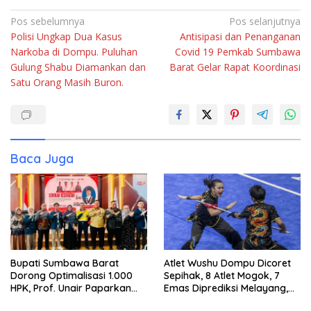
Navigasi
Pos sebelumnya
Pos selanjutnya
Polisi Ungkap Dua Kasus
Antisipasi dan Penanganan
pos
Narkoba di Dompu. Puluhan
Covid 19 Pemkab Sumbawa
Gulung Shabu Diamankan dan
Barat Gelar Rapat Koordinasi
Satu Orang Masih Buron.
Baca Juga
Bupati Sumbawa Barat
Atlet Wushu Dompu Dicoret
Dorong Optimalisasi 1.000
Sepihak, 8 Atlet Mogok, 7
HPK, Prof. Unair Paparkan
Emas Diprediksi Melayang,
Kunci Lahirkan Generasi
Ada Apa di Porprov NTB