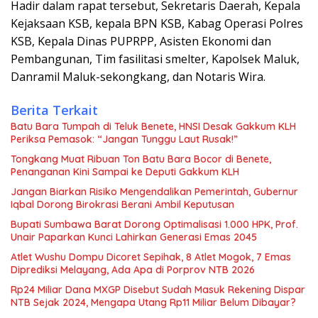
Hadir dalam rapat tersebut, Sekretaris Daerah, Kepala
Kejaksaan KSB, kepala BPN KSB, Kabag Operasi Polres
KSB, Kepala Dinas PUPRPP, Asisten Ekonomi dan
Pembangunan, Tim fasilitasi smelter, Kapolsek Maluk,
Danramil Maluk-sekongkang, dan Notaris Wira.
Berita Terkait
Batu Bara Tumpah di Teluk Benete, HNSI Desak Gakkum KLH
Periksa Pemasok: “Jangan Tunggu Laut Rusak!”
Tongkang Muat Ribuan Ton Batu Bara Bocor di Benete,
Penanganan Kini Sampai ke Deputi Gakkum KLH
Jangan Biarkan Risiko Mengendalikan Pemerintah, Gubernur
Iqbal Dorong Birokrasi Berani Ambil Keputusan
Bupati Sumbawa Barat Dorong Optimalisasi 1.000 HPK, Prof.
Unair Paparkan Kunci Lahirkan Generasi Emas 2045
Atlet Wushu Dompu Dicoret Sepihak, 8 Atlet Mogok, 7 Emas
Diprediksi Melayang, Ada Apa di Porprov NTB 2026
Rp24 Miliar Dana MXGP Disebut Sudah Masuk Rekening Dispar
NTB Sejak 2024, Mengapa Utang Rp11 Miliar Belum Dibayar?