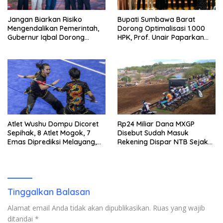
Jangan Biarkan Risiko
Bupati Sumbawa Barat
Mengendalikan Pemerintah,
Dorong Optimalisasi 1.000
Gubernur Iqbal Dorong
HPK, Prof. Unair Paparkan
Birokrasi Berani Ambil
Kunci Lahirkan Generasi
Keputusan
Emas 2045
Atlet Wushu Dompu Dicoret
Rp24 Miliar Dana MXGP
Sepihak, 8 Atlet Mogok, 7
Disebut Sudah Masuk
Emas Diprediksi Melayang,
Rekening Dispar NTB Sejak
Ada Apa di Porprov NTB
2024, Mengapa Utang Rp11
2026
Miliar Belum Dibayar?
Tinggalkan Balasan
Alamat email Anda tidak akan dipublikasikan.
Ruas yang wajib
ditandai
*