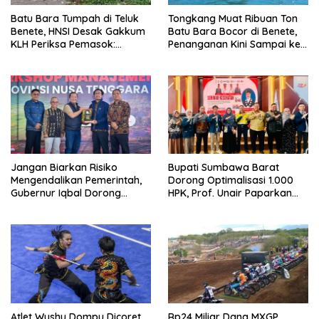
Batu Bara Tumpah di Teluk
Tongkang Muat Ribuan Ton
Benete, HNSI Desak Gakkum
Batu Bara Bocor di Benete,
KLH Periksa Pemasok:
Penanganan Kini Sampai ke
“Jangan Tunggu Laut
Deputi Gakkum KLH
Rusak!”
Jangan Biarkan Risiko
Bupati Sumbawa Barat
Mengendalikan Pemerintah,
Dorong Optimalisasi 1.000
Gubernur Iqbal Dorong
HPK, Prof. Unair Paparkan
Birokrasi Berani Ambil
Kunci Lahirkan Generasi
Keputusan
Emas 2045
Atlet Wushu Dompu Dicoret
Rp24 Miliar Dana MXGP