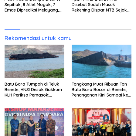
Sepihak, 8 Atlet Mogok, 7
Disebut Sudah Masuk
Emas Diprediksi Melayang,
Rekening Dispar NTB Sejak
Ada Apa di Porprov NTB
2024, Mengapa Utang Rp11
2026
Miliar Belum Dibayar?
Rekomendasi untuk kamu
Batu Bara Tumpah di Teluk
Tongkang Muat Ribuan Ton
Benete, HNSI Desak Gakkum
Batu Bara Bocor di Benete,
KLH Periksa Pemasok:
Penanganan Kini Sampai ke
“Jangan Tunggu Laut
Deputi Gakkum KLH
Rusak!”