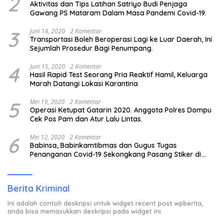
2
Aktivitas dan Tips Latihan Satriyo Budi Penjaga
Gawang PS Mataram Dalam Masa Pandemi Covid-19.
3
Juni 14, 2020
2 Komentar
Transportasi Boleh Beroperasi Lagi ke Luar Daerah, Ini
Sejumlah Prosedur Bagi Penumpang.
4
Juni 15, 2020
2 Komentar
Hasil Rapid Test Seorang Pria Reaktif Hamil, Keluarga
Marah Datangi Lokasi Karantina
5
Mei 19, 2020
2 Komentar
Operasi Ketupat Gatarin 2020. Anggota Polres Dompu
Cek Pos Pam dan Atur Lalu Lintas.
6
Mei 12, 2020
2 Komentar
Babinsa, Babinkamtibmas dan Gugus Tugas
Penanganan Covid-19 Sekongkang Pasang Stiker di
Rumah Warga Berstatus ODP.
Berita Kriminal
Ini adalah contoh deskripsi untuk widget recent post wpberita,
anda bisa memasukkan deskripsi pada widget ini.