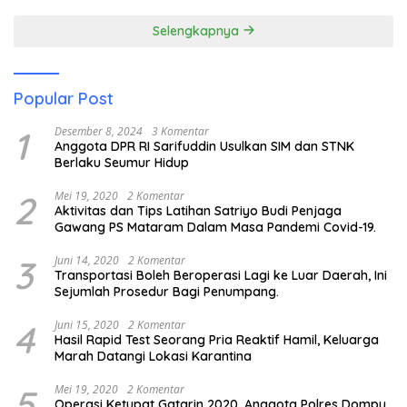
Pendidikan Anak Pesisir
Selengkapnya
Popular Post
1
Desember 8, 2024
3 Komentar
Anggota DPR RI Sarifuddin Usulkan SIM dan STNK
Berlaku Seumur Hidup
2
Mei 19, 2020
2 Komentar
Aktivitas dan Tips Latihan Satriyo Budi Penjaga
Gawang PS Mataram Dalam Masa Pandemi Covid-19.
3
Juni 14, 2020
2 Komentar
Transportasi Boleh Beroperasi Lagi ke Luar Daerah, Ini
Sejumlah Prosedur Bagi Penumpang.
4
Juni 15, 2020
2 Komentar
Hasil Rapid Test Seorang Pria Reaktif Hamil, Keluarga
Marah Datangi Lokasi Karantina
5
Mei 19, 2020
2 Komentar
Operasi Ketupat Gatarin 2020. Anggota Polres Dompu