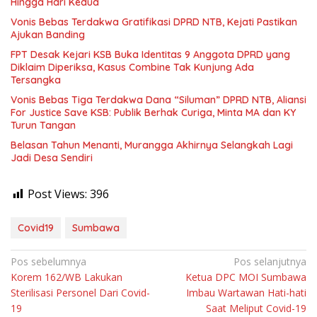
Hingga Hari Kedua
Vonis Bebas Terdakwa Gratifikasi DPRD NTB, Kejati Pastikan
Ajukan Banding
FPT Desak Kejari KSB Buka Identitas 9 Anggota DPRD yang
Diklaim Diperiksa, Kasus Combine Tak Kunjung Ada
Tersangka
Vonis Bebas Tiga Terdakwa Dana “Siluman” DPRD NTB, Aliansi
For Justice Save KSB: Publik Berhak Curiga, Minta MA dan KY
Turun Tangan
Belasan Tahun Menanti, Murangga Akhirnya Selangkah Lagi
Jadi Desa Sendiri
Post Views:
396
Covid19
Sumbawa
Navigasi
Pos sebelumnya
Pos selanjutnya
Korem 162/WB Lakukan
Ketua DPC MOI Sumbawa
pos
Sterilisasi Personel Dari Covid-
Imbau Wartawan Hati-hati
19
Saat Meliput Covid-19