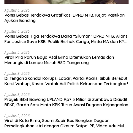
Agustus 6, 2026
Vonis Bebas Terdakwa Gratifikasi DPRD NTB, Kejati Pastikan
Ajukan Banding
Agustus 6, 2026
Vonis Bebas Tiga Terdakwa Dana “Siluman” DPRD NTB, Aliansi
For Justice Save KSB: Publik Berhak Curiga, Minta MA dan KY
Turun Tangan
Agustus 5, 2026
Viral! Pria Paruh Baya Asal Bima Ditemukan Lemas dan
Menangis di Lampu Merah BSD Tangerang
Agustus 3, 2026
Di Tengah Skandal Korupsi Lobar, Partai Koalisi Sibuk Berebut
Kursi Wabup, Kasta: Watak Asli Politik Kekuasaan Terbongkar!
Agustus 3, 2026
Proyek Bibit Bawang UPLAND Rp7,5 Miliar di Sumbawa Diaudit
BPKP, Garda Satu Minta KPK Turun Awasi Dugaan Kejanggalan
Agustus 2, 2026
Viral di Kota Bima, Suami Sopir Bus Bongkar Dugaan
Perselingkuhan Istri dengan Oknum Satpol PP, Video Adu Mulut
Heboh