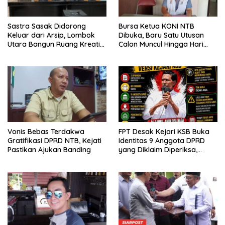
Sastra Sasak Didorong
Bursa Ketua KONI NTB
Keluar dari Arsip, Lombok
Dibuka, Baru Satu Utusan
Utara Bangun Ruang Kreatif
Calon Muncul Hingga Hari
bagi Generasi Muda
Kedua
Vonis Bebas Terdakwa
FPT Desak Kejari KSB Buka
Gratifikasi DPRD NTB, Kejati
Identitas 9 Anggota DPRD
Pastikan Ajukan Banding
yang Diklaim Diperiksa,
Kasus Combine Tak Kunjung
Ada Tersangka