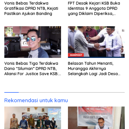
Vonis Bebas Terdakwa
FPT Desak Kejari KSB Buka
Gratifikasi DPRD NTB, Kejati
Identitas 9 Anggota DPRD
Pastikan Ajukan Banding
yang Diklaim Diperiksa,
Kasus Combine Tak Kunjung
Ada Tersangka
Vonis Bebas Tiga Terdakwa
Belasan Tahun Menanti,
Dana “Siluman” DPRD NTB,
Murangga Akhirnya
Aliansi For Justice Save KSB:
Selangkah Lagi Jadi Desa
Publik Berhak Curiga, Minta
Sendiri
MA dan KY Turun Tangan
Rekomendasi untuk kamu