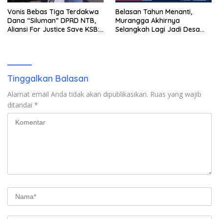
Vonis Bebas Tiga Terdakwa
Belasan Tahun Menanti,
Dana “Siluman” DPRD NTB,
Murangga Akhirnya
Aliansi For Justice Save KSB:
Selangkah Lagi Jadi Desa
Publik Berhak Curiga, Minta
Sendiri
MA dan KY Turun Tangan
Tinggalkan Balasan
Alamat email Anda tidak akan dipublikasikan.
Ruas yang wajib
ditandai
*