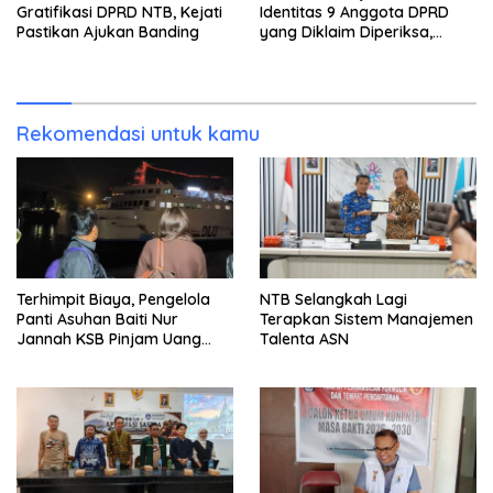
Gratifikasi DPRD NTB, Kejati
Identitas 9 Anggota DPRD
Pastikan Ajukan Banding
yang Diklaim Diperiksa,
Kasus Combine Tak Kunjung
Ada Tersangka
Rekomendasi untuk kamu
Terhimpit Biaya, Pengelola
NTB Selangkah Lagi
Panti Asuhan Baiti Nur
Terapkan Sistem Manajemen
Jannah KSB Pinjam Uang
Talenta ASN
Polisi untuk Menyeberang,
Asesmen Bantuan Tak
Kunjung Tuntas