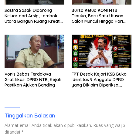
Sastra Sasak Didorong
Bursa Ketua KONI NTB
Keluar dari Arsip, Lombok
Dibuka, Baru Satu Utusan
Utara Bangun Ruang Kreatif
Calon Muncul Hingga Hari
bagi Generasi Muda
Kedua
Vonis Bebas Terdakwa
FPT Desak Kejari KSB Buka
Gratifikasi DPRD NTB, Kejati
Identitas 9 Anggota DPRD
Pastikan Ajukan Banding
yang Diklaim Diperiksa,
Kasus Combine Tak Kunjung
Ada Tersangka
Tinggalkan Balasan
Alamat email Anda tidak akan dipublikasikan.
Ruas yang wajib
ditandai
*