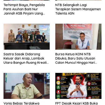
Terhimpit Biaya, Pengelola
NTB Selangkah Lagi
Panti Asuhan Baiti Nur
Terapkan Sistem Manajemen
Jannah KSB Pinjam Uang
Talenta ASN
Polisi untuk Menyeberang,
Asesmen Bantuan Tak
Kunjung Tuntas
Sastra Sasak Didorong
Bursa Ketua KONI NTB
Keluar dari Arsip, Lombok
Dibuka, Baru Satu Utusan
Utara Bangun Ruang Kreatif
Calon Muncul Hingga Hari
bagi Generasi Muda
Kedua
Vonis Bebas Terdakwa
FPT Desak Kejari KSB Buka