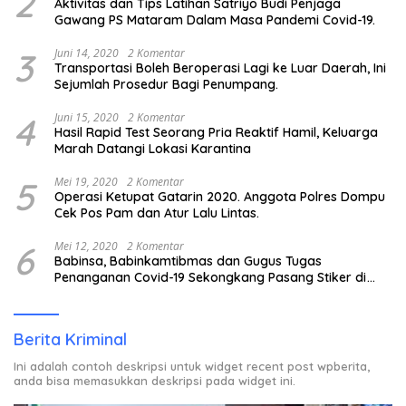
2
Aktivitas dan Tips Latihan Satriyo Budi Penjaga
Gawang PS Mataram Dalam Masa Pandemi Covid-19.
3
Juni 14, 2020
2 Komentar
Transportasi Boleh Beroperasi Lagi ke Luar Daerah, Ini
Sejumlah Prosedur Bagi Penumpang.
4
Juni 15, 2020
2 Komentar
Hasil Rapid Test Seorang Pria Reaktif Hamil, Keluarga
Marah Datangi Lokasi Karantina
5
Mei 19, 2020
2 Komentar
Operasi Ketupat Gatarin 2020. Anggota Polres Dompu
Cek Pos Pam dan Atur Lalu Lintas.
6
Mei 12, 2020
2 Komentar
Babinsa, Babinkamtibmas dan Gugus Tugas
Penanganan Covid-19 Sekongkang Pasang Stiker di
Rumah Warga Berstatus ODP.
Berita Kriminal
Ini adalah contoh deskripsi untuk widget recent post wpberita,
anda bisa memasukkan deskripsi pada widget ini.