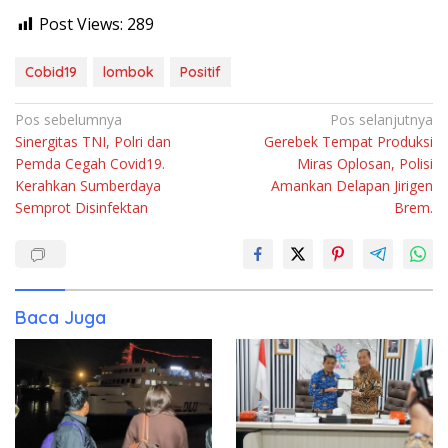
Post Views:
289
Cobid19
lombok
Positif
Navigasi
Pos sebelumnya
Pos selanjutnya
Sinergitas TNI, Polri dan
Gerebek Tempat Produksi
pos
Pemda Cegah Covid19.
Miras Oplosan, Polisi
Kerahkan Sumberdaya
Amankan Delapan Jirigen
Semprot Disinfektan
Brem.
Baca Juga