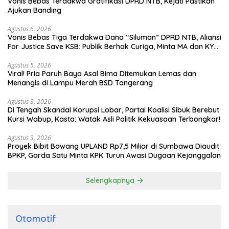
Vonis Bebas Terdakwa Gratifikasi DPRD NTB, Kejati Pastikan
Ajukan Banding
Agustus 6, 2026
Vonis Bebas Tiga Terdakwa Dana “Siluman” DPRD NTB, Aliansi
For Justice Save KSB: Publik Berhak Curiga, Minta MA dan KY
Turun Tangan
Agustus 5, 2026
Viral! Pria Paruh Baya Asal Bima Ditemukan Lemas dan
Menangis di Lampu Merah BSD Tangerang
Agustus 3, 2026
Di Tengah Skandal Korupsi Lobar, Partai Koalisi Sibuk Berebut
Kursi Wabup, Kasta: Watak Asli Politik Kekuasaan Terbongkar!
Agustus 3, 2026
Proyek Bibit Bawang UPLAND Rp7,5 Miliar di Sumbawa Diaudit
BPKP, Garda Satu Minta KPK Turun Awasi Dugaan Kejanggalan
Selengkapnya
Otomotif