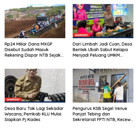
Emas 2045
2026
Rp24 Miliar Dana MXGP
Dari Limbah Jadi Cuan, Desa
Disebut Sudah Masuk
Bentek Ubah Sabut Kelapa
Rekening Dispar NTB Sejak
Menjadi Peluang UMKM
2024, Mengapa Utang Rp11
Ramah Lingkungan
Miliar Belum Dibayar?
Desa Baru Tak Lagi Sekadar
Pengurus KSB Segel Venue
Wacana, Pemkab KLU Mulai
Panjat Tebing dan
Siapkan Pj Kades
Sekretariat FPTI NTB, Kecewa
Emas Porprov Beralih Ke
Dompu