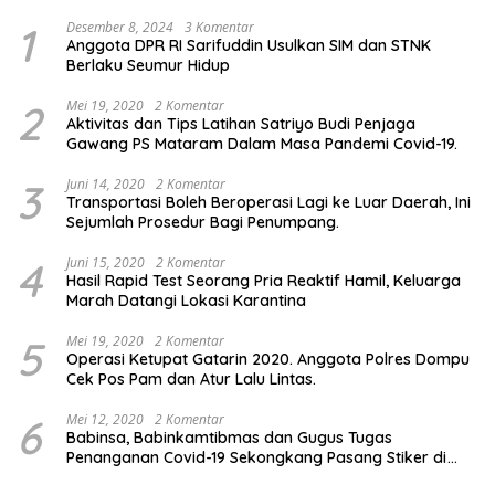
1
Desember 8, 2024
3 Komentar
Anggota DPR RI Sarifuddin Usulkan SIM dan STNK
Berlaku Seumur Hidup
2
Mei 19, 2020
2 Komentar
Aktivitas dan Tips Latihan Satriyo Budi Penjaga
Gawang PS Mataram Dalam Masa Pandemi Covid-19.
3
Juni 14, 2020
2 Komentar
Transportasi Boleh Beroperasi Lagi ke Luar Daerah, Ini
Sejumlah Prosedur Bagi Penumpang.
4
Juni 15, 2020
2 Komentar
Hasil Rapid Test Seorang Pria Reaktif Hamil, Keluarga
Marah Datangi Lokasi Karantina
5
Mei 19, 2020
2 Komentar
Operasi Ketupat Gatarin 2020. Anggota Polres Dompu
Cek Pos Pam dan Atur Lalu Lintas.
6
Mei 12, 2020
2 Komentar
Babinsa, Babinkamtibmas dan Gugus Tugas
Penanganan Covid-19 Sekongkang Pasang Stiker di
Rumah Warga Berstatus ODP.