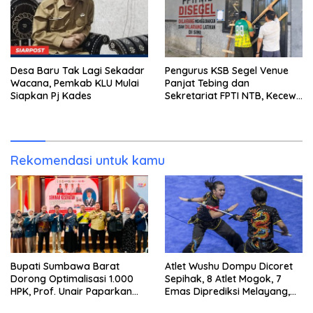
Desa Baru Tak Lagi Sekadar
Pengurus KSB Segel Venue
Wacana, Pemkab KLU Mulai
Panjat Tebing dan
Siapkan Pj Kades
Sekretariat FPTI NTB, Kecewa
Emas Porprov Beralih Ke
Dompu
Rekomendasi untuk kamu
Bupati Sumbawa Barat
Atlet Wushu Dompu Dicoret
Dorong Optimalisasi 1.000
Sepihak, 8 Atlet Mogok, 7
HPK, Prof. Unair Paparkan
Emas Diprediksi Melayang,
Kunci Lahirkan Generasi
Ada Apa di Porprov NTB