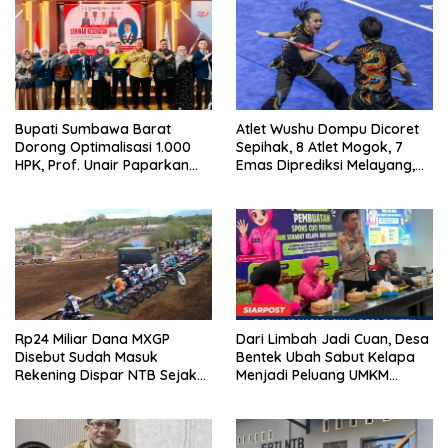
Bupati Sumbawa Barat
Atlet Wushu Dompu Dicoret
Dorong Optimalisasi 1.000
Sepihak, 8 Atlet Mogok, 7
HPK, Prof. Unair Paparkan
Emas Diprediksi Melayang,
Kunci Lahirkan Generasi
Ada Apa di Porprov NTB
Emas 2045
2026
Rp24 Miliar Dana MXGP
Dari Limbah Jadi Cuan, Desa
Disebut Sudah Masuk
Bentek Ubah Sabut Kelapa
Rekening Dispar NTB Sejak
Menjadi Peluang UMKM
2024, Mengapa Utang Rp11
Ramah Lingkungan
Miliar Belum Dibayar?