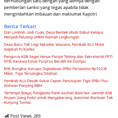
berhubungan satu dengan yang lainnya dengan
pemberian sanksi yang tegas apabila tidak
mengindahkan imbauan dan maklumat Kapolri.
Berita Terkait
Dari Limbah Jadi Cuan, Desa Bentek Ubah Sabut Kelapa
Menjadi Peluang UMKM Ramah Lingkungan
Desa Baru Tak Lagi Sekadar Wacana, Pemkab KLU Mulai
Siapkan Pj Kades
Pengurus KSB Segel Venue Panjat Tebing dan Sekretariat FPTI
NTB, Kecewa Emas Porprov Beralih Ke Dompu
KPK Bongkar Korupsi Digitalisasi SPBU Pertamina Rp322,18
Miliar, Tiga Tersangka Ditahan
Pemkab KLU Desak Solusi Cepat, Penutupan Tiga SPBU Picu
Antrean Panjang BBM
Terhimpit Biaya, Pengelola Panti Asuhan Baiti Nur Jannah KSB
Pinjam Uang Polisi untuk Menyeberang, Asesmen Bantuan Tak
Kunjung Tuntas
Post Views:
269