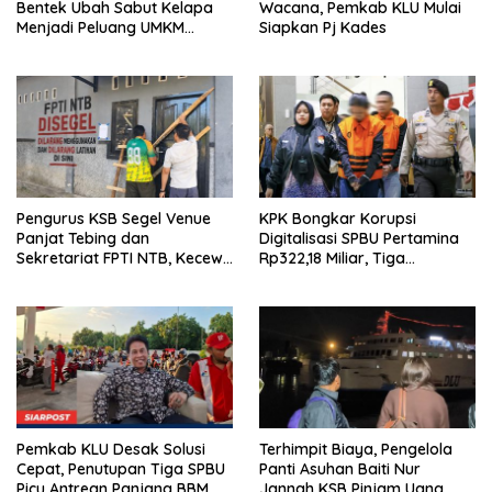
Bentek Ubah Sabut Kelapa
Wacana, Pemkab KLU Mulai
Menjadi Peluang UMKM
Siapkan Pj Kades
Ramah Lingkungan
Pengurus KSB Segel Venue
KPK Bongkar Korupsi
Panjat Tebing dan
Digitalisasi SPBU Pertamina
Sekretariat FPTI NTB, Kecewa
Rp322,18 Miliar, Tiga
Emas Porprov Beralih Ke
Tersangka Ditahan
Dompu
Pemkab KLU Desak Solusi
Terhimpit Biaya, Pengelola
Cepat, Penutupan Tiga SPBU
Panti Asuhan Baiti Nur
Picu Antrean Panjang BBM
Jannah KSB Pinjam Uang