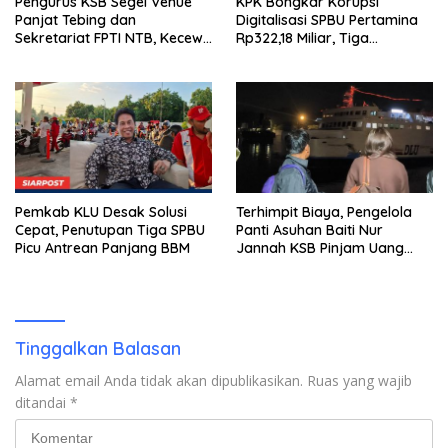
Pengurus KSB Segel Venue
KPK Bongkar Korupsi
Panjat Tebing dan
Digitalisasi SPBU Pertamina
Sekretariat FPTI NTB, Kecewa
Rp322,18 Miliar, Tiga
Emas Porprov Beralih Ke
Tersangka Ditahan
Dompu
Pemkab KLU Desak Solusi
Terhimpit Biaya, Pengelola
Cepat, Penutupan Tiga SPBU
Panti Asuhan Baiti Nur
Picu Antrean Panjang BBM
Jannah KSB Pinjam Uang
Polisi untuk Menyeberang,
Asesmen Bantuan Tak
Kunjung Tuntas
Tinggalkan Balasan
Alamat email Anda tidak akan dipublikasikan.
Ruas yang wajib
ditandai
*