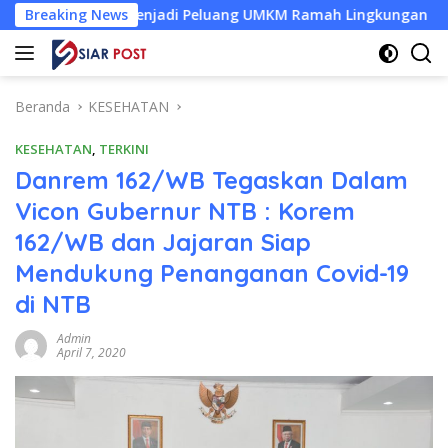
Langsung
a Menjadi Peluang UMKM Ramah Lingkungan
Breaking News
Desa Baru T
ke
konten
Beranda
KESEHATAN
KESEHATAN
,
TERKINI
Danrem 162/WB Tegaskan Dalam
Vicon Gubernur NTB : Korem
162/WB dan Jajaran Siap
Mendukung Penanganan Covid-19
di NTB
Admin
April 7, 2020