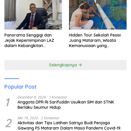
Panorama Senggigi dan
Hidden Tour Sekolah Pesisi
Jejak Kepemimpinan LAZ
Juang Mataram, Wisata
dalam Kebangkitan
Kemanusiaan yang
Pariwisata
Membuka Mata tentang
Pendidikan Anak Pesisir
Selengkapnya
Popular Post
1
Desember 8, 2024
3 Komentar
Anggota DPR RI Sarifuddin Usulkan SIM dan STNK
Berlaku Seumur Hidup
2
Mei 19, 2020
2 Komentar
Aktivitas dan Tips Latihan Satriyo Budi Penjaga
Gawang PS Mataram Dalam Masa Pandemi Covid-19.