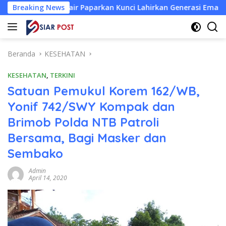
Langsung
Unair Paparkan Kunci Lahirkan Generasi Emas 2045
Breaking News
Atle
ke
konten
Beranda
KESEHATAN
KESEHATAN
,
TERKINI
Satuan Pemukul Korem 162/WB,
Yonif 742/SWY Kompak dan
Brimob Polda NTB Patroli
Bersama, Bagi Masker dan
Sembako
Admin
April 14, 2020