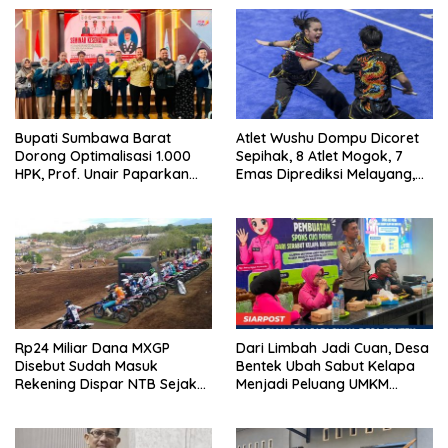
Bupati Sumbawa Barat
Atlet Wushu Dompu Dicoret
Dorong Optimalisasi 1.000
Sepihak, 8 Atlet Mogok, 7
HPK, Prof. Unair Paparkan
Emas Diprediksi Melayang,
Kunci Lahirkan Generasi
Ada Apa di Porprov NTB
Emas 2045
2026
Rp24 Miliar Dana MXGP
Dari Limbah Jadi Cuan, Desa
Disebut Sudah Masuk
Bentek Ubah Sabut Kelapa
Rekening Dispar NTB Sejak
Menjadi Peluang UMKM
2024, Mengapa Utang Rp11
Ramah Lingkungan
Miliar Belum Dibayar?