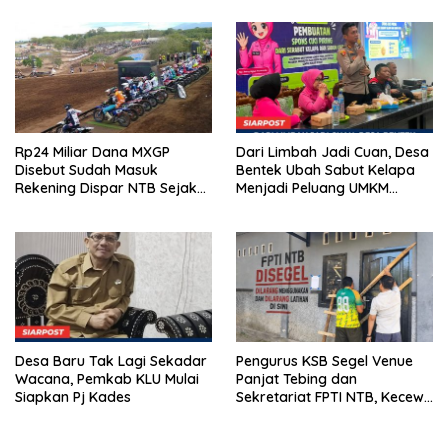
Emas 2045
2026
Rp24 Miliar Dana MXGP
Dari Limbah Jadi Cuan, Desa
Disebut Sudah Masuk
Bentek Ubah Sabut Kelapa
Rekening Dispar NTB Sejak
Menjadi Peluang UMKM
2024, Mengapa Utang Rp11
Ramah Lingkungan
Miliar Belum Dibayar?
Desa Baru Tak Lagi Sekadar
Pengurus KSB Segel Venue
Wacana, Pemkab KLU Mulai
Panjat Tebing dan
Siapkan Pj Kades
Sekretariat FPTI NTB, Kecewa
Emas Porprov Beralih Ke
Dompu