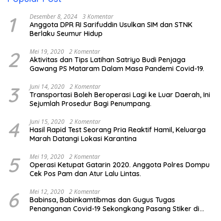
1
Desember 8, 2024
3 Komentar
Anggota DPR RI Sarifuddin Usulkan SIM dan STNK
Berlaku Seumur Hidup
2
Mei 19, 2020
2 Komentar
Aktivitas dan Tips Latihan Satriyo Budi Penjaga
Gawang PS Mataram Dalam Masa Pandemi Covid-19.
3
Juni 14, 2020
2 Komentar
Transportasi Boleh Beroperasi Lagi ke Luar Daerah, Ini
Sejumlah Prosedur Bagi Penumpang.
4
Juni 15, 2020
2 Komentar
Hasil Rapid Test Seorang Pria Reaktif Hamil, Keluarga
Marah Datangi Lokasi Karantina
5
Mei 19, 2020
2 Komentar
Operasi Ketupat Gatarin 2020. Anggota Polres Dompu
Cek Pos Pam dan Atur Lalu Lintas.
6
Mei 12, 2020
2 Komentar
Babinsa, Babinkamtibmas dan Gugus Tugas
Penanganan Covid-19 Sekongkang Pasang Stiker di
Rumah Warga Berstatus ODP.