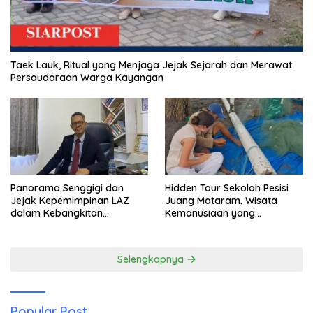
Taek Lauk, Ritual yang Menjaga Jejak Sejarah dan Merawat
Persaudaraan Warga Kayangan
Panorama Senggigi dan
Hidden Tour Sekolah Pesisi
Jejak Kepemimpinan LAZ
Juang Mataram, Wisata
dalam Kebangkitan
Kemanusiaan yang
Pariwisata
Membuka Mata tentang
Pendidikan Anak Pesisir
Selengkapnya
Popular Post