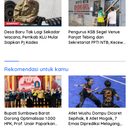
Desa Baru Tak Lagi Sekadar
Pengurus KSB Segel Venue
Wacana, Pemkab KLU Mulai
Panjat Tebing dan
Siapkan Pj Kades
Sekretariat FPTI NTB, Kecewa
Emas Porprov Beralih Ke
Dompu
Rekomendasi untuk kamu
Bupati Sumbawa Barat
Atlet Wushu Dompu Dicoret
Dorong Optimalisasi 1.000
Sepihak, 8 Atlet Mogok, 7
HPK, Prof. Unair Paparkan
Emas Diprediksi Melayang,
Kunci Lahirkan Generasi
Ada Apa di Porprov NTB