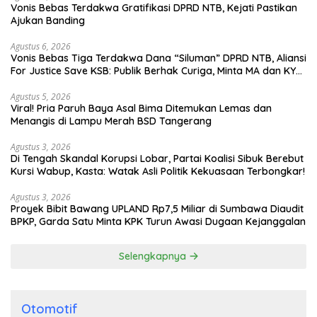
Vonis Bebas Terdakwa Gratifikasi DPRD NTB, Kejati Pastikan
Ajukan Banding
Agustus 6, 2026
Vonis Bebas Tiga Terdakwa Dana “Siluman” DPRD NTB, Aliansi
For Justice Save KSB: Publik Berhak Curiga, Minta MA dan KY
Turun Tangan
Agustus 5, 2026
Viral! Pria Paruh Baya Asal Bima Ditemukan Lemas dan
Menangis di Lampu Merah BSD Tangerang
Agustus 3, 2026
Di Tengah Skandal Korupsi Lobar, Partai Koalisi Sibuk Berebut
Kursi Wabup, Kasta: Watak Asli Politik Kekuasaan Terbongkar!
Agustus 3, 2026
Proyek Bibit Bawang UPLAND Rp7,5 Miliar di Sumbawa Diaudit
BPKP, Garda Satu Minta KPK Turun Awasi Dugaan Kejanggalan
Selengkapnya
Otomotif