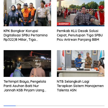
KPK Bongkar Korupsi
Pemkab KLU Desak Solusi
Digitalisasi SPBU Pertamina
Cepat, Penutupan Tiga SPBU
Rp322,18 Miliar, Tiga
Picu Antrean Panjang BBM
Tersangka Ditahan
Terhimpit Biaya, Pengelola
NTB Selangkah Lagi
Panti Asuhan Baiti Nur
Terapkan Sistem Manajemen
Jannah KSB Pinjam Uang
Talenta ASN
Polisi untuk Menyeberang,
Asesmen Bantuan Tak
Kunjung Tuntas