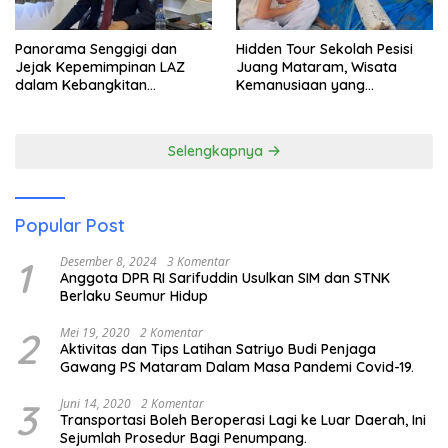
Panorama Senggigi dan
Hidden Tour Sekolah Pesisi
Jejak Kepemimpinan LAZ
Juang Mataram, Wisata
dalam Kebangkitan
Kemanusiaan yang
Pariwisata
Membuka Mata tentang
Pendidikan Anak Pesisir
Selengkapnya
Popular Post
1
Desember 8, 2024
3 Komentar
Anggota DPR RI Sarifuddin Usulkan SIM dan STNK
Berlaku Seumur Hidup
2
Mei 19, 2020
2 Komentar
Aktivitas dan Tips Latihan Satriyo Budi Penjaga
Gawang PS Mataram Dalam Masa Pandemi Covid-19.
3
Juni 14, 2020
2 Komentar
Transportasi Boleh Beroperasi Lagi ke Luar Daerah, Ini
Sejumlah Prosedur Bagi Penumpang.