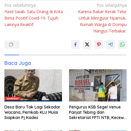
Navigasi
Pos sebelumnya
Pos selanjutnya
Hasil Swab. Satu Orang di Kota
Karena Bakar Kerak Telur
pos
Bima Positif Covid-19. Tujuh
Untuk Mengusir Nyamuk,
Lainnya Reaktif.
Rumah Warga di Dompu
Hangus Terbakar.
Baca Juga
Desa Baru Tak Lagi Sekadar
Pengurus KSB Segel Venue
Wacana, Pemkab KLU Mulai
Panjat Tebing dan
Siapkan Pj Kades
Sekretariat FPTI NTB, Kecewa
Emas Porprov Beralih Ke
Dompu