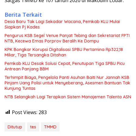
Satgas TMMD ke 107 tahun 2020 di Makodim Lobar.
Berita Terkait
Desa Baru Tak Lagi Sekadar Wacana, Pemkab KLU Mulai
Siapkan Pj Kades
Pengurus KSB Segel Venue Panjat Tebing dan Sekretariat FPTI
NTB, Kecewa Emas Porprov Beralih Ke Dompu
KPK Bongkar Korupsi Digitalisasi SPBU Pertamina Rp322,18
Miliar, Tiga Tersangka Ditahan
Pemkab KLU Desak Solusi Cepat, Penutupan Tiga SPBU Picu
Antrean Panjang BBM
Terhimpit Biaya, Pengelola Panti Asuhan Baiti Nur Jannah KSB
Pinjam Uang Polisi untuk Menyeberang, Asesmen Bantuan Tak
Kunjung Tuntas
NTB Selangkah Lagi Terapkan Sistem Manajemen Talenta ASN
Post Views:
283
Ditutup
tes
TMMD