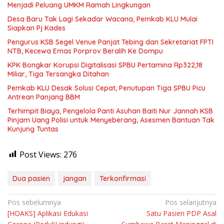
Menjadi Peluang UMKM Ramah Lingkungan
Desa Baru Tak Lagi Sekadar Wacana, Pemkab KLU Mulai
Siapkan Pj Kades
Pengurus KSB Segel Venue Panjat Tebing dan Sekretariat FPTI
NTB, Kecewa Emas Porprov Beralih Ke Dompu
KPK Bongkar Korupsi Digitalisasi SPBU Pertamina Rp322,18
Miliar, Tiga Tersangka Ditahan
Pemkab KLU Desak Solusi Cepat, Penutupan Tiga SPBU Picu
Antrean Panjang BBM
Terhimpit Biaya, Pengelola Panti Asuhan Baiti Nur Jannah KSB
Pinjam Uang Polisi untuk Menyeberang, Asesmen Bantuan Tak
Kunjung Tuntas
Post Views:
276
Dua pasien
jangan
Terkonfirmasi
Navigasi
Pos sebelumnya
Pos selanjutnya
[HOAKS] Aplikasi Edukasi
Satu Pasien PDP Asal
pos