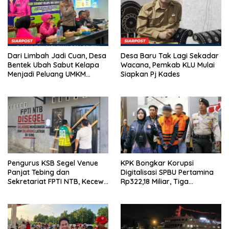
Dari Limbah Jadi Cuan, Desa
Desa Baru Tak Lagi Sekadar
Bentek Ubah Sabut Kelapa
Wacana, Pemkab KLU Mulai
Menjadi Peluang UMKM
Siapkan Pj Kades
Ramah Lingkungan
Pengurus KSB Segel Venue
KPK Bongkar Korupsi
Panjat Tebing dan
Digitalisasi SPBU Pertamina
Sekretariat FPTI NTB, Kecewa
Rp322,18 Miliar, Tiga
Emas Porprov Beralih Ke
Tersangka Ditahan
Dompu