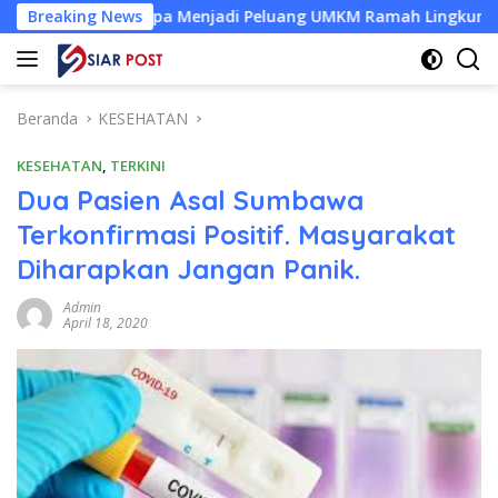
Langsung
ut Kelapa Menjadi Peluang UMKM Ramah Lingkungan
Breaking News
Des
ke
konten
Beranda
KESEHATAN
KESEHATAN
,
TERKINI
Dua Pasien Asal Sumbawa
Terkonfirmasi Positif. Masyarakat
Diharapkan Jangan Panik.
Admin
April 18, 2020