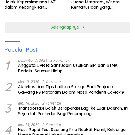
Jejak Kepemimpinan LAZ
Juang Mataram, Wisata
dalam Kebangkitan
Kemanusiaan yang
Pariwisata
Membuka Mata tentang
Pendidikan Anak Pesisir
Selengkapnya
Popular Post
1
Desember 8, 2024
3 Komentar
Anggota DPR RI Sarifuddin Usulkan SIM dan STNK
Berlaku Seumur Hidup
2
Mei 19, 2020
2 Komentar
Aktivitas dan Tips Latihan Satriyo Budi Penjaga
Gawang PS Mataram Dalam Masa Pandemi Covid-19.
3
Juni 14, 2020
2 Komentar
Transportasi Boleh Beroperasi Lagi ke Luar Daerah, Ini
Sejumlah Prosedur Bagi Penumpang.
4
Juni 15, 2020
2 Komentar
Hasil Rapid Test Seorang Pria Reaktif Hamil, Keluarga