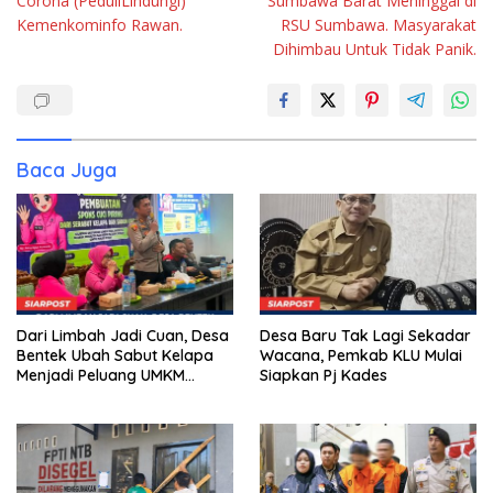
Corona (PeduliLindungi)
Sumbawa Barat Meninggal di
Kemenkominfo Rawan.
RSU Sumbawa. Masyarakat
Dihimbau Untuk Tidak Panik.
Baca Juga
Dari Limbah Jadi Cuan, Desa
Desa Baru Tak Lagi Sekadar
Bentek Ubah Sabut Kelapa
Wacana, Pemkab KLU Mulai
Menjadi Peluang UMKM
Siapkan Pj Kades
Ramah Lingkungan