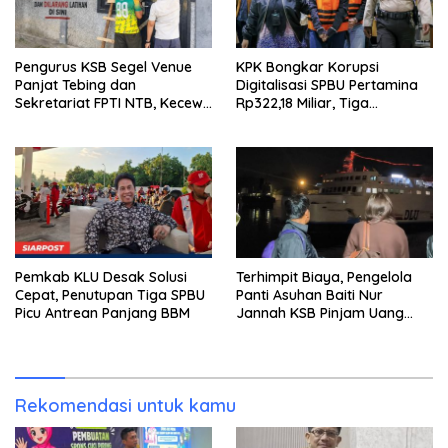
Pengurus KSB Segel Venue
KPK Bongkar Korupsi
Panjat Tebing dan
Digitalisasi SPBU Pertamina
Sekretariat FPTI NTB, Kecewa
Rp322,18 Miliar, Tiga
Emas Porprov Beralih Ke
Tersangka Ditahan
Dompu
Pemkab KLU Desak Solusi
Terhimpit Biaya, Pengelola
Cepat, Penutupan Tiga SPBU
Panti Asuhan Baiti Nur
Picu Antrean Panjang BBM
Jannah KSB Pinjam Uang
Polisi untuk Menyeberang,
Asesmen Bantuan Tak
Kunjung Tuntas
Rekomendasi untuk kamu