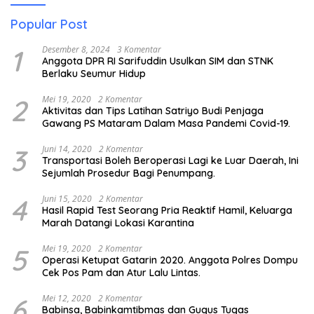
Popular Post
1
Desember 8, 2024
3 Komentar
Anggota DPR RI Sarifuddin Usulkan SIM dan STNK
Berlaku Seumur Hidup
2
Mei 19, 2020
2 Komentar
Aktivitas dan Tips Latihan Satriyo Budi Penjaga
Gawang PS Mataram Dalam Masa Pandemi Covid-19.
3
Juni 14, 2020
2 Komentar
Transportasi Boleh Beroperasi Lagi ke Luar Daerah, Ini
Sejumlah Prosedur Bagi Penumpang.
4
Juni 15, 2020
2 Komentar
Hasil Rapid Test Seorang Pria Reaktif Hamil, Keluarga
Marah Datangi Lokasi Karantina
5
Mei 19, 2020
2 Komentar
Operasi Ketupat Gatarin 2020. Anggota Polres Dompu
Cek Pos Pam dan Atur Lalu Lintas.
6
Mei 12, 2020
2 Komentar
Babinsa, Babinkamtibmas dan Gugus Tugas