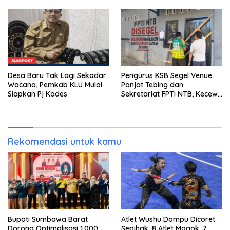
Miliar Belum Dibayar?
Desa Baru Tak Lagi Sekadar
Pengurus KSB Segel Venue
Wacana, Pemkab KLU Mulai
Panjat Tebing dan
Siapkan Pj Kades
Sekretariat FPTI NTB, Kecewa
Emas Porprov Beralih Ke
Dompu
Rekomendasi untuk kamu
Bupati Sumbawa Barat
Atlet Wushu Dompu Dicoret
Dorong Optimalisasi 1.000
Sepihak, 8 Atlet Mogok, 7