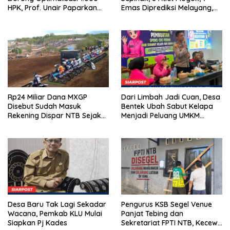
HPK, Prof. Unair Paparkan
Emas Diprediksi Melayang,
Kunci Lahirkan Generasi
Ada Apa di Porprov NTB
Emas 2045
2026
Rp24 Miliar Dana MXGP
Dari Limbah Jadi Cuan, Desa
Disebut Sudah Masuk
Bentek Ubah Sabut Kelapa
Rekening Dispar NTB Sejak
Menjadi Peluang UMKM
2024, Mengapa Utang Rp11
Ramah Lingkungan
Miliar Belum Dibayar?
Desa Baru Tak Lagi Sekadar
Pengurus KSB Segel Venue
Wacana, Pemkab KLU Mulai
Panjat Tebing dan
Siapkan Pj Kades
Sekretariat FPTI NTB, Kecewa