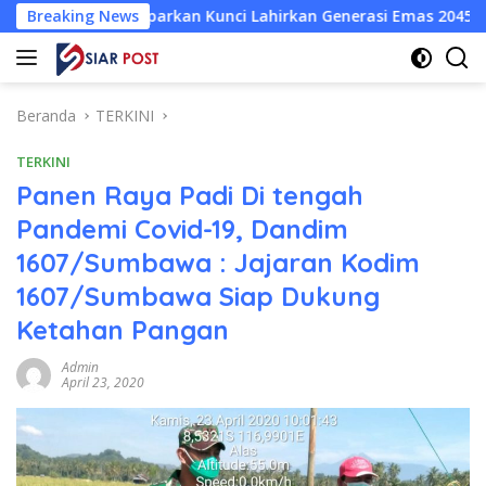
Langsung
parkan Kunci Lahirkan Generasi Emas 2045
Breaking News
Atlet Wushu 
ke
konten
Beranda
TERKINI
TERKINI
Panen Raya Padi Di tengah
Pandemi Covid-19, Dandim
1607/Sumbawa : Jajaran Kodim
1607/Sumbawa Siap Dukung
Ketahan Pangan
Admin
April 23, 2020