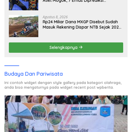
Atlet Mogok, 7 Emas Diprediksi
Melayang, Ada Apa di Porprov NTB
2026
Agustus 8, 2026
Rp24 Miliar Dana MXGP Disebut Sudah
Masuk Rekening Dispar NTB Sejak 2024,
Mengapa Utang Rp11 Miliar Belum
Dibayar?
Selengkapnya
Budaya Dan Pariwisata
Ini contoh widget dengan style gallery pada kategori olahraga,
anda bisa mengaturnya pada widget recent post wpberita.