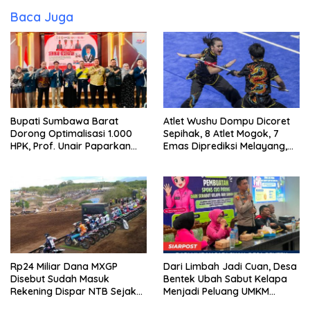
Baca Juga
Bupati Sumbawa Barat
Atlet Wushu Dompu Dicoret
Dorong Optimalisasi 1.000
Sepihak, 8 Atlet Mogok, 7
HPK, Prof. Unair Paparkan
Emas Diprediksi Melayang,
Kunci Lahirkan Generasi
Ada Apa di Porprov NTB
Emas 2045
2026
Rp24 Miliar Dana MXGP
Dari Limbah Jadi Cuan, Desa
Disebut Sudah Masuk
Bentek Ubah Sabut Kelapa
Rekening Dispar NTB Sejak
Menjadi Peluang UMKM
2024, Mengapa Utang Rp11
Ramah Lingkungan