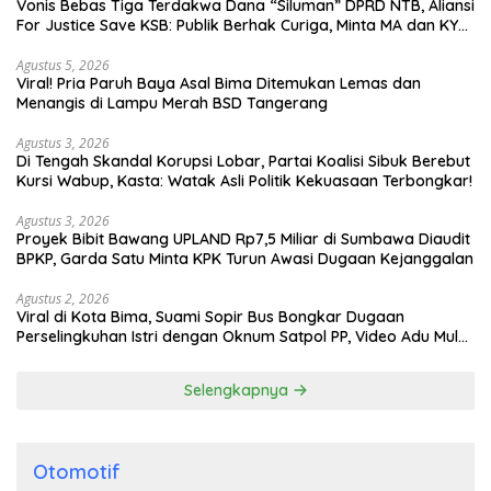
Vonis Bebas Tiga Terdakwa Dana “Siluman” DPRD NTB, Aliansi
For Justice Save KSB: Publik Berhak Curiga, Minta MA dan KY
Turun Tangan
Agustus 5, 2026
Viral! Pria Paruh Baya Asal Bima Ditemukan Lemas dan
Menangis di Lampu Merah BSD Tangerang
Agustus 3, 2026
Di Tengah Skandal Korupsi Lobar, Partai Koalisi Sibuk Berebut
Kursi Wabup, Kasta: Watak Asli Politik Kekuasaan Terbongkar!
Agustus 3, 2026
Proyek Bibit Bawang UPLAND Rp7,5 Miliar di Sumbawa Diaudit
BPKP, Garda Satu Minta KPK Turun Awasi Dugaan Kejanggalan
Agustus 2, 2026
Viral di Kota Bima, Suami Sopir Bus Bongkar Dugaan
Perselingkuhan Istri dengan Oknum Satpol PP, Video Adu Mulut
Heboh
Selengkapnya
Otomotif