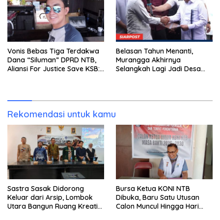
Vonis Bebas Tiga Terdakwa
Belasan Tahun Menanti,
Dana “Siluman” DPRD NTB,
Murangga Akhirnya
Aliansi For Justice Save KSB:
Selangkah Lagi Jadi Desa
Publik Berhak Curiga, Minta
Sendiri
MA dan KY Turun Tangan
Rekomendasi untuk kamu
Sastra Sasak Didorong
Bursa Ketua KONI NTB
Keluar dari Arsip, Lombok
Dibuka, Baru Satu Utusan
Utara Bangun Ruang Kreatif
Calon Muncul Hingga Hari
bagi Generasi Muda
Kedua