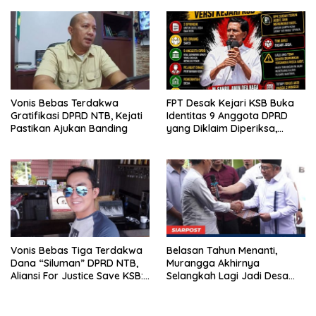
Vonis Bebas Terdakwa
FPT Desak Kejari KSB Buka
Gratifikasi DPRD NTB, Kejati
Identitas 9 Anggota DPRD
Pastikan Ajukan Banding
yang Diklaim Diperiksa,
Kasus Combine Tak Kunjung
Ada Tersangka
Vonis Bebas Tiga Terdakwa
Belasan Tahun Menanti,
Dana “Siluman” DPRD NTB,
Murangga Akhirnya
Aliansi For Justice Save KSB:
Selangkah Lagi Jadi Desa
Publik Berhak Curiga, Minta
Sendiri
MA dan KY Turun Tangan