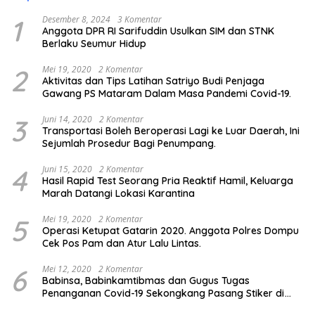
1
Desember 8, 2024
3 Komentar
Anggota DPR RI Sarifuddin Usulkan SIM dan STNK
Berlaku Seumur Hidup
2
Mei 19, 2020
2 Komentar
Aktivitas dan Tips Latihan Satriyo Budi Penjaga
Gawang PS Mataram Dalam Masa Pandemi Covid-19.
3
Juni 14, 2020
2 Komentar
Transportasi Boleh Beroperasi Lagi ke Luar Daerah, Ini
Sejumlah Prosedur Bagi Penumpang.
4
Juni 15, 2020
2 Komentar
Hasil Rapid Test Seorang Pria Reaktif Hamil, Keluarga
Marah Datangi Lokasi Karantina
5
Mei 19, 2020
2 Komentar
Operasi Ketupat Gatarin 2020. Anggota Polres Dompu
Cek Pos Pam dan Atur Lalu Lintas.
6
Mei 12, 2020
2 Komentar
Babinsa, Babinkamtibmas dan Gugus Tugas
Penanganan Covid-19 Sekongkang Pasang Stiker di
Rumah Warga Berstatus ODP.