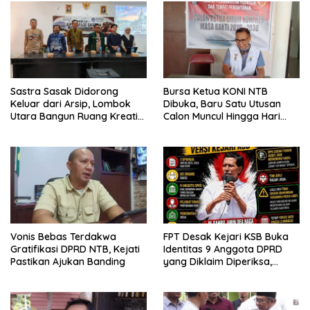
Sastra Sasak Didorong
Bursa Ketua KONI NTB
Keluar dari Arsip, Lombok
Dibuka, Baru Satu Utusan
Utara Bangun Ruang Kreatif
Calon Muncul Hingga Hari
bagi Generasi Muda
Kedua
Vonis Bebas Terdakwa
FPT Desak Kejari KSB Buka
Gratifikasi DPRD NTB, Kejati
Identitas 9 Anggota DPRD
Pastikan Ajukan Banding
yang Diklaim Diperiksa,
Kasus Combine Tak Kunjung
Ada Tersangka