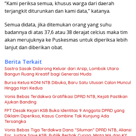
“Kami periksa semua, khusus warga dari daerah
terjangkit diturunkan dan kami data,” katanya.
Semua didata, jika ditemukan orang yang suhu
badannya di atas 37,6 atau 38 derajat celcius maka tim
akan merujuknya ke Puskesmas untuk diperiksa lebih
lanjut dan diberikan obat.
Berita Terkait
Sastra Sasak Didorong Keluar dari Arsip, Lombok Utara
Bangun Ruang Kreatif bagi Generasi Muda
Bursa Ketua KONI NTB Dibuka, Baru Satu Utusan Calon Muncul
Hingga Hari Kedua
Vonis Bebas Terdakwa Gratifikasi DPRD NTB, Kejati Pastikan
Ajukan Banding
FPT Desak Kejari KSB Buka Identitas 9 Anggota DPRD yang
Diklaim Diperiksa, Kasus Combine Tak Kunjung Ada
Tersangka
Vonis Bebas Tiga Terdakwa Dana “Siluman” DPRD NTB, Aliansi
For Justice Save KSB: Publik Berhak Curiga, Minta MA dan KY