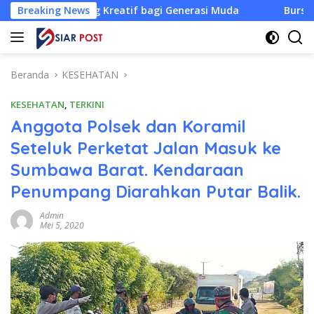
Langsung
ng Kreatif bagi Generasi Muda
Breaking News
Bursa Ketua KONI NTB D
ke
konten
Beranda
KESEHATAN
KESEHATAN
,
TERKINI
Anggota Polsek dan Koramil
Seteluk Perketat Jalan Masuk ke
Sumbawa Barat. Kendaraan
Penumpang Diarahkan Putar Balik.
Admin
Mei 5, 2020