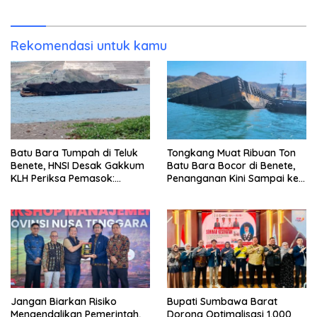
2026
Miliar Belum Dibayar?
Rekomendasi untuk kamu
Batu Bara Tumpah di Teluk
Tongkang Muat Ribuan Ton
Benete, HNSI Desak Gakkum
Batu Bara Bocor di Benete,
KLH Periksa Pemasok:
Penanganan Kini Sampai ke
“Jangan Tunggu Laut
Deputi Gakkum KLH
Rusak!”
Jangan Biarkan Risiko
Bupati Sumbawa Barat
Mengendalikan Pemerintah,
Dorong Optimalisasi 1.000