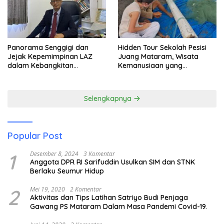
Panorama Senggigi dan
Hidden Tour Sekolah Pesisi
Jejak Kepemimpinan LAZ
Juang Mataram, Wisata
dalam Kebangkitan
Kemanusiaan yang
Pariwisata
Membuka Mata tentang
Pendidikan Anak Pesisir
Selengkapnya
Popular Post
1
Desember 8, 2024
3 Komentar
Anggota DPR RI Sarifuddin Usulkan SIM dan STNK
Berlaku Seumur Hidup
2
Mei 19, 2020
2 Komentar
Aktivitas dan Tips Latihan Satriyo Budi Penjaga
Gawang PS Mataram Dalam Masa Pandemi Covid-19.