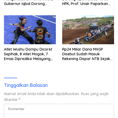
Gubernur Iqbal Dorong
HPK, Prof. Unair Paparkan
Birokrasi Berani Ambil
Kunci Lahirkan Generasi
Keputusan
Emas 2045
Atlet Wushu Dompu Dicoret
Rp24 Miliar Dana MXGP
Sepihak, 8 Atlet Mogok, 7
Disebut Sudah Masuk
Emas Diprediksi Melayang,
Rekening Dispar NTB Sejak
Ada Apa di Porprov NTB
2024, Mengapa Utang Rp11
2026
Miliar Belum Dibayar?
Tinggalkan Balasan
Alamat email Anda tidak akan dipublikasikan.
Ruas yang wajib
ditandai
*