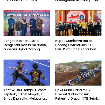
KLH Periksa Pemasok:
Penanganan Kini Sampai ke
“Jangan Tunggu Laut
Deputi Gakkum KLH
Rusak!”
Jangan Biarkan Risiko
Bupati Sumbawa Barat
Mengendalikan Pemerintah,
Dorong Optimalisasi 1.000
Gubernur Iqbal Dorong
HPK, Prof. Unair Paparkan
Birokrasi Berani Ambil
Kunci Lahirkan Generasi
Keputusan
Emas 2045
Atlet Wushu Dompu Dicoret
Rp24 Miliar Dana MXGP
Sepihak, 8 Atlet Mogok, 7
Disebut Sudah Masuk
Emas Diprediksi Melayang,
Rekening Dispar NTB Sejak
Ada Apa di Porprov NTB
2024, Mengapa Utang Rp11