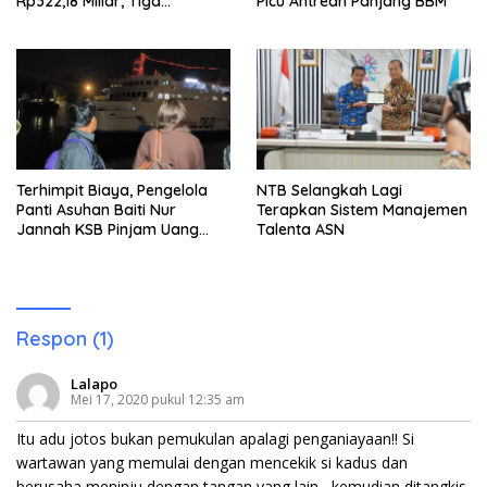
Rp322,18 Miliar, Tiga
Picu Antrean Panjang BBM
Tersangka Ditahan
Terhimpit Biaya, Pengelola
NTB Selangkah Lagi
Panti Asuhan Baiti Nur
Terapkan Sistem Manajemen
Jannah KSB Pinjam Uang
Talenta ASN
Polisi untuk Menyeberang,
Asesmen Bantuan Tak
Kunjung Tuntas
Respon (1)
Lalapo
Mei 17, 2020 pukul 12:35 am
Itu adu jotos bukan pemukulan apalagi penganiayaan!! Si
wartawan yang memulai dengan mencekik si kadus dan
berusaha meninju dengan tangan yang lain,, kemudian ditangkis