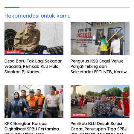
Kunjung Tuntas
Rekomendasi untuk kamu
Desa Baru Tak Lagi Sekadar
Pengurus KSB Segel Venue
Wacana, Pemkab KLU Mulai
Panjat Tebing dan
Siapkan Pj Kades
Sekretariat FPTI NTB, Kecewa
Emas Porprov Beralih Ke
Dompu
KPK Bongkar Korupsi
Pemkab KLU Desak Solusi
Digitalisasi SPBU Pertamina
Cepat, Penutupan Tiga SPBU