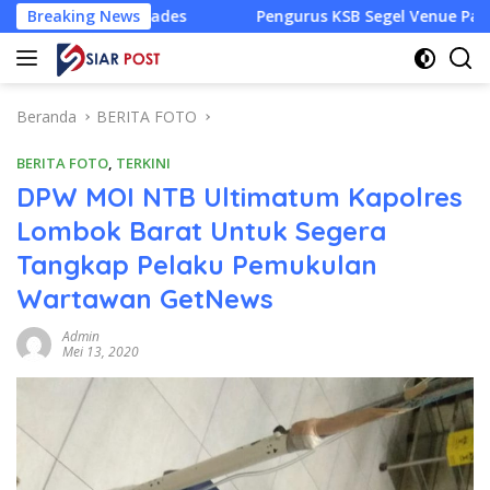
Langsung
ades
Breaking News
Pengurus KSB Segel Venue Panjat Tebing dan Sekr
ke
konten
Beranda
BERITA FOTO
BERITA FOTO
,
TERKINI
DPW MOI NTB Ultimatum Kapolres
Lombok Barat Untuk Segera
Tangkap Pelaku Pemukulan
Wartawan GetNews
Admin
Mei 13, 2020