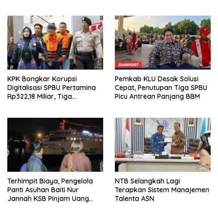
Emas Porprov Beralih Ke
Dompu
KPK Bongkar Korupsi
Pemkab KLU Desak Solusi
Digitalisasi SPBU Pertamina
Cepat, Penutupan Tiga SPBU
Rp322,18 Miliar, Tiga
Picu Antrean Panjang BBM
Tersangka Ditahan
Terhimpit Biaya, Pengelola
NTB Selangkah Lagi
Panti Asuhan Baiti Nur
Terapkan Sistem Manajemen
Jannah KSB Pinjam Uang
Talenta ASN
Polisi untuk Menyeberang,
Asesmen Bantuan Tak