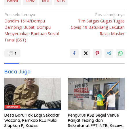
Barat
DPW
MOI
NTB
Navigasi
Pos sebelumnya
Pos selanjutnya
Dandim 1614/Dompu
Tim Satgas Gugus Tugas
pos
Dampingi Bupati Dompu
Covid-19 Batukliang Lakukan
Menyerahkan Bantuan Sosial
Razia Masker
Tunai (BST)
1
Baca Juga
Desa Baru Tak Lagi Sekadar
Pengurus KSB Segel Venue
Wacana, Pemkab KLU Mulai
Panjat Tebing dan
Siapkan Pj Kades
Sekretariat FPTI NTB, Kecewa