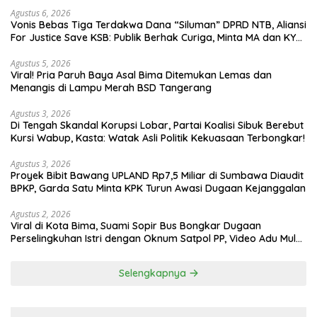
Agustus 6, 2026
Vonis Bebas Tiga Terdakwa Dana “Siluman” DPRD NTB, Aliansi
For Justice Save KSB: Publik Berhak Curiga, Minta MA dan KY
Turun Tangan
Agustus 5, 2026
Viral! Pria Paruh Baya Asal Bima Ditemukan Lemas dan
Menangis di Lampu Merah BSD Tangerang
Agustus 3, 2026
Di Tengah Skandal Korupsi Lobar, Partai Koalisi Sibuk Berebut
Kursi Wabup, Kasta: Watak Asli Politik Kekuasaan Terbongkar!
Agustus 3, 2026
Proyek Bibit Bawang UPLAND Rp7,5 Miliar di Sumbawa Diaudit
BPKP, Garda Satu Minta KPK Turun Awasi Dugaan Kejanggalan
Agustus 2, 2026
Viral di Kota Bima, Suami Sopir Bus Bongkar Dugaan
Perselingkuhan Istri dengan Oknum Satpol PP, Video Adu Mulut
Heboh
Selengkapnya