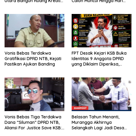
Utara Bangun Ruang Kreatif
Calon Muncul Hingga Hari
bagi Generasi Muda
Kedua
Vonis Bebas Terdakwa
FPT Desak Kejari KSB Buka
Gratifikasi DPRD NTB, Kejati
Identitas 9 Anggota DPRD
Pastikan Ajukan Banding
yang Diklaim Diperiksa,
Kasus Combine Tak Kunjung
Ada Tersangka
Vonis Bebas Tiga Terdakwa
Belasan Tahun Menanti,
Dana “Siluman” DPRD NTB,
Murangga Akhirnya
Aliansi For Justice Save KSB:
Selangkah Lagi Jadi Desa
Publik Berhak Curiga, Minta
Sendiri