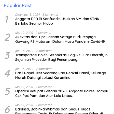
Popular Post
1
Desember 8, 2024
3 Komentar
Anggota DPR RI Sarifuddin Usulkan SIM dan STNK
Berlaku Seumur Hidup
2
Mei 19, 2020
2 Komentar
Aktivitas dan Tips Latihan Satriyo Budi Penjaga
Gawang PS Mataram Dalam Masa Pandemi Covid-19.
3
Juni 14, 2020
2 Komentar
Transportasi Boleh Beroperasi Lagi ke Luar Daerah, Ini
Sejumlah Prosedur Bagi Penumpang.
4
Juni 15, 2020
2 Komentar
Hasil Rapid Test Seorang Pria Reaktif Hamil, Keluarga
Marah Datangi Lokasi Karantina
5
Mei 19, 2020
2 Komentar
Operasi Ketupat Gatarin 2020. Anggota Polres Dompu
Cek Pos Pam dan Atur Lalu Lintas.
6
Mei 12, 2020
2 Komentar
Babinsa, Babinkamtibmas dan Gugus Tugas
Penanganan Covid-19 Sekongkang Pasang Stiker di