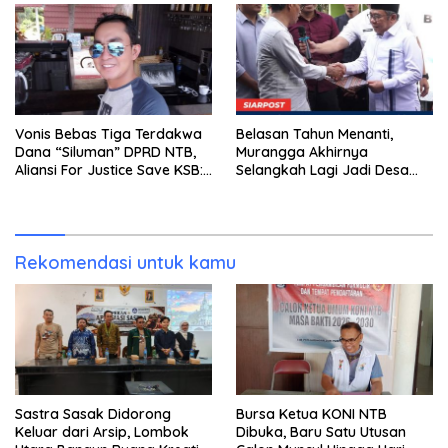
Vonis Bebas Tiga Terdakwa
Belasan Tahun Menanti,
Dana “Siluman” DPRD NTB,
Murangga Akhirnya
Aliansi For Justice Save KSB:
Selangkah Lagi Jadi Desa
Publik Berhak Curiga, Minta
Sendiri
MA dan KY Turun Tangan
Rekomendasi untuk kamu
Sastra Sasak Didorong
Bursa Ketua KONI NTB
Keluar dari Arsip, Lombok
Dibuka, Baru Satu Utusan