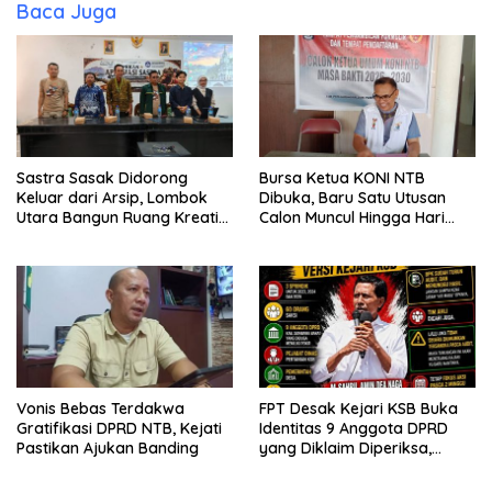
Baca Juga
Sastra Sasak Didorong
Bursa Ketua KONI NTB
Keluar dari Arsip, Lombok
Dibuka, Baru Satu Utusan
Utara Bangun Ruang Kreatif
Calon Muncul Hingga Hari
bagi Generasi Muda
Kedua
Vonis Bebas Terdakwa
FPT Desak Kejari KSB Buka
Gratifikasi DPRD NTB, Kejati
Identitas 9 Anggota DPRD
Pastikan Ajukan Banding
yang Diklaim Diperiksa,
Kasus Combine Tak Kunjung
Ada Tersangka