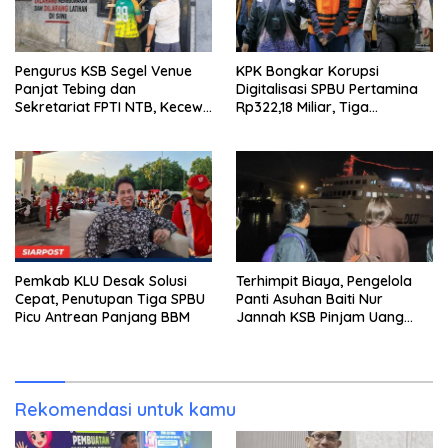
Pengurus KSB Segel Venue
KPK Bongkar Korupsi
Panjat Tebing dan
Digitalisasi SPBU Pertamina
Sekretariat FPTI NTB, Kecewa
Rp322,18 Miliar, Tiga
Emas Porprov Beralih Ke
Tersangka Ditahan
Dompu
Pemkab KLU Desak Solusi
Terhimpit Biaya, Pengelola
Cepat, Penutupan Tiga SPBU
Panti Asuhan Baiti Nur
Picu Antrean Panjang BBM
Jannah KSB Pinjam Uang
Polisi untuk Menyeberang,
Asesmen Bantuan Tak
Kunjung Tuntas
Rekomendasi untuk kamu