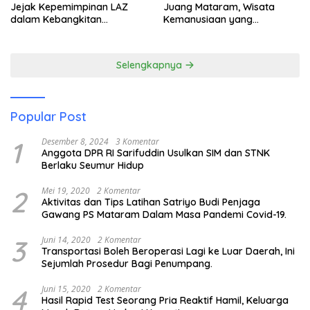
Jejak Kepemimpinan LAZ
Juang Mataram, Wisata
dalam Kebangkitan
Kemanusiaan yang
Pariwisata
Membuka Mata tentang
Pendidikan Anak Pesisir
Selengkapnya
Popular Post
1
Desember 8, 2024
3 Komentar
Anggota DPR RI Sarifuddin Usulkan SIM dan STNK
Berlaku Seumur Hidup
2
Mei 19, 2020
2 Komentar
Aktivitas dan Tips Latihan Satriyo Budi Penjaga
Gawang PS Mataram Dalam Masa Pandemi Covid-19.
3
Juni 14, 2020
2 Komentar
Transportasi Boleh Beroperasi Lagi ke Luar Daerah, Ini
Sejumlah Prosedur Bagi Penumpang.
4
Juni 15, 2020
2 Komentar
Hasil Rapid Test Seorang Pria Reaktif Hamil, Keluarga