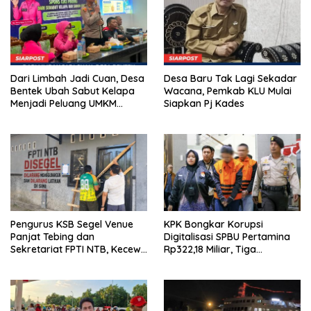
Dari Limbah Jadi Cuan, Desa
Desa Baru Tak Lagi Sekadar
Bentek Ubah Sabut Kelapa
Wacana, Pemkab KLU Mulai
Menjadi Peluang UMKM
Siapkan Pj Kades
Ramah Lingkungan
Pengurus KSB Segel Venue
KPK Bongkar Korupsi
Panjat Tebing dan
Digitalisasi SPBU Pertamina
Sekretariat FPTI NTB, Kecewa
Rp322,18 Miliar, Tiga
Emas Porprov Beralih Ke
Tersangka Ditahan
Dompu