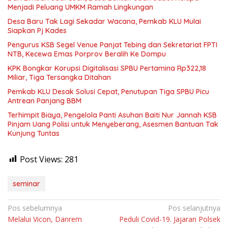
Menjadi Peluang UMKM Ramah Lingkungan
Desa Baru Tak Lagi Sekadar Wacana, Pemkab KLU Mulai
Siapkan Pj Kades
Pengurus KSB Segel Venue Panjat Tebing dan Sekretariat FPTI
NTB, Kecewa Emas Porprov Beralih Ke Dompu
KPK Bongkar Korupsi Digitalisasi SPBU Pertamina Rp322,18
Miliar, Tiga Tersangka Ditahan
Pemkab KLU Desak Solusi Cepat, Penutupan Tiga SPBU Picu
Antrean Panjang BBM
Terhimpit Biaya, Pengelola Panti Asuhan Baiti Nur Jannah KSB
Pinjam Uang Polisi untuk Menyeberang, Asesmen Bantuan Tak
Kunjung Tuntas
Post Views:
281
seminar
Navigasi
Pos sebelumnya
Pos selanjutnya
Melalui Vicon, Danrem
Peduli Covid-19. Jajaran Polsek
pos