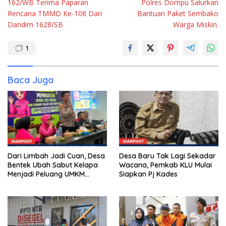
162/WB Terima Paparan
Polres Dompu Salurkan
Rencana TMMD Ke-108 Dari
Bantuan Paket Sembako
Dandim 1628/SB
Warga Miskin.
1
Baca Juga
Dari Limbah Jadi Cuan, Desa
Desa Baru Tak Lagi Sekadar
Bentek Ubah Sabut Kelapa
Wacana, Pemkab KLU Mulai
Menjadi Peluang UMKM
Siapkan Pj Kades
Ramah Lingkungan