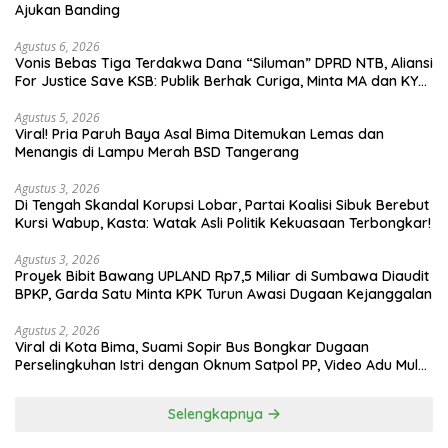
Ajukan Banding
Agustus 6, 2026
Vonis Bebas Tiga Terdakwa Dana “Siluman” DPRD NTB, Aliansi
For Justice Save KSB: Publik Berhak Curiga, Minta MA dan KY
Turun Tangan
Agustus 5, 2026
Viral! Pria Paruh Baya Asal Bima Ditemukan Lemas dan
Menangis di Lampu Merah BSD Tangerang
Agustus 3, 2026
Di Tengah Skandal Korupsi Lobar, Partai Koalisi Sibuk Berebut
Kursi Wabup, Kasta: Watak Asli Politik Kekuasaan Terbongkar!
Agustus 3, 2026
Proyek Bibit Bawang UPLAND Rp7,5 Miliar di Sumbawa Diaudit
BPKP, Garda Satu Minta KPK Turun Awasi Dugaan Kejanggalan
Agustus 2, 2026
Viral di Kota Bima, Suami Sopir Bus Bongkar Dugaan
Perselingkuhan Istri dengan Oknum Satpol PP, Video Adu Mulut
Heboh
Selengkapnya