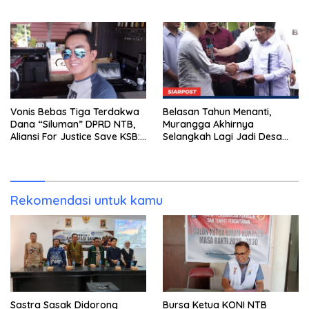
Kasus Combine Tak Kunjung
Ada Tersangka
Vonis Bebas Tiga Terdakwa
Belasan Tahun Menanti,
Dana “Siluman” DPRD NTB,
Murangga Akhirnya
Aliansi For Justice Save KSB:
Selangkah Lagi Jadi Desa
Publik Berhak Curiga, Minta
Sendiri
MA dan KY Turun Tangan
Rekomendasi untuk kamu
Sastra Sasak Didorong
Bursa Ketua KONI NTB