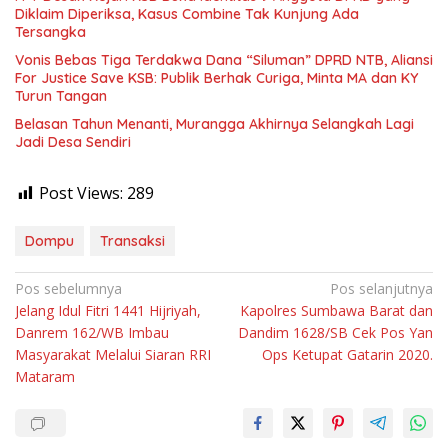
Diklaim Diperiksa, Kasus Combine Tak Kunjung Ada
Tersangka
Vonis Bebas Tiga Terdakwa Dana “Siluman” DPRD NTB, Aliansi
For Justice Save KSB: Publik Berhak Curiga, Minta MA dan KY
Turun Tangan
Belasan Tahun Menanti, Murangga Akhirnya Selangkah Lagi
Jadi Desa Sendiri
Post Views:
289
Dompu
Transaksi
Navigasi
Pos sebelumnya
Pos selanjutnya
Jelang Idul Fitri 1441 Hijriyah,
Kapolres Sumbawa Barat dan
pos
Danrem 162/WB Imbau
Dandim 1628/SB Cek Pos Yan
Masyarakat Melalui Siaran RRI
Ops Ketupat Gatarin 2020.
Mataram