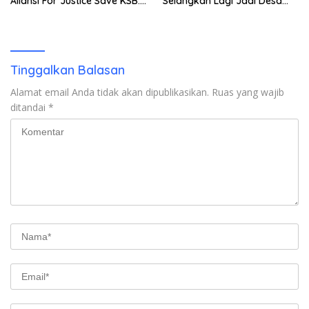
Aliansi For Justice Save KSB:
Selangkah Lagi Jadi Desa
Publik Berhak Curiga, Minta
Sendiri
MA dan KY Turun Tangan
Tinggalkan Balasan
Alamat email Anda tidak akan dipublikasikan.
Ruas yang wajib
ditandai
*