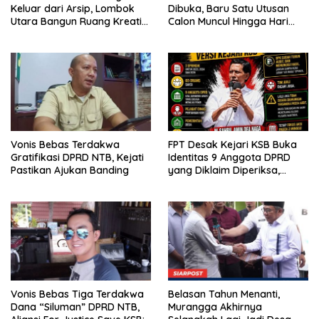
Keluar dari Arsip, Lombok
Dibuka, Baru Satu Utusan
Utara Bangun Ruang Kreatif
Calon Muncul Hingga Hari
bagi Generasi Muda
Kedua
Vonis Bebas Terdakwa
FPT Desak Kejari KSB Buka
Gratifikasi DPRD NTB, Kejati
Identitas 9 Anggota DPRD
Pastikan Ajukan Banding
yang Diklaim Diperiksa,
Kasus Combine Tak Kunjung
Ada Tersangka
Vonis Bebas Tiga Terdakwa
Belasan Tahun Menanti,
Dana “Siluman” DPRD NTB,
Murangga Akhirnya