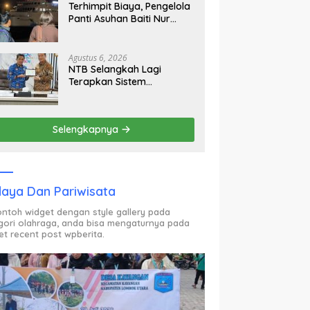
Terhimpit Biaya, Pengelola
Panti Asuhan Baiti Nur
Jannah KSB Pinjam Uang
Polisi untuk Menyeberang,
Asesmen Bantuan Tak
Agustus 6, 2026
Kunjung Tuntas
NTB Selangkah Lagi
Terapkan Sistem
Manajemen Talenta ASN
Selengkapnya
aya Dan Pariwisata
contoh widget dengan style gallery pada
gori olahraga, anda bisa mengaturnya pada
et recent post wpberita.