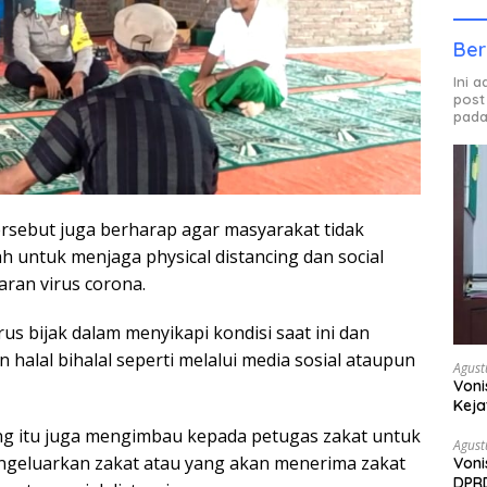
Ber
Ini 
post
pada
ersebut juga berharap agar masyarakat tidak
h untuk menjaga physical distancing dan social
ran virus corona.
rus bijak dalam menyikapi kondisi saat ini dan
 halal bihalal seperti melalui media sosial ataupun
Agust
Voni
Keja
ang itu juga mengimbau kepada petugas zakat untuk
Agust
ngeluarkan zakat atau yang akan menerima zakat
Voni
DPRD