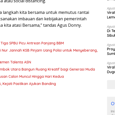
atau social distancing.
Berh
Agust
rta langkah kita bersama untuk memutus rantai
Vira
Lem
sanakan imbauan dan kebijakan pemerintah
Tan
a kita atasi Bersama,” tandas Agus Donny.
Agust
Di T
Sibu
Poli
 Tiga SPBU Picu Antrean Panjang BBM
Agust
Proy
iti Nur Jannah KSB Pinjam Uang Polisi untuk Menyeberang,
Sumb
Turu
jemen Talenta ASN
Agust
Vira
Lombok Utara Bangun Ruang Kreatif bagi Generasi Muda
Duga
Satp
usan Calon Muncul Hingga Hari Kedua
 Kejati Pastikan Ajukan Banding
O
In