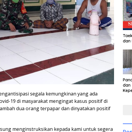
Taek
dan
Pan
dan 
Kep
mengantisipasi segala kemungkinan yang ada
dal
vid-19 di masyarakat mengingat kasus positif di
Pari
mbah dua orang terpapar dan dinyatakan positif
ngsung menginstruksikan kepada kami untuk segera
Pop