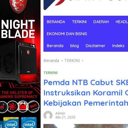
BERANDA
TERKINI
DAERAH
HEADL
EKONOMI DAN BISNIS
Beranda
blog
Disclaimer
Indeks
Beranda
TERKINI
TERKINI
Pemda NTB Cabut SKB 
Instruksikan Koramil 
Kebijakan Pemerinta
Admin
Mei 21, 2020