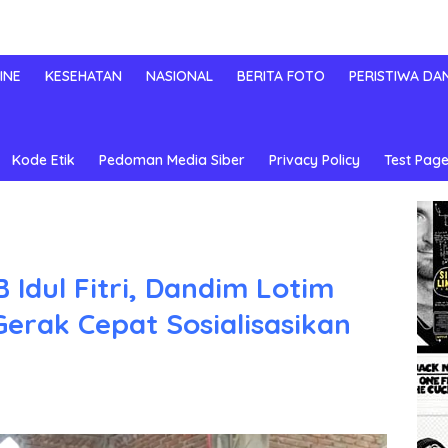
INE
KESEHATAN
NASIONAL
BERITA FOTO
PERISTIWA DA
Kode Etik
Pedoman Media Siber
Privacy Policy
Test Page
Idul Fitri, Dandim Lotim
Gerak Cepat Sosialisasikan
h