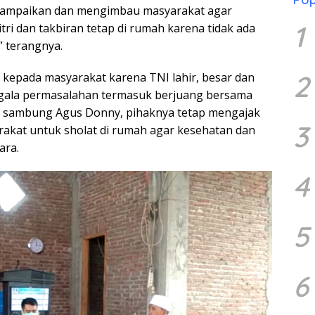
nyampaikan dan mengimbau masyarakat agar
1
itri dan takbiran tetap di rumah karena tidak ada
” terangnya.
2
 kepada masyarakat karena TNI lahir, besar dan
gala permasalahan termasuk berjuang bersama
u, sambung Agus Donny, pihaknya tetap mengajak
3
akat untuk sholat di rumah agar kesehatan dan
ara.
4
5
6