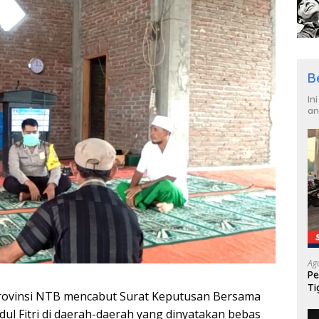
B
In
an
Ag
Pe
Ti
rovinsi NTB mencabut Surat Keputusan Bersama
dul Fitri di daerah-daerah yang dinyatakan bebas