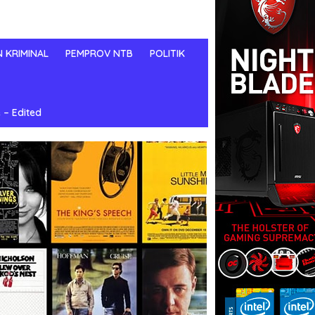
N KRIMINAL
PEMPROV NTB
POLITIK
 – Edited