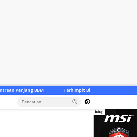
Terhimpit Biaya, Pengelola Panti Asuhan Baiti Nur Jannah K
tutup