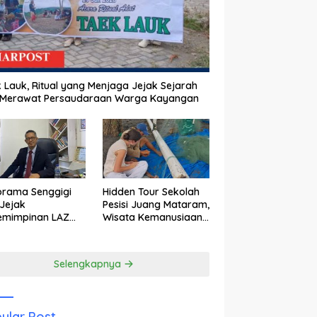
 Lauk, Ritual yang Menjaga Jejak Sejarah
 Merawat Persaudaraan Warga Kayangan
orama Senggigi
Hidden Tour Sekolah
Jejak
Pesisi Juang Mataram,
emimpinan LAZ
Wisata Kemanusiaan
am Kebangkitan
yang Membuka Mata
wisata
tentang Pendidikan
Anak Pesisir
Selengkapnya
ular Post