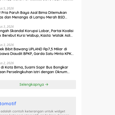
ak Curiga, Minta MA dan KY Turun Tangan
us 5, 2026
l! Pria Paruh Baya Asal Bima Ditemukan
as dan Menangis di Lampu Merah BSD
gerang
us 3, 2026
engah Skandal Korupsi Lobar, Partai Koalisi
k Berebut Kursi Wabup, Kasta: Watak Asli
tik Kekuasaan Terbongkar!
us 3, 2026
ek Bibit Bawang UPLAND Rp7,5 Miliar di
awa Diaudit BPKP, Garda Satu Minta KPK
n Awasi Dugaan Kejanggalan
us 2, 2026
l di Kota Bima, Suami Sopir Bus Bongkar
an Perselingkuhan Istri dengan Oknum
ol PP, Video Adu Mulut Heboh
Selengkapnya
tomotif
i adalah contoh keterangan untuk widget