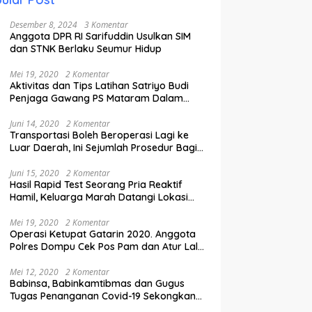
Desember 8, 2024
3 Komentar
Anggota DPR RI Sarifuddin Usulkan SIM
dan STNK Berlaku Seumur Hidup
Mei 19, 2020
2 Komentar
Aktivitas dan Tips Latihan Satriyo Budi
Penjaga Gawang PS Mataram Dalam
Masa Pandemi Covid-19.
Juni 14, 2020
2 Komentar
Transportasi Boleh Beroperasi Lagi ke
Luar Daerah, Ini Sejumlah Prosedur Bagi
Penumpang.
Juni 15, 2020
2 Komentar
Hasil Rapid Test Seorang Pria Reaktif
Hamil, Keluarga Marah Datangi Lokasi
Karantina
Mei 19, 2020
2 Komentar
Operasi Ketupat Gatarin 2020. Anggota
Polres Dompu Cek Pos Pam dan Atur Lalu
Lintas.
Mei 12, 2020
2 Komentar
Babinsa, Babinkamtibmas dan Gugus
Tugas Penanganan Covid-19 Sekongkang
Pasang Stiker di Rumah Warga Berstatus