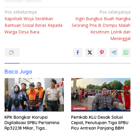
Navigasi
Pos sebelumnya
Pos selanjutnya
Kapolsek Woja Serahkan
Ingin Bungkus Buah Nangka
pos
Bantuan Sosial Beras Kepada
Seorang Pria di Dompu Malah
Warga Desa Bara.
Kesetrum Listrik dan
Meninggal
Baca Juga
KPK Bongkar Korupsi
Pemkab KLU Desak Solusi
Digitalisasi SPBU Pertamina
Cepat, Penutupan Tiga SPBU
Rp322,18 Miliar, Tiga
Picu Antrean Panjang BBM
Tersangka Ditahan