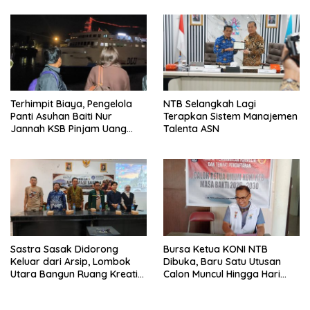
Terhimpit Biaya, Pengelola
NTB Selangkah Lagi
Panti Asuhan Baiti Nur
Terapkan Sistem Manajemen
Jannah KSB Pinjam Uang
Talenta ASN
Polisi untuk Menyeberang,
Asesmen Bantuan Tak
Kunjung Tuntas
Sastra Sasak Didorong
Bursa Ketua KONI NTB
Keluar dari Arsip, Lombok
Dibuka, Baru Satu Utusan
Utara Bangun Ruang Kreatif
Calon Muncul Hingga Hari
bagi Generasi Muda
Kedua