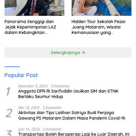
Panorama Senggigi dan
Hidden Tour Sekolah Pesisi
Jejak Kepemimpinan LAZ
Juang Mataram, Wisata
dalam Kebangkitan
Kemanusiaan yang
Pariwisata
Membuka Mata tentang
Pendidikan Anak Pesisir
Selengkapnya
Popular Post
1
Desember 8, 2024
3 Komentar
Anggota DPR RI Sarifuddin Usulkan SIM dan STNK
Berlaku Seumur Hidup
2
Mei 19, 2020
2 Komentar
Aktivitas dan Tips Latihan Satriyo Budi Penjaga
Gawang PS Mataram Dalam Masa Pandemi Covid-19.
3
Juni 14, 2020
2 Komentar
Transportasi Boleh Beroperasi Lagi ke Luar Daerah, Ini