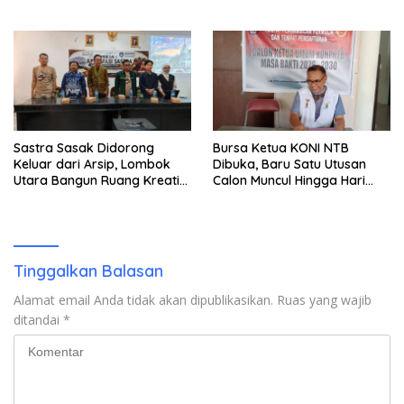
Polisi untuk Menyeberang,
Asesmen Bantuan Tak
Kunjung Tuntas
Sastra Sasak Didorong
Bursa Ketua KONI NTB
Keluar dari Arsip, Lombok
Dibuka, Baru Satu Utusan
Utara Bangun Ruang Kreatif
Calon Muncul Hingga Hari
bagi Generasi Muda
Kedua
Tinggalkan Balasan
Alamat email Anda tidak akan dipublikasikan.
Ruas yang wajib
ditandai
*