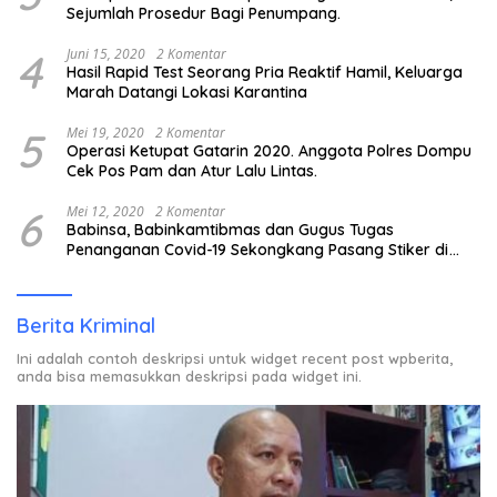
Sejumlah Prosedur Bagi Penumpang.
4
Juni 15, 2020
2 Komentar
Hasil Rapid Test Seorang Pria Reaktif Hamil, Keluarga
Marah Datangi Lokasi Karantina
5
Mei 19, 2020
2 Komentar
Operasi Ketupat Gatarin 2020. Anggota Polres Dompu
Cek Pos Pam dan Atur Lalu Lintas.
6
Mei 12, 2020
2 Komentar
Babinsa, Babinkamtibmas dan Gugus Tugas
Penanganan Covid-19 Sekongkang Pasang Stiker di
Rumah Warga Berstatus ODP.
Berita Kriminal
Ini adalah contoh deskripsi untuk widget recent post wpberita,
anda bisa memasukkan deskripsi pada widget ini.