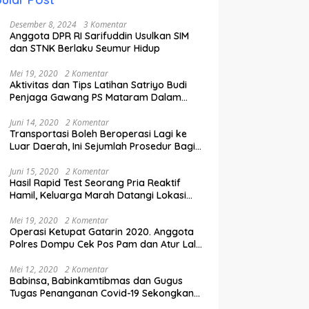
Desember 8, 2024
3 Komentar
Anggota DPR RI Sarifuddin Usulkan SIM
dan STNK Berlaku Seumur Hidup
Mei 19, 2020
2 Komentar
Aktivitas dan Tips Latihan Satriyo Budi
Penjaga Gawang PS Mataram Dalam
Masa Pandemi Covid-19.
Juni 14, 2020
2 Komentar
Transportasi Boleh Beroperasi Lagi ke
Luar Daerah, Ini Sejumlah Prosedur Bagi
Penumpang.
Juni 15, 2020
2 Komentar
Hasil Rapid Test Seorang Pria Reaktif
Hamil, Keluarga Marah Datangi Lokasi
Karantina
Mei 19, 2020
2 Komentar
Operasi Ketupat Gatarin 2020. Anggota
Polres Dompu Cek Pos Pam dan Atur Lalu
Lintas.
Mei 12, 2020
2 Komentar
Babinsa, Babinkamtibmas dan Gugus
Tugas Penanganan Covid-19 Sekongkang
Pasang Stiker di Rumah Warga Berstatus