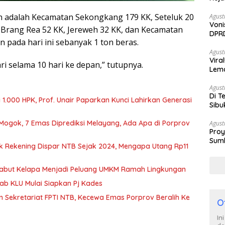
 adalah Kecamatan Sekongkang 179 KK, Seteluk 20
Agust
Voni
, Brang Rea 52 KK, Jereweh 32 KK, dan Kecamatan
DPRD
n pada hari ini sebanyak 1 ton beras.
Berh
Agust
Vira
i selama 10 hari ke depan,” tutupnya.
Lem
Tan
Agust
Di T
1.000 HPK, Prof. Unair Paparkan Kunci Lahirkan Generasi
Sibu
Poli
 Mogok, 7 Emas Diprediksi Melayang, Ada Apa di Porprov
Agust
Proy
Sumb
k Rekening Dispar NTB Sejak 2024, Mengapa Utang Rp11
Turu
Sabut Kelapa Menjadi Peluang UMKM Ramah Lingkungan
b KLU Mulai Siapkan Pj Kades
n Sekretariat FPTI NTB, Kecewa Emas Porprov Beralih Ke
O
In