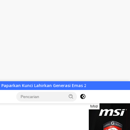
erasi Emas 2045
Atlet Wushu Dompu Dicoret Sepihak, 8 
tutup