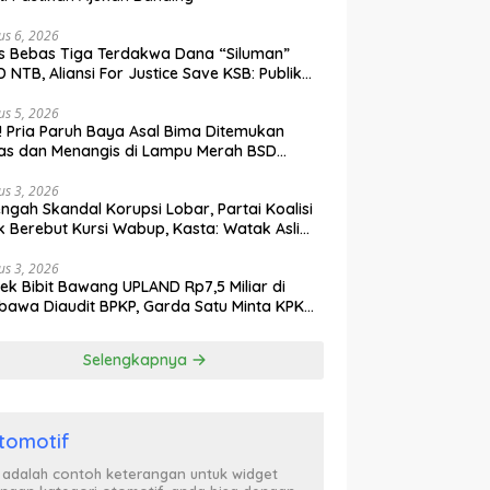
us 6, 2026
s Bebas Tiga Terdakwa Dana “Siluman”
 NTB, Aliansi For Justice Save KSB: Publik
ak Curiga, Minta MA dan KY Turun Tangan
us 5, 2026
l! Pria Paruh Baya Asal Bima Ditemukan
as dan Menangis di Lampu Merah BSD
gerang
us 3, 2026
engah Skandal Korupsi Lobar, Partai Koalisi
k Berebut Kursi Wabup, Kasta: Watak Asli
tik Kekuasaan Terbongkar!
us 3, 2026
ek Bibit Bawang UPLAND Rp7,5 Miliar di
awa Diaudit BPKP, Garda Satu Minta KPK
n Awasi Dugaan Kejanggalan
Selengkapnya
tomotif
i adalah contoh keterangan untuk widget