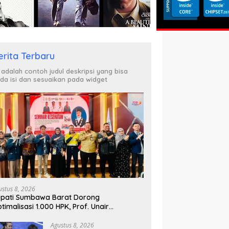
erita Terbaru
i adalah contoh judul deskripsi yang bisa
da isi dan sesuaikan pada widget
ustus 8, 2026
pati Sumbawa Barat Dorong
timalisasi 1.000 HPK, Prof. Unair
parkan Kunci Lahirkan Generasi Emas
045
Agustus 8, 2026