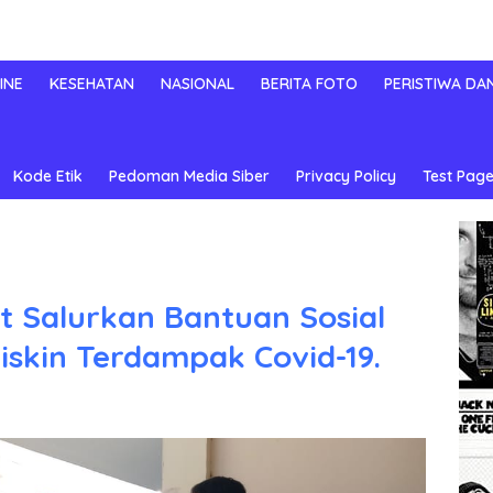
INE
KESEHATAN
NASIONAL
BERITA FOTO
PERISTIWA DA
Kode Etik
Pedoman Media Siber
Privacy Policy
Test Page
 Salurkan Bantuan Sosial
skin Terdampak Covid-19.