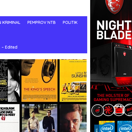
N KRIMINAL
PEMPROV NTB
POLITIK
 – Edited