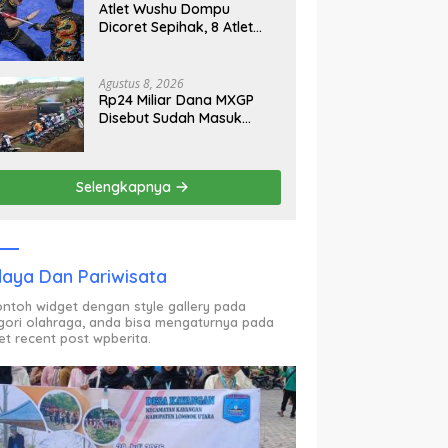
Atlet Wushu Dompu
Dicoret Sepihak, 8 Atlet
Mogok, 7 Emas Diprediksi
Melayang, Ada Apa di
Porprov NTB 2026
Agustus 8, 2026
Rp24 Miliar Dana MXGP
Disebut Sudah Masuk
Rekening Dispar NTB
Sejak 2024, Mengapa
Utang Rp11 Miliar Belum
Selengkapnya
Dibayar?
aya Dan Pariwisata
contoh widget dengan style gallery pada
gori olahraga, anda bisa mengaturnya pada
et recent post wpberita.