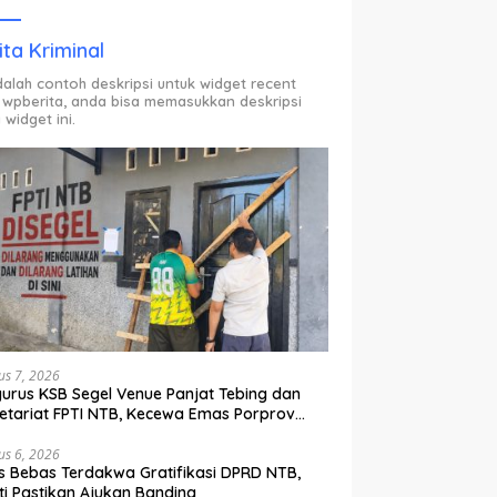
ODP.
ita Kriminal
adalah contoh deskripsi untuk widget recent
 wpberita, anda bisa memasukkan deskripsi
 widget ini.
us 7, 2026
urus KSB Segel Venue Panjat Tebing dan
etariat FPTI NTB, Kecewa Emas Porprov
lih Ke Dompu
us 6, 2026
s Bebas Terdakwa Gratifikasi DPRD NTB,
ti Pastikan Ajukan Banding