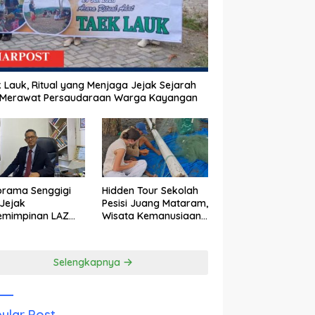
 Lauk, Ritual yang Menjaga Jejak Sejarah
 Merawat Persaudaraan Warga Kayangan
orama Senggigi
Hidden Tour Sekolah
Jejak
Pesisi Juang Mataram,
emimpinan LAZ
Wisata Kemanusiaan
am Kebangkitan
yang Membuka Mata
wisata
tentang Pendidikan
Anak Pesisir
Selengkapnya
ular Post