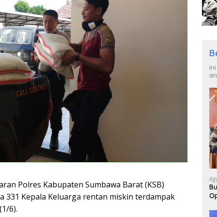
B
In
an
Ag
aran Polres Kabupaten Sumbawa Barat (KSB)
Bu
a 331 Kepala Keluarga rentan miskin terdampak
Op
Pa
1/6).
2