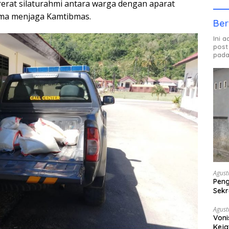
rerat silaturahmi antara warga dengan aparat
ama menjaga Kamtibmas.
Ber
Ini 
post
pada
Agust
Peng
Sekr
Bera
Agust
Voni
Keja