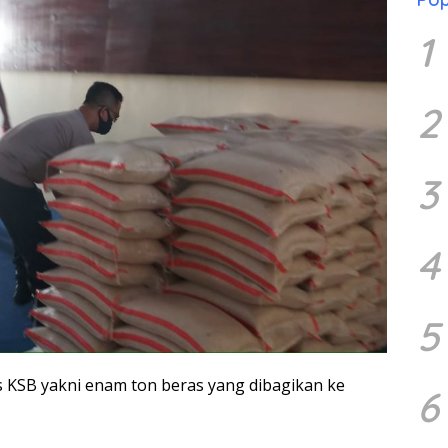
1
2
3
4
5
es KSB yakni enam ton beras yang dibagikan ke
6