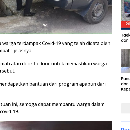
Taek
dan
 warga terdampak Covid-19 yang telah didata oleh
at,” jelasnya.
mah atau door to door untuk memastikan warga
rsebut.
Pan
 mendapatkan bantuan dari program apapun dari
dan 
Kep
dal
Pari
ntuan ini, semoga dapat membantu warga dalam
ovid-19.
Pop