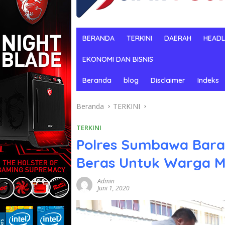
BERANDA
TERKINI
DAERAH
HEADL
EKONOMI DAN BISNIS
Beranda
blog
Disclaimer
Indeks
Beranda
TERKINI
TERKINI
Polres Sumbawa Barat
Beras Untuk Warga Mi
Admin
Juni 1, 2020