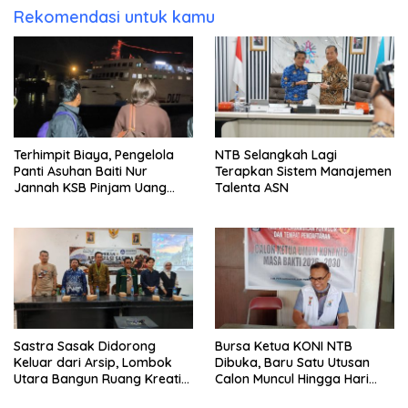
Rekomendasi untuk kamu
Terhimpit Biaya, Pengelola
NTB Selangkah Lagi
Panti Asuhan Baiti Nur
Terapkan Sistem Manajemen
Jannah KSB Pinjam Uang
Talenta ASN
Polisi untuk Menyeberang,
Asesmen Bantuan Tak
Kunjung Tuntas
Sastra Sasak Didorong
Bursa Ketua KONI NTB
Keluar dari Arsip, Lombok
Dibuka, Baru Satu Utusan
Utara Bangun Ruang Kreatif
Calon Muncul Hingga Hari
bagi Generasi Muda
Kedua