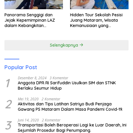
Panorama Senggigi dan
Hidden Tour Sekolah Pesisi
Jejak Kepemimpinan LAZ
Juang Mataram, Wisata
dalam Kebangkitan
Kemanusiaan yang
Pariwisata
Membuka Mata tentang
Pendidikan Anak Pesisir
Selengkapnya
Popular Post
1
Desember 8, 2024
3 Komentar
Anggota DPR RI Sarifuddin Usulkan SIM dan STNK
Berlaku Seumur Hidup
2
Mei 19, 2020
2 Komentar
Aktivitas dan Tips Latihan Satriyo Budi Penjaga
Gawang PS Mataram Dalam Masa Pandemi Covid-19.
3
Juni 14, 2020
2 Komentar
Transportasi Boleh Beroperasi Lagi ke Luar Daerah, Ini
Sejumlah Prosedur Bagi Penumpang.