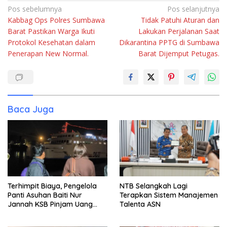
Navigasi
Pos sebelumnya
Pos selanjutnya
Kabbag Ops Polres Sumbawa
Tidak Patuhi Aturan dan
pos
Barat Pastikan Warga Ikuti
Lakukan Perjalanan Saat
Protokol Kesehatan dalam
Dikarantina PPTG di Sumbawa
Penerapan New Normal.
Barat Dijemput Petugas.
Baca Juga
Terhimpit Biaya, Pengelola
NTB Selangkah Lagi
Panti Asuhan Baiti Nur
Terapkan Sistem Manajemen
Jannah KSB Pinjam Uang
Talenta ASN
Polisi untuk Menyeberang,
Asesmen Bantuan Tak