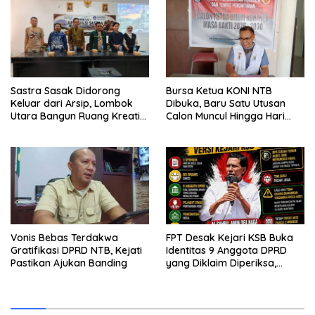
Kunjung Tuntas
Sastra Sasak Didorong
Bursa Ketua KONI NTB
Keluar dari Arsip, Lombok
Dibuka, Baru Satu Utusan
Utara Bangun Ruang Kreatif
Calon Muncul Hingga Hari
bagi Generasi Muda
Kedua
Vonis Bebas Terdakwa
FPT Desak Kejari KSB Buka
Gratifikasi DPRD NTB, Kejati
Identitas 9 Anggota DPRD
Pastikan Ajukan Banding
yang Diklaim Diperiksa,
Kasus Combine Tak Kunjung
Ada Tersangka