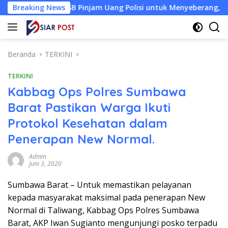
Langsung
annah KSB Pinjam Uang Polisi untuk Menyeberang, Asesmen Ban
Breaking News
ke
konten
Beranda
TERKINI
TERKINI
Kabbag Ops Polres Sumbawa
Barat Pastikan Warga Ikuti
Protokol Kesehatan dalam
Penerapan New Normal.
Admin
Juni 3, 2020
Sumbawa Barat – Untuk memastikan pelayanan
kepada masyarakat maksimal pada penerapan New
Normal di Taliwang, Kabbag Ops Polres Sumbawa
Barat, AKP Iwan Sugianto mengunjungi posko terpadu